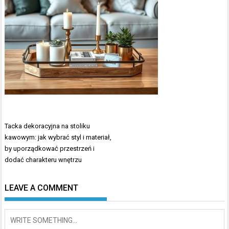
Nawigacja
Tacka dekoracyjna na stoliku
wpisu
kawowym: jak wybrać styl i materiał,
by uporządkować przestrzeń i
dodać charakteru wnętrzu
LEAVE A COMMENT