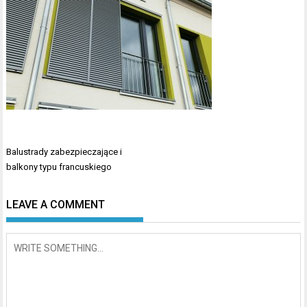
Nawigacja
Balustrady zabezpieczające i
wpisu
balkony typu francuskiego
LEAVE A COMMENT