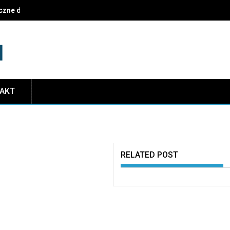
czne dekoracje i najczęstsze pułapki do uniknięcia
TAKT
RELATED POST