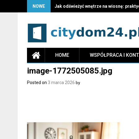
NOWE
Jak odświeżyć wnętrze na wiosnę: prakty
HOME
WSPÓŁPRACA I KON
image-1772505085.jpg
Posted on
3 marca 2026
by