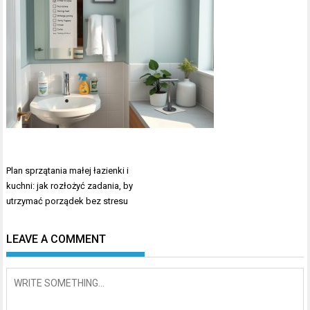
Nawigacja
Plan sprzątania małej łazienki i
wpisu
kuchni: jak rozłożyć zadania, by
utrzymać porządek bez stresu
LEAVE A COMMENT