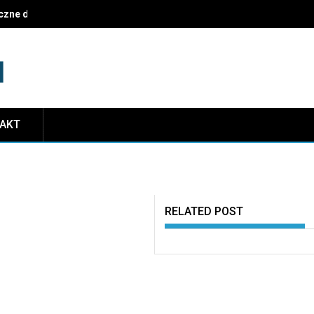
czne dekoracje i najczęstsze pułapki do uniknięcia
TAKT
RELATED POST