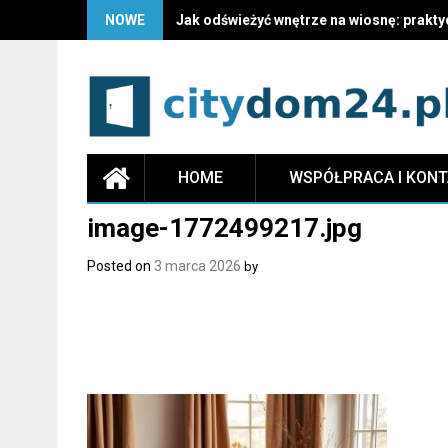
NOWE
Jak odświeżyć wnętrze na wiosnę: prakty
HOME
WSPÓŁPRACA I KON
image-1772499217.jpg
Posted on
3 marca 2026
by