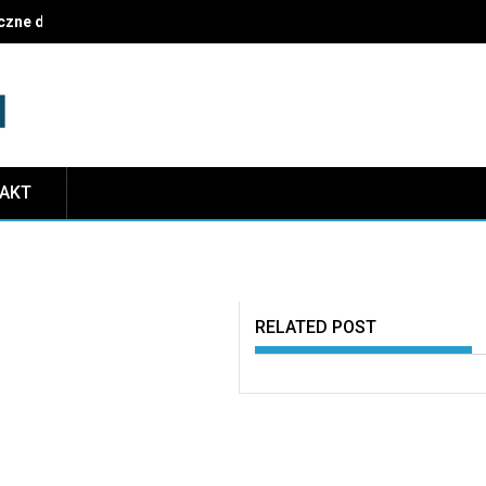
czne dekoracje i najczęstsze pułapki do uniknięcia
TAKT
RELATED POST