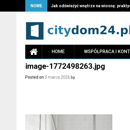
NOWE
Jak odświeżyć wnętrze na wiosnę: prakty
HOME
WSPÓŁPRACA I KON
image-1772498263.jpg
Posted on
3 marca 2026
by