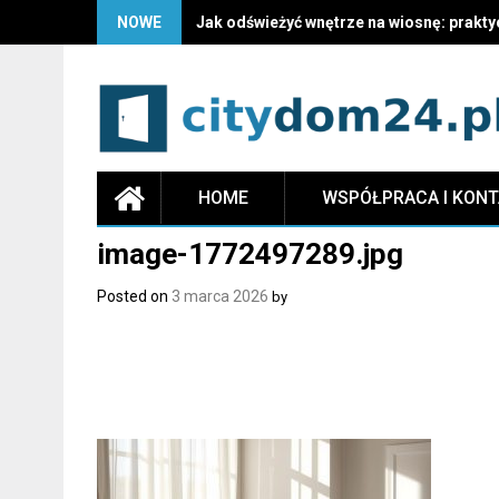
NOWE
Jak odświeżyć wnętrze na wiosnę: prakty
HOME
WSPÓŁPRACA I KON
image-1772497289.jpg
Posted on
3 marca 2026
by