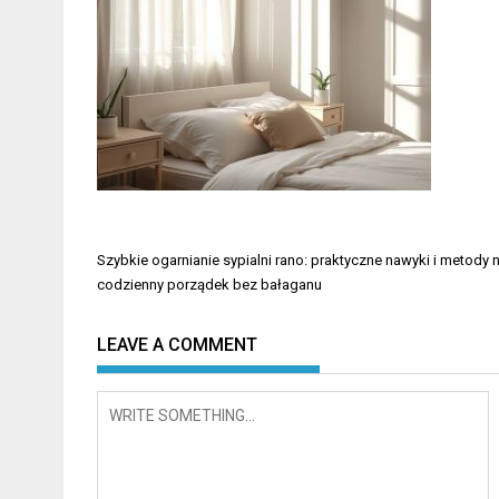
Nawigacja
Szybkie ogarnianie sypialni rano: praktyczne nawyki i metody 
wpisu
codzienny porządek bez bałaganu
LEAVE A COMMENT