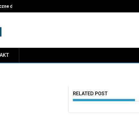
czne dekoracje i najczęstsze pułapki do uniknięcia
TAKT
RELATED POST