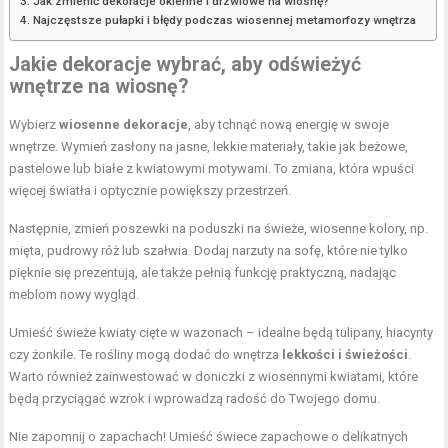
Jak zmienić dekoracje okienne i drzwiowe na wiosnę?
Najczęstsze pułapki i błędy podczas wiosennej metamorfozy wnętrza
Jakie dekoracje wybrać, aby odświeżyć
wnętrze na wiosnę?
Wybierz
wiosenne dekoracje
, aby tchnąć nową energię w swoje
wnętrze. Wymień zasłony na jasne, lekkie materiały, takie jak beżowe,
pastelowe lub białe z kwiatowymi motywami. To zmiana, która wpuści
więcej światła i optycznie powiększy przestrzeń.
Następnie, zmień poszewki na poduszki na świeże, wiosenne kolory, np.
mięta, pudrowy róż lub szałwia. Dodaj narzuty na sofę, które nie tylko
pięknie się prezentują, ale także pełnią funkcję praktyczną, nadając
meblom nowy wygląd.
Umieść świeże kwiaty cięte w wazonach – idealne będą tulipany, hiacynty
czy żonkile. Te rośliny mogą dodać do wnętrza
lekkości i świeżości
.
Warto również zainwestować w doniczki z wiosennymi kwiatami, które
będą przyciągać wzrok i wprowadzą radość do Twojego domu.
Nie zapomnij o zapachach! Umieść świece zapachowe o delikatnych