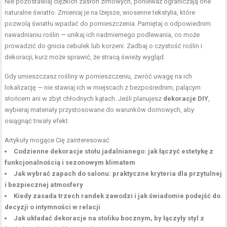
Nie pozostawiaj ciężkich zasłon zimowych, ponieważ ograniczają one
naturalne światło. Zmieniaj je na lżejsze, wiosenne tekstylia, które
pozwolą światłu wpadać do pomieszczenia. Pamiętaj o odpowiednim
nawadnianiu roślin — unikaj ich nadmiernego podlewania, co może
prowadzić do gnicia cebulek lub korzeni. Zadbaj o czystość roślin i
dekoracji; kurz może sprawić, że stracą świeży wygląd.
Gdy umieszczasz rośliny w pomieszczeniu, zwróć uwagę na ich
lokalizację — nie stawiaj ich w miejscach z bezpośrednim, palącym
słońcem ani w zbyt chłodnych kątach. Jeśli planujesz
dekoracje DIY
,
wybieraj materiały przystosowane do warunków domowych, aby
osiągnąć trwały efekt.
Artykuły mogące Cię zainteresować
Codzienne dekoracje stołu jadalnianego: jak łączyć estetykę z
funkcjonalnością i sezonowym klimatem
Jak wybrać zapach do salonu: praktyczne kryteria dla przytulnej
i bezpiecznej atmosfery
Kiedy zasada trzech randek zawodzi i jak świadomie podejść do
decyzji o intymności w relacji
Jak układać dekoracje na stoliku bocznym, by łączyły styl z