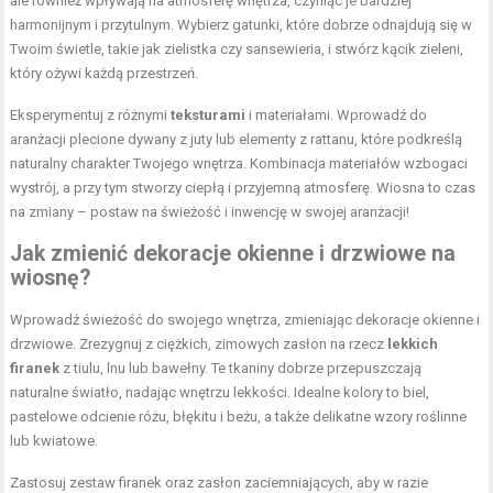
ale również wpływają na atmosferę wnętrza, czyniąc je bardziej
harmonijnym i przytulnym. Wybierz gatunki, które dobrze odnajdują się w
Twoim świetle, takie jak zielistka czy sansewieria, i stwórz kącik zieleni,
który ożywi każdą przestrzeń.
Eksperymentuj z różnymi
teksturami
i materiałami. Wprowadź do
aranżacji plecione dywany z juty lub elementy z rattanu, które podkreślą
naturalny charakter Twojego wnętrza. Kombinacja materiałów wzbogaci
wystrój, a przy tym stworzy ciepłą i przyjemną atmosferę. Wiosna to czas
na zmiany – postaw na świeżość i inwencję w swojej aranżacji!
Jak zmienić dekoracje okienne i drzwiowe na
wiosnę?
Wprowadź świeżość do swojego wnętrza, zmieniając dekoracje okienne i
drzwiowe. Zrezygnuj z ciężkich, zimowych zasłon na rzecz
lekkich
firanek
z tiulu, lnu lub bawełny. Te tkaniny dobrze przepuszczają
naturalne światło, nadając wnętrzu lekkości. Idealne kolory to biel,
pastelowe odcienie różu, błękitu i beżu, a także delikatne wzory roślinne
lub kwiatowe.
Zastosuj zestaw firanek oraz zasłon zaciemniających, aby w razie