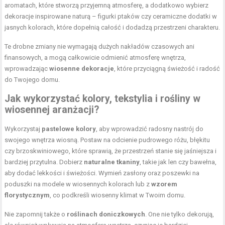
aromatach, które stworzą przyjemną atmosferę, a dodatkowo wybierz
dekoracje inspirowane naturą – figurki ptaków czy ceramiczne dodatki w
jasnych kolorach, które dopełnią całość i dodadzą przestrzeni charakteru.
Te drobne zmiany nie wymagają dużych nakładów czasowych ani
finansowych, a mogą całkowicie odmienić atmosferę wnętrza,
wprowadzając
wiosenne dekoracje
, które przyciągną świeżość i radość
do Twojego domu.
Jak wykorzystać kolory, tekstylia i rośliny w
wiosennej aranżacji?
Wykorzystaj
pastelowe kolory
, aby wprowadzić radosny nastrój do
swojego wnętrza wiosną. Postaw na odcienie pudrowego różu, błękitu
czy brzoskwiniowego, które sprawią, że przestrzeń stanie się jaśniejsza i
bardziej przytulna. Dobierz
naturalne tkaniny
, takie jak len czy bawełna,
aby dodać lekkości i świeżości. Wymień zasłony oraz poszewki na
poduszki na modele w wiosennych kolorach lub z
wzorem
florystycznym
, co podkreśli wiosenny klimat w Twoim domu.
Nie zapomnij także o
roślinach doniczkowych
. One nie tylko dekorują,