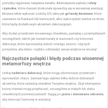
potrzeby regulować natężenie światła. Alternatywnie wybierz
rolety
rzymskie
, które również doskonale sprawdzą się w wiosennej aranżacji.
Możesz także wykonać ozdoby DIY, takie jak
girlandy kwiatowe
, które
zawiesisz na firankach lub karniszach, albo wykorzystać wieńce na drzwi,
które będą dodatkowym akcentem dekoracyjnym.
Aby dodać przestrzeni wiosennego charakteru, pamiętaj o przemyślanych
szczegółach, takich jak świeże kwiaty w wazonach czy kolorowe
dekoracje, które wprowadzą radość nowego sezonu
. Użyj tych
pomysłów, aby łatwo i szybko odświeżyć swoje wnętrze na wiosnę!
Najczęstsze pułapki i błędy podczas wiosennej
metamorfozy wnętrza
Unikaj
nadmiaru dekoracji
, które mogą zdominować przestrzeń i
wprowadzić chaos. Zamiast tego wybierz kilka dobrze dobranych
akcentów, które nadadzą charakter Twojemu wnętrzu. Zbyt intensywne
kolory również mogą przytłaczać, szczególnie w małych lub słabo
oświetlonych pomieszczeniach. Sięgaj po
jasne i stonowane odcienie
,
aby stworzyć harmonię w aranżacji.