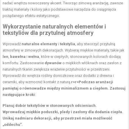
nadać wnętrzu nowoczesny akcent. Tworząc zimową aranżację, zawsze
traktuj materiały i kolory jako podstawowe narzędzia do osiągnięcia
pożądanego efektu estetycznego.
Wykorzystanie naturalnych elementów i
tekstyliów dla przytulnej atmosfery
Wprowadź
naturalne elementy
i
tekstylia
, aby stworzyć przytulną
atmosferę w zimowych dekoracjach. Wybieraj miękkie materiały, takie jak
len
,
bawełna
i
wełna
, które w ciepłych, stonowanych kolorach dodają
komfortu. Zastosowanie
dywanów
o miękkich włóknach oraz zasłon z
naturalnych tkanin zwiększa wrażenie przytulności w przestrzeni.
Wprowadź do wnętrza rośliny doniczkowe oraz dodatki z drewna i
ceramiki, aby wzmocnić kontakt z naturą.
r>
r>Podczas aranżacji
pamiętaj o równowadze między minimalizmem a ciepłem. Zastosuj
następujące kroki:
Planuj dobór tekstyliów w stonowanych odcieniach.
Wprowadzaj miękkie poduszki, pledy i zasłony dla dodania ciepła.
Unikaj nadmiaru dekoracji, aby przestrzeń miała możliwość
„oddechu”.