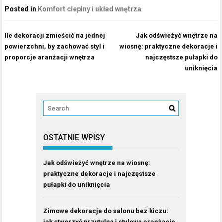
Posted in
Komfort cieplny i układ wnętrza
Nawigacja
Ile dekoracji zmieścić na jednej
Jak odświeżyć wnętrze na
wpisu
powierzchni, by zachować styl i
wiosnę: praktyczne dekoracje i
proporcje aranżacji wnętrza
najczęstsze pułapki do
uniknięcia
OSTATNIE WPISY
Jak odświeżyć wnętrze na wiosnę:
praktyczne dekoracje i najczęstsze
pułapki do uniknięcia
Zimowe dekoracje do salonu bez kiczu:
jak stworzyć przytulną i stylową aranżację