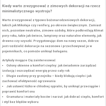
Kiedy warto zrezygnować z zimowych dekoracji na rzecz
minimalistycznego wystroju?
Warto zrezygnować z typowo bożonarodzeniowych dekoracji,
takich jak Mikołaje czy renifery, po okresie świątecznym. Zamiast
nich, pozostaw neutralne, zimowe ozdoby, które podkreślają klimat
pory roku, takie jak świece, lampiony oraz naturalne elementy, jak
drewno czy szyszki. Przygotowując dom na nowy sezon, dobrze
jest rozdzielić dekoracje na sezonowe i przechowywać je w
pojemnikach, co pomoże uniknąć bałaganu.
Artykuły mogące Cię zainteresować
Osłony okienne a komfort cieplny: jak świadomie zarządzać
izolacją i oszczędzać energię przez cały rok
Długie zasłony przy grzejniku – kiedy blokują ciepło i jak
zachować efektywność ogrzewania
Jak ustawić łóżko w chłodnej sypialni, by uniknąć przeciągów i
poprawić komfort snu
Gramatura i materiały koców i narzut: jak dobrać ciepło, komfort
i styl bez błędów wyboru