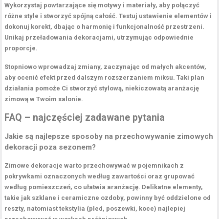
Wykorzystaj powtarzające się
motywy i materiały
, aby połączyć
różne style i stworzyć spójną całość. Testuj ustawienie elementów i
dokonuj korekt, dbając o harmonię i funkcjonalność przestrzeni.
Unikaj przeładowania dekoracjami, utrzymując odpowiednie
proporcje.
Stopniowo wprowadzaj zmiany, zaczynając od małych akcentów,
aby ocenić efekt przed dalszym rozszerzaniem miksu. Taki
plan
działania
pomoże Ci stworzyć stylową, niekiczowatą aranżację
zimową w Twoim salonie.
FAQ – najczęściej zadawane pytania
Jakie są najlepsze sposoby na przechowywanie zimowych
dekoracji poza sezonem?
Zimowe dekoracje warto przechowywać w pojemnikach z
pokrywkami oznaczonych według zawartości oraz grupować
według pomieszczeń, co ułatwia aranżację. Delikatne elementy,
takie jak szklane i ceramiczne ozdoby, powinny być oddzielone od
reszty, natomiast tekstylia (pled, poszewki, koce) najlepiej