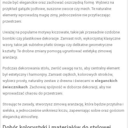
może być eleganckie oraz zachować oszczędną formę. Wybierz na
przykład gałązki jodłowe, suszone owoce czy mech. Te naturalne
elementy wprowadzą magię zimy, jednocześnie nie przytłaczając
przestrzeni.
Uważaj na popularne motywy kiczowate, takie jak przesadnie ozdobne
bombki czy plastikowe dekoracje. Zamiast nich, wykorzystaj klasyczne
wzory, takie jak subtelne płatki śniegu czy delikatne geometryczne
kształty. Te drobne zmiany pomogą ugruntować estetykę zimowej
aranżacji.
Podczas dekorowania stołu, zwróć uwagę na to, aby centralny element
był estetyczny i harmonijny. Zamiast ciężkich, kolorowych stroików,
wybierz prosty, naturalny zestaw z drewna i świecami w
eleganckich
świecznikach
. Zachowaj spójność w doborze dekoracji, aby nie
wprowadzać chaosu do przestrzeni.
Stosując te zasady, stworzysz zimową aranżację, która będzie przytulna i
sielska, a jednocześnie unikniesz kiczu, zapewniając sobie oraz gościom
elegancką atmosferę.
Dobór kolorystyki i materiałów do stylowej