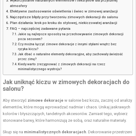
Wykorzystanie naturalnych elementów i tekstyliów dla przytulnej
atmosfery
Efektywne zastosowanie oświetlenia i świec w zimowej aranżacji
Najczęstsze błędy przy tworzeniu zimowych dekoracji do salonu
Plan działania: krok po kroku do stylowej, niekiczowatej aranżacji
FAQ – najczęściej zadawane pytania
Jakie są najlepsze sposoby na przechowywanie zimowych dekoracji
poza sezonem?
Czy można łączyć zimowe dekoracje z innymi stylami wnętrz bez
ryzyka kiczu?
Jak dbać o naturalne elementy dekoracyjne, aby zachowały świeżość
przez zimę?
Kiedy warto zrezygnować z zimowych dekoracji na rzecz
minimalistycznego wystroju?
Jak uniknąć kiczu w zimowych dekoracjach do
salonu?
Aby stworzyć
zimowe dekoracje
w salonie bez kiczu, zacznij od analizy
elementów, które mogą wprowadzać nadmiar i chaos. Unikaj jaskrawych
kolorów i błyszczących, tandetnych akcesoriów. Zamiast tego, wybierz
stonowane barwy, które harmonizują ze sobą, oraz naturalne materiały.
Skup się na
minimalistycznych dekoracjach
. Dekorowanie przestrzeni