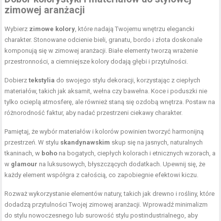
zimowej aranżacji
Wybierz
zimowe kolory
, które nadają Twojemu wnętrzu elegancki
charakter. Stonowane odcienie bieli, granatu, bordo i złota doskonale
komponują się w zimowej aranżacji. Białe elementy tworzą wrażenie
przestronności, a ciemniejsze kolory dodają głębi i przytulności.
Dobierz
tekstylia
do swojego stylu dekoracji, korzystając z ciepłych
materiałów, takich jak aksamit, wełna czy bawełna. Koce i poduszki nie
tylko ocieplą atmosferę, ale również staną się ozdobą wnętrza. Postaw na
różnorodność faktur, aby nadać przestrzeni ciekawy charakter.
Pamiętaj, że wybór materiałów i kolorów powinien tworzyć harmonijną
przestrzeń. W stylu
skandynawskim
skup się na jasnych, naturalnych
tkaninach, w
boho
na bogatych, ciepłych kolorach i etnicznych wzorach, a
w
glamour
na luksusowych, błyszczących dodatkach. Upewnij się, że
każdy element współgra z całością, co zapobiegnie efektowi kiczu.
Rozważ wykorzystanie elementów natury, takich jak drewno i rośliny, które
dodadzą przytulności Twojej zimowej aranżacji. Wprowadź minimalizm
do stylu nowoczesnego lub surowość stylu postindustrialnego, aby