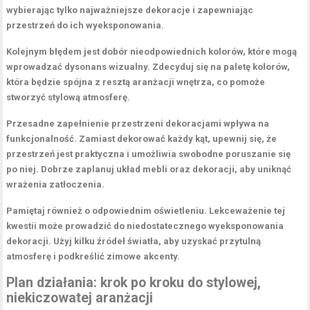
wybierając tylko najważniejsze dekoracje i zapewniając
przestrzeń do ich wyeksponowania.
Kolejnym błędem jest dobór nieodpowiednich kolorów, które mogą
wprowadzać dysonans wizualny. Zdecyduj się na paletę kolorów,
która będzie spójna z resztą aranżacji wnętrza, co pomoże
stworzyć
stylową
atmosferę.
Przesadne zapełnienie przestrzeni dekoracjami wpływa na
funkcjonalność. Zamiast dekorować każdy kąt, upewnij się, że
przestrzeń jest praktyczna i umożliwia swobodne poruszanie się
po niej. Dobrze zaplanuj układ mebli oraz dekoracji, aby uniknąć
wrażenia zatłoczenia.
Pamiętaj również o odpowiednim oświetleniu. Lekceważenie tej
kwestii może prowadzić do niedostatecznego wyeksponowania
dekoracji. Użyj kilku źródeł światła, aby uzyskać
przytulną
atmosferę i podkreślić
zimowe akcenty
.
Plan działania: krok po kroku do stylowej,
niekiczowatej aranżacji