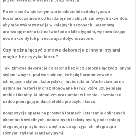
przechowywać w workach próżniowych.
Po okresie świątecznym warto oddzielić ozdoby typowo
bożonarodzeniowe od bardziej neutralnych zimowych akcentów,
aby móc wykorzystać je w kolejnych sezonach. Sezonową
aranżację można też odświeżać co kilka tygodni, wprowadzając
nowe akcenty lub przesuwając dotychczasowe.
Czy można łączyć zimowe dekoracje z innymi stylami
wnętrz bez ryzyka kiczu?
Tak, zimowe dekoracje do salonu bez kiczu można łączyć z innymi
stylami wnętrz, pod warunkiem, że będą harmonizować z
istniejącym stylem, kolorystyką i materiałami. Warto stawiać na
naturalne materiały oraz stonowane barwy, które uzupełniają
meble i tkaniny. Minimalizm oraz umiar w liczbie i rozmiarze
ozdób pomagają uniknąć efektu przesytu i kiczu.
Kompozycje oparte na prostych formach i starannie dobranych
akcentach świetlnych, naturalnych i tekstylnych, podkreślają
elegancję i przytulność wnętrza, co sprzyja ich integracji z
różnymi stylami aranżacyjnymi.