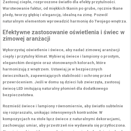
Zastosuj ciepłe, rozproszone światło dla efekty przytulności.
Warstwowanie faktur, od miękkich tkanin po grube, ręcznie tkane
pledy, tworzy głębię i elegancję, idealną na zimę. Pozwól
naturalnym elementom wprowadzić harmonię do Twojego wnętrza.
Efektywne zastosowanie oświetlenia i świec w
zimowej aranżacji
Wykorzystaj
oświetlenie
i
świece
, aby nadać zimowej aranżacji
ciepły i przytulny klimat. Wybieraj
świece i lampiony
o prostym,
eleganckim designie oraz stonowanych kolorach, które
harmonizują z wnętrzem. Ustawiaj je w bezpiecznych
świecznikach, zapewniających stabilność i ochronę przed
przewróceniem. Jeśli w domu są dzieci lub zwierzęta, zastosuj
świecę LED imitującą
naturalny płomień dla dodatkowego
bezpieczeństwa
.
Rozmieść świece i lampiony równomiernie, aby światło subtelnie
się rozpraszało, unikając intensywnych kontrastów. W
kompozycjach na stole łącz świece z naturalnymi dekoracjami,
zachowując umiar, aby przestrzeń nie wydawała się przytłoczona.