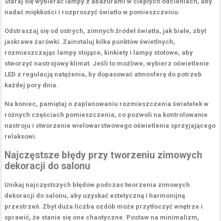
Staraj się wybierać lampy z abażurami w ciepłych odcieniach, aby
nadać miękkości i rozproszyć światło w pomieszczeniu.
Odstraszaj się od ostrych, zimnych źródeł światła, jak białe, zbyt
jaskrawe żarówki. Zainstaluj kilka punktów świetlnych,
rozmieszczając lampy stojące, kinkiety i lampy stołowe, aby
stworzyć nastrojowy klimat. Jeśli to możliwe, wybierz
oświetlenie
LED
z regulacją natężenia, by dopasować atmosferę do potrzeb
każdej pory dnia.
Na koniec, pamiętaj o zaplanowaniu rozmieszczenia światełek w
różnych częściach pomieszczenia, co pozwoli na kontrolowanie
nastroju i stworzenie wielowarstwowego oświetlenia sprzyjającego
relaksowi.
Najczęstsze błędy przy tworzeniu zimowych
dekoracji do salonu
Unikaj najczęstszych błędów podczas tworzenia
zimowych
dekoracji
do salonu, aby uzyskać estetyczną i harmonijną
przestrzeń. Zbyt duża liczba ozdób może przytłoczyć wnętrze i
sprawić, że stanie się one chaotyczne. Postaw na
minimalizm
,