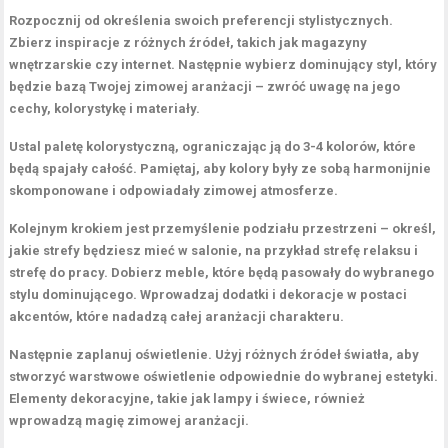
Rozpocznij od
określenia swoich preferencji
stylistycznych.
Zbierz inspiracje z różnych źródeł, takich jak magazyny
wnętrzarskie czy internet. Następnie
wybierz dominujący styl
, który
będzie bazą Twojej zimowej aranżacji – zwróć uwagę na jego
cechy, kolorystykę i materiały.
Ustal
paletę kolorystyczną
, ograniczając ją do 3-4 kolorów, które
będą spajały całość. Pamiętaj, aby kolory były ze sobą harmonijnie
skomponowane i odpowiadały zimowej atmosferze.
Kolejnym krokiem jest
przemyślenie podziału przestrzeni
– określ,
jakie strefy będziesz mieć w salonie, na przykład strefę relaksu i
strefę do pracy. Dobierz meble, które będą pasowały do wybranego
stylu dominującego. Wprowadzaj
dodatki i dekoracje w postaci
akcentów
, które nadadzą całej aranżacji charakteru.
Następnie zaplanuj
oświetlenie
. Użyj różnych źródeł światła, aby
stworzyć warstwowe oświetlenie odpowiednie do wybranej estetyki.
Elementy dekoracyjne, takie jak lampy i świece, również
wprowadzą magię zimowej aranżacji.