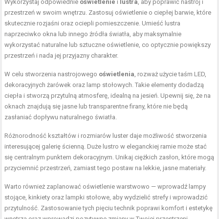
Wykorzystaj odpowiednie
oświetlenie
i
lustra
, aby poprawić nastrój i
przestrzeń w swoim wnętrzu. Zastosuj oświetlenie o ciepłej barwie, które
skutecznie rozjaśni oraz ociepli pomieszczenie. Umieść lustra
naprzeciwko okna lub innego źródła światła, aby maksymalnie
wykorzystać naturalne lub sztuczne oświetlenie, co optycznie powiększy
przestrzeń i nada jej przyjazny charakter.
W celu stworzenia nastrojowego
oświetlenia
, rozważ użycie taśm LED,
dekoracyjnych żarówek oraz lamp stołowych. Takie elementy dodadzą
ciepła i stworzą przytulną atmosferę, idealną na jesień. Upewnij się, że na
oknach znajdują się jasne lub transparentne firany, które nie będą
zasłaniać dopływu naturalnego światła.
Różnorodność kształtów i rozmiarów luster daje możliwość stworzenia
interesującej galerię ścienną. Duże lustro w eleganckiej ramie może stać
się centralnym punktem dekoracyjnym. Unikaj ciężkich zasłon, które mogą
przyciemnić przestrzeń, zamiast tego postaw na lekkie, jasne materiały.
Warto również zaplanować oświetlenie warstwowo — wprowadź lampy
stojące, kinkiety oraz lampki stołowe, aby wydzielić strefy i wprowadzić
przytulność. Zastosowanie tych pięciu technik poprawi komfort i estetykę
wnętrza oraz wprowadzi pozytywne zmiany w Twojej przestrzeni.