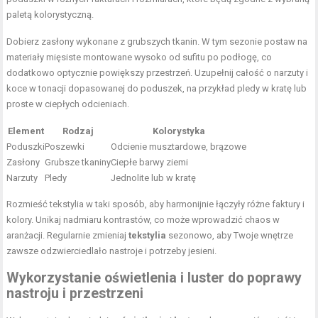
paletą kolorystyczną.
Dobierz zasłony wykonane z grubszych tkanin. W tym sezonie postaw na
materiały mięsiste montowane wysoko od sufitu po podłogę, co
dodatkowo optycznie powiększy przestrzeń. Uzupełnij całość o narzuty i
koce w tonacji dopasowanej do poduszek, na przykład pledy w kratę lub
proste w ciepłych odcieniach.
Element
Rodzaj
Kolorystyka
Poduszki
Poszewki
Odcienie musztardowe, brązowe
Zasłony
Grubsze tkaniny
Ciepłe barwy ziemi
Narzuty
Pledy
Jednolite lub w kratę
Rozmieść tekstylia w taki sposób, aby harmonijnie łączyły różne faktury i
kolory. Unikaj nadmiaru kontrastów, co może wprowadzić chaos w
aranżacji. Regularnie zmieniaj
tekstylia
sezonowo, aby Twoje wnętrze
zawsze odzwierciedlało nastroje i potrzeby jesieni.
Wykorzystanie oświetlenia i luster do poprawy
nastroju i przestrzeni