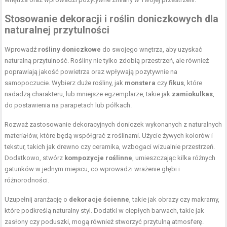
Stosowanie dekoracji i roślin doniczkowych dla
naturalnej przytulności
Wprowadź
rośliny doniczkowe
do swojego wnętrza, aby uzyskać
naturalną przytulność. Rośliny nie tylko zdobią przestrzeń, ale również
poprawiają jakość
powietrza oraz wpływają pozytywnie na
samopoczucie
. Wybierz duże rośliny, jak
monstera
czy
fikus
, które
nadadzą charakteru, lub mniejsze egzemplarze, takie jak
zamiokulkas
,
do postawienia na parapetach lub półkach.
Rozważ zastosowanie dekoracyjnych doniczek wykonanych z naturalnych
materiałów, które będą współgrać z roślinami. Użycie żywych kolorów i
tekstur, takich jak drewno czy ceramika, wzbogaci wizualnie przestrzeń.
Dodatkowo, stwórz
kompozycje roślinne
, umieszczając kilka różnych
gatunków w jednym miejscu, co wprowadzi wrażenie głębi i
różnorodności.
Uzupełnij aranżację o
dekoracje ścienne
, takie jak obrazy czy makramy,
które podkreślą naturalny styl. Dodatki w ciepłych barwach, takie jak
zasłony czy poduszki, mogą również stworzyć przytulną atmosferę.