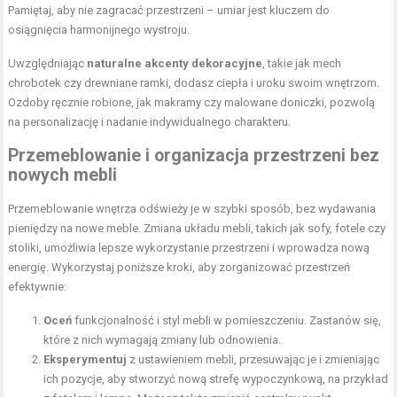
Pamiętaj, aby nie zagracać przestrzeni – umiar jest kluczem do
osiągnięcia harmonijnego wystroju.
Uwzględniając
naturalne akcenty dekoracyjne
, takie jak mech
chrobotek czy drewniane ramki, dodasz ciepła i uroku swoim wnętrzom.
Ozdoby ręcznie robione, jak makramy czy malowane doniczki, pozwolą
na personalizację i nadanie indywidualnego charakteru.
Przemeblowanie i organizacja przestrzeni bez
nowych mebli
Przemeblowanie
wnętrza odświeży je w szybki sposób
, bez wydawania
pieniędzy na nowe meble. Zmiana układu mebli, takich jak sofy, fotele czy
stoliki, umożliwia lepsze wykorzystanie przestrzeni i wprowadza nową
energię. Wykorzystaj poniższe kroki, aby zorganizować przestrzeń
efektywnie:
Oceń
funkcjonalność i styl mebli w pomieszczeniu. Zastanów się,
które z nich wymagają zmiany lub odnowienia.
Eksperymentuj
z ustawieniem mebli, przesuwając je i zmieniając
ich pozycje, aby stworzyć nową strefę wypoczynkową, na przykład