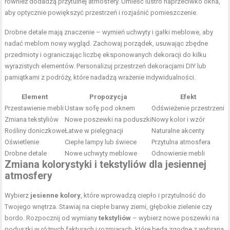
również dodadzą przytulnej atmosfery. Umieść lustro naprzeciwko okna,
aby optycznie powiększyć przestrzeń i rozjaśnić pomieszczenie.
Drobne detale mają znaczenie – wymień uchwyty i gałki meblowe, aby
nadać meblom nowy wygląd. Zachowaj porządek, usuwając zbędne
przedmioty i ograniczając liczbę eksponowanych dekoracji do kilku
wyrazistych elementów. Personalizuj przestrzeń dekoracjami DIY lub
pamiątkami z podróży, które nadadzą wrażenie indywidualności.
Element
Propozycja
Efekt
Przestawienie mebli
Ustaw sofę pod oknem
Odświeżenie przestrzeni
Zmiana tekstyliów
Nowe poszewki na poduszki
Nowy kolor i wzór
Rośliny doniczkowe
Łatwe w pielęgnacji
Naturalne akcenty
Oświetlenie
Ciepłe lampy lub świece
Przytulna atmosfera
Drobne detale
Nowe uchwyty meblowe
Odnowienie mebli
Zmiana kolorystyki i tekstyliów dla jesiennej
atmosfery
Wybierz
jesienne kolory
, które wprowadzą ciepło i przytulność do
Twojego wnętrza. Stawiaj na ciepłe barwy ziemi, głębokie zielenie czy
bordo. Rozpocznij od wymiany
tekstyliów
– wybierz nowe poszewki na
poduszki w różnych fakturach i rozmiarach, które będą zgodne z wybraną