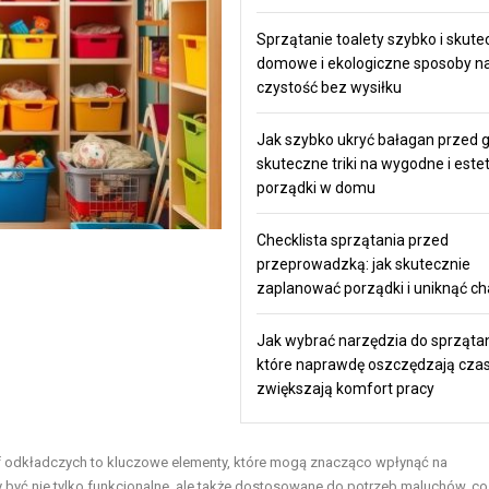
Sprzątanie toalety szybko i skute
domowe i ekologiczne sposoby n
czystość bez wysiłku
Jak szybko ukryć bałagan przed 
skuteczne triki na wygodne i est
porządki w domu
Checklista sprzątania przed
przeprowadzką: jak skutecznie
zaplanować porządki i uniknąć c
Jak wybrać narzędzia do sprzątan
które naprawdę oszczędzają czas
zwiększają komfort pracy
f odkładczych to kluczowe elementy, które mogą znacząco wpłynąć na
być nie tylko funkcjonalne, ale także dostosowane do potrzeb maluchów, co