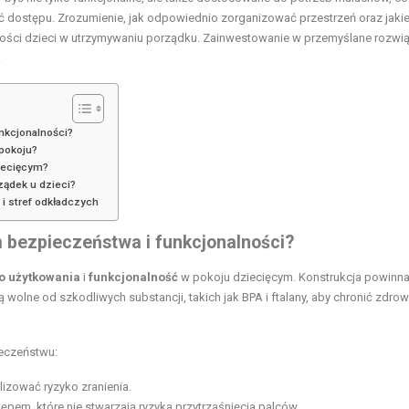
ść dostępu. Zrozumienie, jak odpowiednio zorganizować przestrzeń oraz jaki
ności dzieci w utrzymywaniu porządku. Zainwestowanie w przemyślane rozwi
.
nkcjonalności?
 pokoju?
ziecięcym?
rządek u dzieci?
i stref odkładczych
 bezpieczeństwa i funkcjonalności?
o użytkowania
i
funkcjonalność
w pokoju dziecięcym. Konstrukcja powinna
są wolne od szkodliwych substancji, takich jak BPA i ftalany, aby chronić zdrow
ieczeństwu:
lizować ryzyko zranienia.
ępem, które nie stwarzają ryzyka przytrzaśnięcia palców.