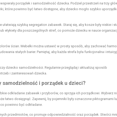
wspierały porządek i samodzielność dziecka. Podziel przestrzeń na trzy głó
bawki, które powinno być łatwo dostępne, aby dziecko mogło szybko uporząd
ułatwiają szybką segregation zabawek. Staraj się, aby kosze były niskie i sta
lub etykiety dla poszczególnych stref, co pomoże dziecku w nauce organizacji
olorów ścian. Mebelki można ustawić w prosty sposób, aby zachować harmo
dowania stałych barier. Pamiętaj, aby każda strefa była funkcjonalna i intuicyj
czy dziecko samodzielności. Regularnie przeglądaj i aktualizuj sposób
trzeb i zainteresowań dziecka.
ły samodzielność i porządek u dzieci?
bkie odkładanie zabawek i przyborów, co sprzyja ich porządkowi. Wybierz ni
może łatwo dosięgnąć. Zapewnij, by pojemniki były oznaczone piktogramami l
 co powinno być odkładane.
anych przedmiotów, co promuje odpowiedzialność oraz porządek. Stwórz mn