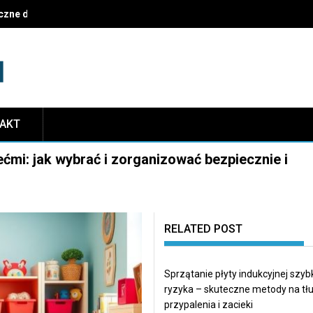
czne dekoracje i najczęstsze pułapki do uniknięcia
TAKT
ćmi: jak wybrać i zorganizować bezpiecznie i
RELATED POST
Sprzątanie płyty indukcyjnej szyb
ryzyka – skuteczne metody na tł
przypalenia i zacieki