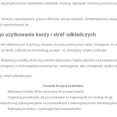
uło się przytłoczone nadmiarem zabawek. Rotacja zabawek również pomoże
ut
twi dziecku zapamiętanie, gdzie odkładać swoje zabawki. Systematyczne rutyny,
od najmłodszych
lat.
o użytkowania koszy i stref odkładczych
tref odkładczych w pokoju dziecka. Kosze powinny być łatwo dostępne, co 
e strefy odkładcze nie blokują przejść, co zmniejszy ryzyko potknięć.
. Wybieraj produkty, które są solidnie wykonane i będą odporne na przewracan
czniejsze, a ich krawędzie powinny być zaokrąglone, aby zmniejszyć ryzyko 
 i stref odkładczych:
Zasada bezpieczeństwa
Wybieraj modele, które są trudne do przewrócenia.
Organizuj przestrzeń, aby pozostawić co najmniej 60 cm wolnej drogi.
iecka
Stosuj zabezpieczenia na pojemnikach z niebezpiecznymi substancjami
Wybieraj produkty z zaokrąglonymi krawędziami.