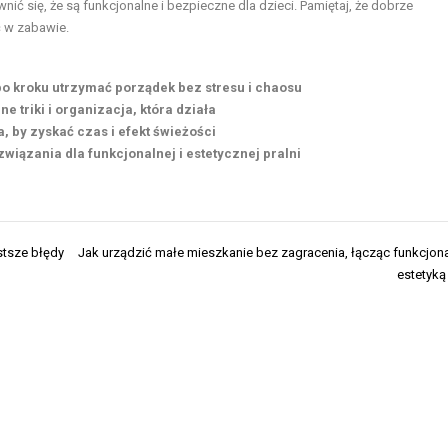
wnić
się, że są funkcjonalne i bezpieczne dla dzieci. Pamiętaj, że dobrze
ć w zabawie
.
 po kroku utrzymać porządek bez stresu i chaosu
e triki i organizacja, która działa
a, by zyskać czas i efekt świeżości
wiązania dla funkcjonalnej i estetycznej pralni
stsze błędy
Jak urządzić małe mieszkanie bez zagracenia, łącząc funkcjon
estetyką 