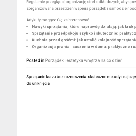
Regularnie przeglądaj organizację
stref odkładczych, aby upe
zorganizowana przestrzeń wspiera
porządek i samodzielnoś
Artykuły mogące Cię zainteresować
Nawyki sprzątania, które naprawdę działają: jak krok
Sprzątanie przedpokoju szybko i skutecznie: praktyczn
Kuchnia przed gośćmi: jak ustalić kolejność sprzątani
Organizacja prania i suszenia w domu: praktyczne roz
Posted in
Porządek i estetyka wnętrza na co dzień
Nawigacja
Sprzątanie kurzu bez roznoszenia: skuteczne metody i najczę
wpisu
do uniknięcia