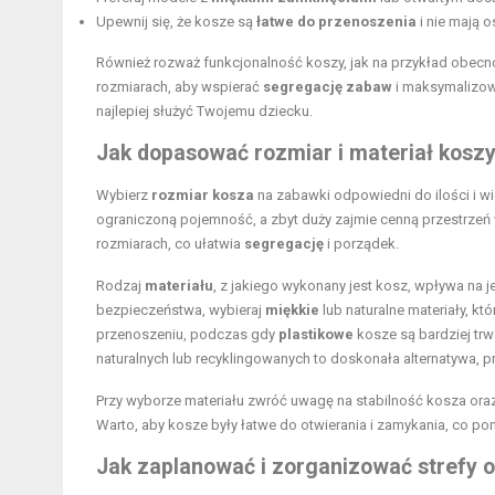
Upewnij się, że kosze są
łatwe do przenoszenia
i nie mają 
Również rozważ funkcjonalność koszy, jak na przykład obecn
rozmiarach, aby wspierać
segregację zabaw
i maksymalizow
najlepiej służyć Twojemu dziecku.
Jak dopasować rozmiar i materiał koszy
Wybierz
rozmiar kosza
na zabawki odpowiedni do ilości i w
ograniczoną pojemność, a zbyt duży zajmie cenną przestrzeń
rozmiarach, co ułatwia
segregację
i porządek.
Rodzaj
materiału
, z jakiego wykonany jest kosz, wpływa na 
bezpieczeństwa, wybieraj
miękkie
lub naturalne materiały, kt
przenoszeniu, podczas gdy
plastikowe
kosze są bardziej trw
naturalnych lub recyklingowanych to doskonała alternatywa, p
Przy wyborze materiału zwróć uwagę na stabilność kosza oraz
Warto, aby kosze były łatwe do otwierania i zamykania, co p
Jak zaplanować i zorganizować strefy 