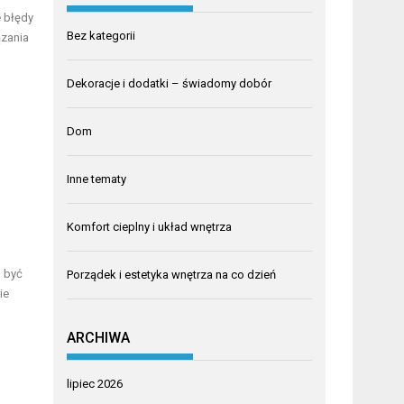
e błędy
Bez kategorii
ązania
Dekoracje i dodatki – świadomy dobór
Dom
Inne tematy
Komfort cieplny i układ wnętrza
 być
Porządek i estetyka wnętrza na co dzień
ie
ARCHIWA
lipiec 2026