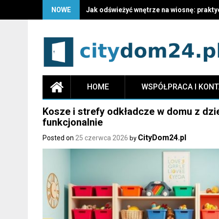
NOWE
Jak odświeżyć wnętrze na wiosnę: prakty
HOME
WSPÓŁPRACA I KON
Kosze i strefy odkładcze w domu z dzie
funkcjonalnie
CityDom24.pl
Posted on
25 czerwca 2026
by