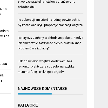
stworzyć przytulną i stylową aranżację na
chłodne dni
cznie:
a
Ile dekoracji zmieścić na jednej powierzchni,
by zachować styl i proporcje aranżacji wnętrza
gośćmi:
etyczne
Rolety czy zasłony w chłodnym pokoju: kiedy i
jak skutecznie zatrzymać ciepło oraz uniknąć
problemów z izolacją?
Jak odświeżyć wnętrze dodatkami bez
haosu
remontu: praktyczne sposoby na szybką
metamorfozę i uniknięcie błędów
ia,
 i
NAJNOWSZE KOMENTARZE
KATEGORIE