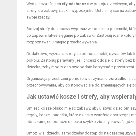
Wydziel wyraźne
strefy odkładcze
w pokoju dziecięcym, aby 
strefy: do zabawy, nauki i wypoczynku. Ustal miejsce na za
swoje rzeczy.
Rodzaj strefy do zabawy wyposaż w kosze lub pojemniki, które 
co zapewni łatwe sięganie po zabawki. Zastosuj różne kolory 
rozpoznawaniu miejsc przechowywania.
Dodatkowo, wyznacz strefy za pomocą mebli, dywanów lub k
pokoju. Zastosuj parawany, jeśli chcesz oddzielić strefy bez bu
dziecka, żeby mogło ono swobodnie korzystać z przestrzeni.
Organizacja przestrzeni pomoże w utrzymaniu
porządku
i nau
przechowywania, aby dostosować się do zmieniających się po
Jak ustawić kosze i strefy, aby wspiera
Umieść kosze blisko miejsc zabawy, aby ułatwić dzieciom szy
regały, kosze i pudełka, które dziecko wyraźnie dostrzega i 
obrazkami, co pomoże dziecku szybko zidentyfikować, gdzie
Umożliwiaj dziecku samodzielny dostęp do najczęściej używ