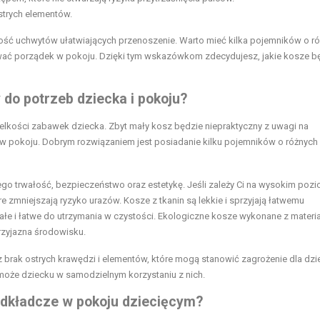
ostrych elementów.
ość uchwytów ułatwiających przenoszenie. Warto mieć kilka pojemników o r
ać porządek w pokoju. Dzięki tym wskazówkom zdecydujesz, jakie kosze b
 do potrzeb dziecka i pokoju?
ielkości zabawek dziecka. Zbyt mały kosz będzie niepraktyczny z uwagi na
 w pokoju. Dobrym rozwiązaniem jest posiadanie kilku pojemników o różnych
jego trwałość, bezpieczeństwo oraz estetykę. Jeśli zależy Ci na wysokim poz
óre zmniejszają ryzyko urazów. Kosze z tkanin są lekkie i sprzyjają łatwemu
ałe i łatwe do utrzymania w czystości. Ekologiczne kosze wykonane z materi
rzyjazna środowisku.
 brak ostrych krawędzi i elementów, które mogą stanowić zagrożenie dla dzi
omoże dziecku w samodzielnym korzystaniu z nich.
odkładcze w pokoju dziecięcym?