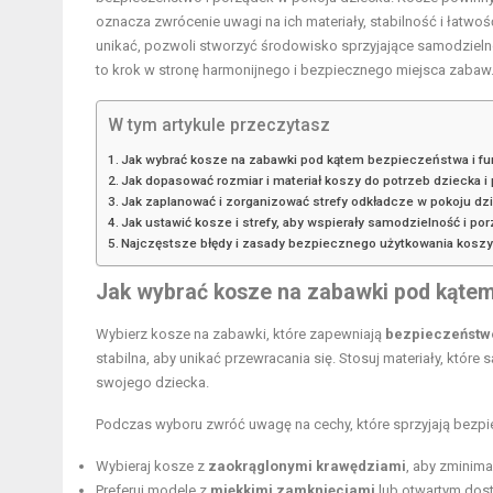
oznacza zwrócenie uwagi na ich materiały, stabilność i łatwo
unikać, pozwoli stworzyć środowisko sprzyjające samodziel
to krok w stronę harmonijnego i bezpiecznego miejsca zabaw
W tym artykule przeczytasz
Jak wybrać kosze na zabawki pod kątem bezpieczeństwa i fu
Jak dopasować rozmiar i materiał koszy do potrzeb dziecka i
Jak zaplanować i zorganizować strefy odkładcze w pokoju d
Jak ustawić kosze i strefy, aby wspierały samodzielność i po
Najczęstsze błędy i zasady bezpiecznego użytkowania koszy 
Jak wybrać kosze na zabawki pod kątem
Wybierz kosze na zabawki, które zapewniają
bezpieczeństw
stabilna, aby unikać przewracania się. Stosuj materiały, które 
swojego dziecka.
Podczas wyboru zwróć uwagę na cechy, które sprzyjają bezp
Wybieraj kosze z
zaokrąglonymi krawędziami
, aby zminima
Preferuj modele z
miękkimi zamknięciami
lub otwartym dost