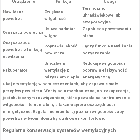
Urządzenie
Funkcja
Uwagi
Termiczne,
Nawilżacz
Zwiększa
ultradźwiękowe lub
powietrza
wilgotność
ewaporacyjne
Usuwa nadmiar
Zapobiega powstawaniu
Osuszacz powietrza
wilgoci
pleśni
Oczyszczacz
Poprawia jakość
Łączy funkcje nawilżania i
powietrza z funkcją
powietrza
oczyszczania
nawilżania
Umożliwia
Redukuje wilgotność i
Rekuperator
wentylację z
poprawia efektywność
odzyskiem ciepła
energetyczną
Dbaj o
wentylację
w pomieszczeniach, aby zapewnić stały
przepływ powietrza. Wentylacja mechaniczna, np. rekuperacja,
jest skutecznym rozwiązaniem, które pozwala na kontrolowanie
wilgotności i temperatury, a także wspiera oszczędności
energetyczne. Regularnie monitoruj poziom wilgotności, aby
powietrze w twoim domu było zdrowe i komfortowe.
Regularna konserwacja systemów wentylacyjnych