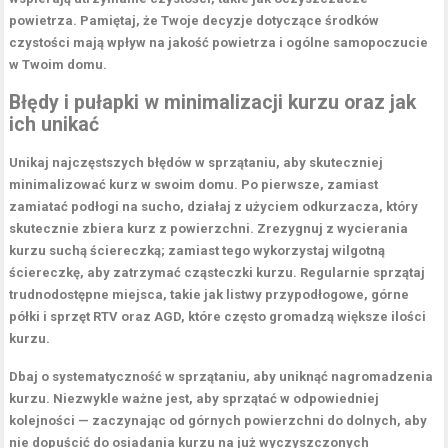
powietrza
. Pamiętaj, że Twoje decyzje dotyczące środków
czystości mają wpływ na jakość powietrza i ogólne samopoczucie
w Twoim domu.
Błędy i pułapki w minimalizacji kurzu oraz jak
ich unikać
Unikaj najczęstszych
błędów w sprzątaniu
, aby skuteczniej
minimalizować kurz w swoim domu. Po pierwsze, zamiast
zamiatać podłogi na sucho, działaj z użyciem
odkurzacza
, który
skutecznie zbiera kurz z powierzchni. Zrezygnuj z wycierania
kurzu suchą ściereczką; zamiast tego wykorzystaj
wilgotną
ściereczkę
, aby zatrzymać cząsteczki kurzu. Regularnie sprzątaj
trudnodostępne miejsca, takie jak listwy przypodłogowe, górne
półki i sprzęt RTV oraz AGD, które często gromadzą większe ilości
kurzu.
Dbaj o systematyczność w
sprzątaniu, aby uniknąć nagromadzenia
kurzu
. Niezwykle ważne jest, aby sprzątać w odpowiedniej
kolejności — zaczynając od górnych powierzchni do dolnych, aby
nie dopuścić do osiadania kurzu na już wyczyszczonych