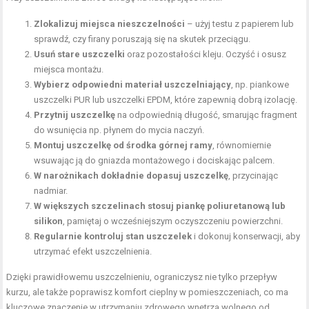
Zlokalizuj miejsca nieszczelności
– użyj testu z papierem lub
sprawdź, czy firany poruszają się na skutek przeciągu.
Usuń stare uszczelki
oraz pozostałości kleju. Oczyść i osusz
miejsca montażu.
Wybierz odpowiedni materiał uszczelniający
, np. piankowe
uszczelki PUR lub uszczelki EPDM, które zapewnią dobrą izolację.
Przytnij uszczelkę
na odpowiednią długość, smarując fragment
do wsunięcia np. płynem do mycia naczyń.
Montuj uszczelkę od środka górnej ramy
, równomiernie
wsuwając ją do gniazda montażowego i dociskając palcem.
W narożnikach dokładnie dopasuj uszczelkę
, przycinając
nadmiar.
W większych szczelinach stosuj piankę poliuretanową lub
silikon
, pamiętaj o wcześniejszym oczyszczeniu powierzchni.
Regularnie kontroluj stan uszczelek
i dokonuj konserwacji, aby
utrzymać efekt uszczelnienia.
Dzięki prawidłowemu uszczelnieniu, ograniczysz nie tylko przepływ
kurzu, ale także poprawisz komfort cieplny w pomieszczeniach, co ma
kluczowe znaczenie w utrzymaniu zdrowego wnętrza wolnego od