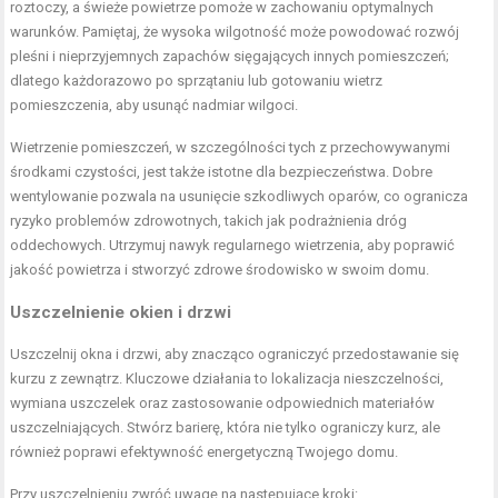
roztoczy, a świeże powietrze pomoże w zachowaniu optymalnych
warunków. Pamiętaj, że wysoka wilgotność może powodować rozwój
pleśni i nieprzyjemnych zapachów sięgających innych pomieszczeń;
dlatego każdorazowo po sprzątaniu lub gotowaniu wietrz
pomieszczenia, aby usunąć nadmiar wilgoci.
Wietrzenie pomieszczeń, w szczególności tych z przechowywanymi
środkami czystości, jest także istotne dla bezpieczeństwa. Dobre
wentylowanie pozwala na usunięcie szkodliwych oparów, co ogranicza
ryzyko problemów zdrowotnych, takich jak podrażnienia dróg
oddechowych. Utrzymuj nawyk regularnego wietrzenia, aby poprawić
jakość powietrza i stworzyć zdrowe środowisko w swoim domu.
Uszczelnienie okien i drzwi
Uszczelnij okna i drzwi, aby znacząco ograniczyć przedostawanie się
kurzu z zewnątrz. Kluczowe działania to lokalizacja nieszczelności,
wymiana uszczelek oraz zastosowanie odpowiednich materiałów
uszczelniających. Stwórz barierę, która nie tylko ograniczy kurz, ale
również poprawi efektywność energetyczną Twojego domu.
Przy uszczelnieniu zwróć uwagę na następujące kroki: