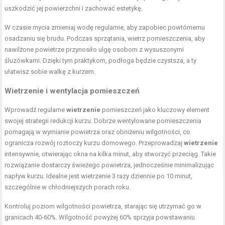
uszkodzić jej powierzchni i zachować estetykę.
W czasie mycia zmieniaj wodę regularnie, aby zapobiec powtórnemu
osadzaniu się brudu. Podczas sprzątania, wietrz pomieszczenia, aby
nawilżone powietrze przynosiło ulgę osobom z wysuszonymi
śluzówkami. Dzięki tym praktykom, podłoga będzie czystsza, a ty
ułatwisz sobie walkę z kurzem.
Wietrzenie i wentylacja pomieszczeń
Wprowadź regularne
wietrzenie
pomieszczeń jako kluczowy element
swojej strategii redukcji kurzu. Dobrze wentylowane pomieszczenia
pomagają w wymianie powietrza oraz obniżeniu wilgotności, co
ogranicza rozwój roztoczy kurzu domowego. Przeprowadzaj
wietrzenie
intensywnie, otwierając okna na kilka minut, aby stworzyć przeciąg. Takie
rozwiązanie dostarczy świeżego powietrza, jednocześnie minimalizując
napływ kurzu. Idealne jest wietrzenie 3 razy dziennie po 10 minut,
szczególnie w chłodniejszych porach roku.
Kontroluj poziom wilgotności powietrza, starając się utrzymać go w
granicach 40-60%. Wilgotność powyżej 60% sprzyja powstawaniu