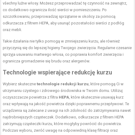
všechny luźne włosy. Możesz przeprowadzać tę czynność na zewnątrz,
co dodatkowo ogranicza ilość sierści w pomieszczeniu. Po
szczotkowaniu, przeprowadzaj sprzątanie w okolicy za pomocą
odkurzacza z filtrem HEPA, aby usunąć pozostałości sierści z podłóg
oraz mebli.
Takie działania nie tylko pomogą w zmniejszeniu kurzu, ale również
przyczynią się do lepszej higieny Twojego zwierzęcia. Regularne czesanie
sprzyja usuwaniu martwego włosa, co poprawia komfort zwierzęcia i
ogranicza gromadzenie się brudu oraz alergenów.
Technologie wspierające redukcję kurzu
Wybierz skuteczne
technologie redukcji kurzu
, które pomogą Ci w
utrzymaniu czystego i zdrowego środowiska w Twoim domu. Utilizuj
oczyszczacze powietrza z filtra
HEPA
, które skutecznie usuwają kurz
oraz wpływają na jakość powietrza dzięki poprawnemu przepływowi. Te
urządzenia są zalecane z uwagi na ich zdolność do zatrzymywania nawet
najdrobniejszych cząsteczek. Dodatkowo, odkurzacze z filtrem HEPA
zatrzymują cząsteczki kurzu, które mogłyby powrócić do powietrza.
Podczas wyboru, zwróć uwagę na odpowiednią klasę filtracji oraz