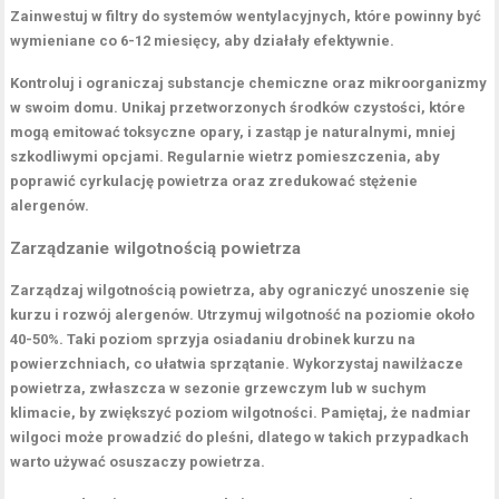
Zainwestuj w filtry do systemów wentylacyjnych, które powinny być
wymieniane co 6-12 miesięcy, aby działały efektywnie.
Kontroluj i ograniczaj
substancje chemiczne
oraz mikroorganizmy
w swoim domu. Unikaj przetworzonych środków czystości, które
mogą emitować toksyczne opary, i zastąp je naturalnymi, mniej
szkodliwymi opcjami. Regularnie wietrz pomieszczenia, aby
poprawić cyrkulację powietrza oraz zredukować stężenie
alergenów.
Zarządzanie wilgotnością powietrza
Zarządzaj
wilgotnością powietrza
, aby ograniczyć unoszenie się
kurzu i rozwój alergenów. Utrzymuj wilgotność na poziomie około
40-50%. Taki poziom sprzyja osiadaniu drobinek kurzu na
powierzchniach, co ułatwia sprzątanie. Wykorzystaj
nawilżacze
powietrza
, zwłaszcza w sezonie grzewczym lub w suchym
klimacie, by zwiększyć poziom wilgotności. Pamiętaj, że nadmiar
wilgoci może prowadzić do pleśni, dlatego w takich przypadkach
warto używać
osuszaczy powietrza
.