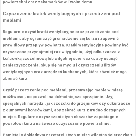
powierzchni oraz zakamarków w Twoim domu.
Czyszczenie kratek wentylacyjnych i przestrzeni pod
meblami
Regularnie czyść
kratki wentylacyjne
oraz
przestrzenie pod
meblami
, aby ograniczyć gromadzenie się kurzu i zapewnić
prawidłowy przepływ powietrza. Kratki wentylacyjne powinny być
czyszczone przynajmniej raz w tygodniu; użyj odkurzacza z
końcówką szczelinową lub wilgotnej ściereczki, aby usunąć
zanieczyszczenia. Skup się na myciu i czyszczeniu filtrów
wentylacyjnych oraz urządzeń kuchennych, które również mogą
zbierać kurz.
Czyść przestrzenie pod meblami, przesuwając meble w miarę
możliwości, co pozwoli na dokładniejsze sprzątanie. Użyj
specjalnych narzędzi, jak szczotki do grzejników czy odkurzacze
z gumowymi końcówkami, aby zebrać Kurz z trudno dostępnych
miejsc. Regularne czyszczenie tych obszarów zapobiegnie
powrotowi kurzu na świeżo oczyszczone powierzchnie.
Pamiętaj o dokładnym przetarciu tych miejsc wilgotną ściereczką z