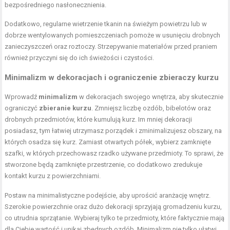
bezpośredniego nasłonecznienia.
Dodatkowo, regularne wietrzenie tkanin na świeżym powietrzu lub w
dobrze wentylowanych pomieszczeniach pomoże w usunięciu drobnych
zanieczyszczeń oraz roztoczy. Strzepywanie materiałów przed praniem
również przyczyni się do ich świeżości i czystości.
Minimalizm w dekoracjach i ograniczenie zbieraczy kurzu
Wprowadź
minimalizm
w dekoracjach swojego wnętrza, aby skutecznie
ograniczyć
zbieranie kurzu
. Zmniejsz liczbę ozdób, bibelotów oraz
drobnych przedmiotów, które kumulują kurz. Im mniej dekoracji
posiadasz, tym łatwiej utrzymasz porządek i zminimalizujesz obszary, na
których osadza się kurz. Zamiast otwartych półek, wybierz zamknięte
szafki, w których przechowasz rzadko używane przedmioty. To sprawi, że
stworzone będą zamknięte przestrzenie, co dodatkowo zredukuje
kontakt kurzu z powierzchniami.
Postaw na minimalistyczne podejście, aby uprościć aranżację wnętrz.
Szerokie powierzchnie oraz dużo dekoracji sprzyjają gromadzeniu kurzu,
co
utrudnia sprzątanie
. Wybieraj tylko te przedmioty, które faktycznie mają
dla Ciebie wartość i unikaj zbędnych ozdób. Minimalizm nie tylko ułatwi