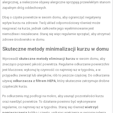
alergicznej, a nieleczone objawy alergiczne sprzyjają przewlekłym stanom
zapalnym dróg oddechowych.
Dbaj o czyste powietrze w swoim domu, aby ograniczyć negatywny
wpływ kurzu na zdrowie. Twój układ odpornościowy również może
reagować na kurze, jednak całkowite jego wyeliminowanie jest
niemożliwe i niezalecane. Staraj się więc regularnie sprzątać, aby utrzymać
zdrowe środowisko w domu.
Skuteczne metody minimalizacji kurzu w domu
Wprowadź
skuteczne metody eliminacji kurzu
w swoim domu, aby
znacząco poprawić jakość powietrza. Regularne odkurzanie powierzchni
jest kluczowe; wykonuj tę czynność co najmniej raz w tygodniu, a w
przypadku zwierząt lub alergików, rób to jeszcze częściej. Do odkurzania
używaj
odkurzacza z filtrem HEPA
, który skutecznie zatrzymuje drobne
cząsteczki kurzu.
Po odkurzeniu myj podłogi na mokro, aby usunąć pozostałości kurzu
oraz nawilżyć powietrze. To działanie powinno być wykonywane
regularnie, co najmniej raz w tygodniu. Staraj się również
wietrzyć
pomieszczenia
krótko i często, unikając wietrzenia w sezonie pylenia.