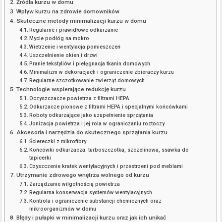
Źródła kurzu w domu
Wpływ kurzu na zdrowie domowników
Skuteczne metody minimalizacji kurzu w domu
Regularne i prawidłowe odkurzanie
Mycie podłóg na mokro
Wietrzenie i wentylacja pomieszczeń
Uszczelnienie okien i drzwi
Pranie tekstyliów i pielęgnacja tkanin domowych
Minimalizm w dekoracjach i ograniczenie zbieraczy kurzu
Regularne szczotkowanie zwierząt domowych
Technologie wspierające redukcję kurzu
Oczyszczacze powietrza z filtrami HEPA
Odkurzacze pionowe z filtrami HEPA i specjalnymi końcówkami
Roboty odkurzające jako uzupełnienie sprzątania
Jonizacja powietrza i jej rola w ograniczaniu roztoczy
Akcesoria i narzędzia do skutecznego sprzątania kurzu
Ściereczki z mikrofibry
Końcówki odkurzacza: turboszczotka, szczelinowa, ssawka do
tapicerki
Czyszczenie kratek wentylacyjnych i przestrzeni pod meblami
Utrzymanie zdrowego wnętrza wolnego od kurzu
Zarządzanie wilgotnością powietrza
Regularna konserwacja systemów wentylacyjnych
Kontrola i ograniczenie substancji chemicznych oraz
mikroorganizmów w domu
Błędy i pułapki w minimalizacji kurzu oraz jak ich unikać