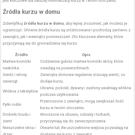
jest kluczowe dla dalszej minimalizacji kurzu w Twoim otoczeniu.
Źródła kurzu w domu
Zidentyfikuj
źródła kurzu w domu
, aby lepiej zrozumieć, jak możesz je
ograniczyć. Główne źródła kurzu są zróżnicowane i pochodzą zarówno z
zewnątrz, jak i wewnątrz pomieszczeń. Oto kluczowe elementy, które
przyczyniają się do gromadzenia się kurzu:
Źródło
Opis
Martwe komórki
Codziennie gubisz martwe komórki skóry, które
naskórka
osiadają na powierzchniach.
Sierść i włosy
Zwierzęta domowe regularnie zrzucają sierść, co
zwierząt
dodaje kurzu.
Ubrania, pościel, dywany i zasłony uwalniają włókna
Włókna z tekstyliów
podczas użytkowania.
Przenoszone z zewnątrz, mogą zwiększać ilość
Pyłki roślin
kurzu w twoim otoczeniu.
Drobinki brudu i
Wnoszone na obuwiu, odzieży i torbach,
ziemi
przyczyniają się do zanieczyszczenia.
Nieszczelne okna i
Otwarte lub źle uszczelnione wejścia pozwalają na
drzwi
dostanie się kurzu z zewnątrz.