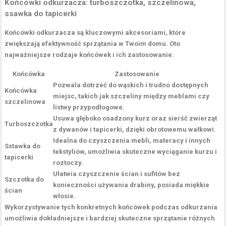
Końcówki odkurzacza: turboszczotka, szczelinowa,
ssawka do tapicerki
Końcówki odkurzacza
są kluczowymi akcesoriami, które
zwiększają efektywność sprzątania w Twoim domu. Oto
najważniejsze rodzaje końcówek i ich zastosowanie:
Końcówka
Zastosowanie
Pozwala dotrzeć do wąskich i trudno dostępnych
Końcówka
miejsc, takich jak szczeliny między meblami czy
szczelinowa
listwy przypodłogowe.
Usuwa głęboko osadzony kurz oraz sierść zwierząt
Turboszczotka
z dywanów i tapicerki, dzięki obrotowemu wałkowi.
Idealna do czyszczenia mebli, materacy i innych
Sstawka do
tekstyliów, umożliwia skuteczne wyciąganie kurzu i
tapicerki
roztoczy.
Ułatwia czyszczenie ścian i sufitów bez
Szczotka do
konieczności używania drabiny, posiada miękkie
ścian
włosie.
Wykorzystywanie tych konkretnych końcówek podczas odkurzania
umożliwia dokładniejsze i bardziej
skuteczne sprzątanie
różnych