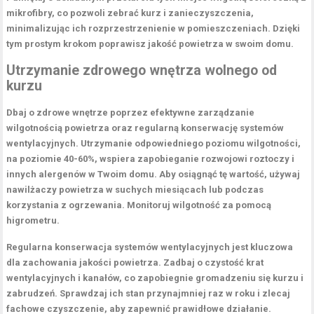
mikrofibry, co pozwoli zebrać kurz i zanieczyszczenia,
minimalizując ich rozprzestrzenienie w pomieszczeniach. Dzięki
tym prostym krokom poprawisz jakość powietrza w swoim domu.
Utrzymanie zdrowego wnętrza wolnego od
kurzu
Dbaj o
zdrowe wnętrze
poprzez efektywne zarządzanie
wilgotnością
powietrza oraz regularną konserwację systemów
wentylacyjnych. Utrzymanie odpowiedniego poziomu wilgotności,
na poziomie 40-60%, wspiera zapobieganie rozwojowi roztoczy i
innych alergenów w Twoim domu. Aby osiągnąć tę wartość, używaj
nawilżaczy powietrza w suchych miesiącach lub podczas
korzystania z ogrzewania. Monitoruj wilgotność za pomocą
higrometru.
Regularna konserwacja
systemów wentylacyjnych
jest kluczowa
dla zachowania jakości powietrza. Zadbaj o czystość krat
wentylacyjnych i kanałów, co zapobiegnie gromadzeniu się kurzu i
zabrudzeń. Sprawdzaj ich stan przynajmniej raz w roku i zlecaj
fachowe czyszczenie, aby zapewnić prawidłowe działanie.