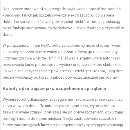
Odkurzacze pionowe oferują wygodę użytkowania oraz różnorodność
końcówek, takich jak szczelinowe czy elektroszczotki, co wspiera
dokładne sprzątanie różnych powierzchni. Niektóre modele posiadają
także funkcję mopowania, co dodatkowo ułatwia dbałość o czystość w
domu.
W połączeniu z filtrem HEPA, odkurzacz pionowy może stać się Twoim
kluczowym narzędziem w walce z kurzem. Używaj go regularnie, aby
utrzymać zdrowe wnętrze i zminimalizować alergeny Unikaj natomiast
przesuwania kurzu po podłodze; wybierz urządzenia, które skutecznie
usuwają zanieczyszczenia z powierzchni. Dzięki tym Krokom, Twój dom
będzie wolniejszy od kurzu, a jakość powietrza znacznie się poprawi.
Roboty odkurzające jako uzupełnienie sprzątania
Wybierz robot odkurzający, aby regularnie i skutecznie zmniejszać ilość
kurzu w swoim domu. Te automatyczne urządzenia, wyposażone w
zaawansowane czujniki, poruszają się po pomieszczeniach, odkurzając
podłogi i trudno dostępne miejsca. Dzięki zastosowaniu szczotek i
filtrów zatrzymujących
kurz
oraz alergeny, roboty sprzątające wspierają