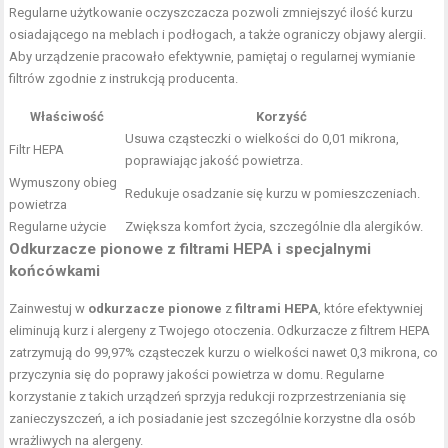
Regularne użytkowanie oczyszczacza pozwoli zmniejszyć ilość kurzu
osiadającego na meblach i podłogach, a także ograniczy objawy alergii.
Aby urządzenie pracowało efektywnie, pamiętaj o regularnej wymianie
filtrów zgodnie z instrukcją producenta.
Właściwość
Korzyść
Usuwa cząsteczki o wielkości do 0,01 mikrona,
Filtr HEPA
poprawiając jakość powietrza.
Wymuszony obieg
Redukuje osadzanie się kurzu w pomieszczeniach.
powietrza
Regularne użycie
Zwiększa komfort życia, szczególnie dla alergików.
Odkurzacze pionowe z filtrami HEPA i specjalnymi
końcówkami
Zainwestuj w
odkurzacze pionowe
z
filtrami HEPA
, które efektywniej
eliminują kurz i alergeny z Twojego otoczenia. Odkurzacze z filtrem HEPA
zatrzymują do 99,97% cząsteczek kurzu o wielkości nawet 0,3 mikrona, co
przyczynia się do poprawy jakości powietrza w domu. Regularne
korzystanie z takich urządzeń sprzyja redukcji rozprzestrzeniania się
zanieczyszczeń, a ich posiadanie jest szczególnie korzystne dla osób
wrażliwych na alergeny.