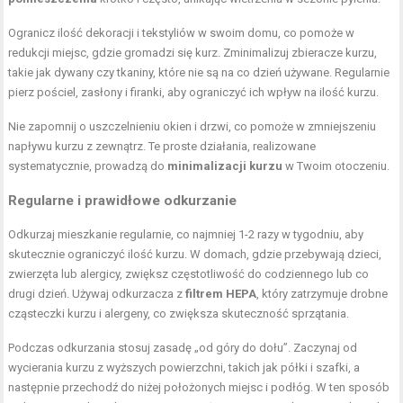
Ogranicz ilość dekoracji i tekstyliów w swoim domu, co pomoże w
redukcji miejsc, gdzie gromadzi się kurz. Zminimalizuj zbieracze kurzu,
takie jak dywany czy tkaniny, które nie są na co dzień używane. Regularnie
pierz pościel, zasłony i firanki, aby ograniczyć ich wpływ na ilość kurzu.
Nie zapomnij o uszczelnieniu okien i drzwi, co pomoże w zmniejszeniu
napływu kurzu z zewnątrz. Te proste działania, realizowane
systematycznie, prowadzą do
minimalizacji kurzu
w Twoim otoczeniu.
Regularne i prawidłowe odkurzanie
Odkurzaj
mieszkanie regularnie, co najmniej 1-2 razy
w tygodniu, aby
skutecznie ograniczyć ilość kurzu. W domach, gdzie przebywają dzieci,
zwierzęta lub alergicy, zwiększ częstotliwość do codziennego lub co
drugi dzień. Używaj odkurzacza z
filtrem HEPA
, który zatrzymuje drobne
cząsteczki kurzu i alergeny, co zwiększa skuteczność
sprzątania
.
Podczas odkurzania stosuj zasadę „od góry do dołu”. Zaczynaj od
wycierania kurzu z wyższych powierzchni, takich jak półki i szafki, a
następnie przechodź do niżej położonych miejsc i podłóg. W ten sposób