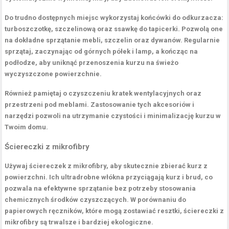
Do trudno dostępnych miejsc wykorzystaj
końcówki do odkurzacza
:
turboszczotkę, szczelinową oraz ssawkę do tapicerki. Pozwolą one
na dokładne sprzątanie mebli, szczelin oraz dywanów. Regularnie
sprzątaj, zaczynając od górnych półek i lamp, a kończąc na
podłodze, aby uniknąć przenoszenia kurzu na świeżo
wyczyszczone powierzchnie.
Również pamiętaj o czyszczeniu
kratek wentylacyjnych
oraz
przestrzeni pod meblami. Zastosowanie tych akcesoriów i
narzędzi pozwoli na utrzymanie czystości i minimalizację kurzu w
Twoim domu.
Ściereczki z mikrofibry
Używaj
ściereczek z mikrofibry
, aby skutecznie zbierać kurz z
powierzchni. Ich ultradrobne włókna przyciągają kurz i brud, co
pozwala na efektywne sprzątanie bez potrzeby stosowania
chemicznych środków czyszczących. W porównaniu do
papierowych ręczników, które mogą zostawiać resztki, ściereczki z
mikrofibry są trwalsze i bardziej ekologiczne.