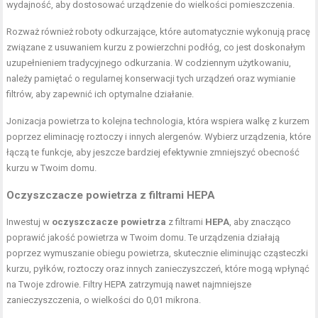
wydajność, aby dostosować urządzenie do wielkości pomieszczenia.
Rozważ również roboty odkurzające, które automatycznie wykonują pracę
związane z usuwaniem kurzu z powierzchni podłóg, co jest doskonałym
uzupełnieniem tradycyjnego odkurzania. W codziennym użytkowaniu,
należy pamiętać o regularnej konserwacji tych urządzeń oraz wymianie
filtrów, aby zapewnić ich optymalne działanie.
Jonizacja powietrza to kolejna technologia, która wspiera walkę z kurzem
poprzez eliminację roztoczy i innych alergenów. Wybierz urządzenia, które
łączą te funkcje, aby jeszcze bardziej efektywnie zmniejszyć obecność
kurzu w Twoim domu.
Oczyszczacze powietrza z filtrami HEPA
Inwestuj w
oczyszczacze powietrza
z filtrami
HEPA
, aby znacząco
poprawić jakość powietrza w Twoim domu. Te urządzenia działają
poprzez wymuszanie obiegu powietrza, skutecznie eliminując cząsteczki
kurzu, pyłków, roztoczy oraz innych zanieczyszczeń, które mogą wpłynąć
na Twoje zdrowie. Filtry HEPA zatrzymują nawet najmniejsze
zanieczyszczenia, o wielkości do 0,01 mikrona.