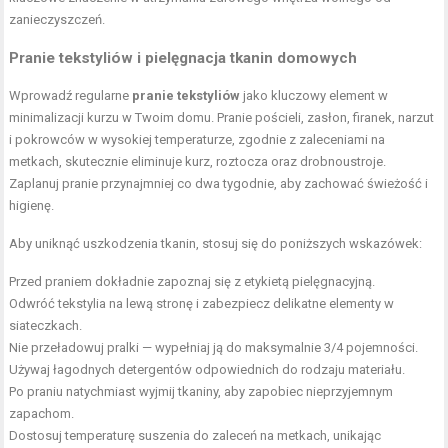
zanieczyszczeń.
Pranie tekstyliów i pielęgnacja tkanin domowych
Wprowadź regularne
pranie tekstyliów
jako kluczowy element w
minimalizacji kurzu w Twoim domu. Pranie pościeli, zasłon, firanek, narzut
i pokrowców w wysokiej temperaturze, zgodnie z zaleceniami na
metkach, skutecznie eliminuje kurz, roztocza oraz drobnoustroje.
Zaplanuj pranie przynajmniej co dwa tygodnie, aby zachować świeżość i
higienę.
Aby uniknąć uszkodzenia tkanin, stosuj się do poniższych wskazówek:
Przed praniem dokładnie zapoznaj się z etykietą pielęgnacyjną.
Odwróć tekstylia na lewą stronę i zabezpiecz delikatne elementy w
siateczkach.
Nie przeładowuj pralki — wypełniaj ją do maksymalnie 3/4 pojemności.
Używaj łagodnych detergentów odpowiednich do rodzaju materiału.
Po praniu natychmiast wyjmij tkaniny, aby zapobiec nieprzyjemnym
zapachom.
Dostosuj temperaturę suszenia do zaleceń na metkach, unikając