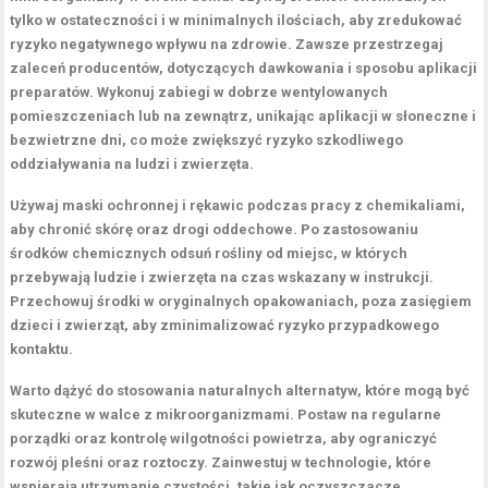
tylko w ostateczności i w
minimalnych ilościach
, aby zredukować
ryzyko negatywnego wpływu na zdrowie. Zawsze przestrzegaj
zaleceń producentów, dotyczących dawkowania i sposobu aplikacji
preparatów. Wykonuj zabiegi w dobrze wentylowanych
pomieszczeniach lub na zewnątrz, unikając aplikacji w słoneczne i
bezwietrzne dni, co może zwiększyć ryzyko szkodliwego
oddziaływania na ludzi i zwierzęta.
Używaj
maski ochronnej
i
rękawic
podczas pracy z chemikaliami,
aby chronić skórę oraz drogi oddechowe. Po zastosowaniu
środków chemicznych odsuń rośliny od miejsc, w których
przebywają ludzie i
zwierzęta na czas wskazany w instrukcji
.
Przechowuj środki w oryginalnych opakowaniach, poza zasięgiem
dzieci i zwierząt, aby zminimalizować ryzyko przypadkowego
kontaktu.
Warto dążyć do stosowania naturalnych alternatyw, które mogą być
skuteczne w walce z
mikroorganizmami
. Postaw na regularne
porządki oraz kontrolę wilgotności powietrza, aby
ograniczyć
rozwój pleśni oraz roztoczy
. Zainwestuj w technologie, które
wspierają utrzymanie czystości, takie jak
oczyszczacze