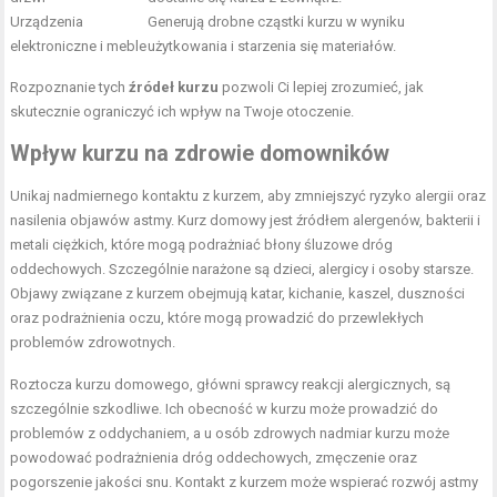
Urządzenia
Generują drobne cząstki kurzu w wyniku
elektroniczne i meble
użytkowania i starzenia się materiałów.
Rozpoznanie tych
źródeł kurzu
pozwoli Ci lepiej zrozumieć, jak
skutecznie ograniczyć ich wpływ na Twoje otoczenie.
Wpływ kurzu na zdrowie domowników
Unikaj nadmiernego kontaktu z kurzem, aby zmniejszyć ryzyko alergii oraz
nasilenia objawów astmy. Kurz domowy jest źródłem alergenów, bakterii i
metali ciężkich, które mogą podrażniać błony śluzowe dróg
oddechowych. Szczególnie narażone są dzieci, alergicy i osoby starsze.
Objawy związane z kurzem obejmują katar, kichanie, kaszel, duszności
oraz podrażnienia oczu, które mogą prowadzić do przewlekłych
problemów zdrowotnych.
Roztocza kurzu domowego, główni sprawcy reakcji alergicznych, są
szczególnie szkodliwe. Ich obecność w kurzu może prowadzić do
problemów z oddychaniem, a u osób zdrowych nadmiar kurzu może
powodować podrażnienia dróg oddechowych, zmęczenie oraz
pogorszenie jakości snu. Kontakt z kurzem może wspierać rozwój astmy