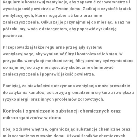
Regularnie
konserwuj wentylację
, aby zapewnić zdrowe wnętrze i
wysoką jakość powietrza w Twoim domu. Zadbaj o czystość kratek
wentylacyjnych, które mogą zbierać kurz oraz inne
zanieczyszczenia. Odkurzaj je przynajmniej co miesiąc, a raz na
pół roku myj wodą z detergentem, aby poprawić cyrkulację
powietrza.
Przeprowadzaj także regularne przeglądy systemu
wentylacyjnego, aby wymieniać filtry i kontrolować ich stan. W
przypadku wentylacji mechanicznej, filtry powinny być wymieniane
co najmniej co trzy miesiące, aby skutecznie eliminować
zanieczyszczenia i poprawić jakość powietrza.
Pamiętaj, że niewłaściwie utrzymana wentylacja może prowadzić
do zatykania kanałów, co sprzyja gromadzeniu się kurzu i zwiększa
ryzyko alergii oraz innych problemów zdrowotnych.
Kontrola i ograniczenie substancji chemicznych oraz
mikroorganizmów w domu
Dbaj o zdrowe wnętrze, ograniczając
substancje chemiczne
oraz
mikroorganizmy
w swoim domu. Używaj środków chemicznych