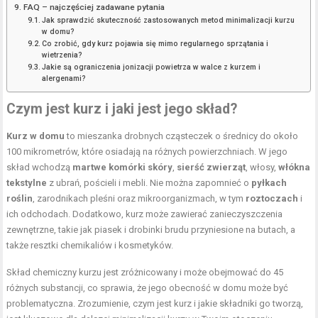
FAQ – najczęściej zadawane pytania
Jak sprawdzić skuteczność zastosowanych metod minimalizacji kurzu
w domu?
Co zrobić, gdy kurz pojawia się mimo regularnego sprzątania i
wietrzenia?
Jakie są ograniczenia jonizacji powietrza w walce z kurzem i
alergenami?
Czym jest kurz i jaki jest jego skład?
Kurz w domu
to mieszanka drobnych cząsteczek o średnicy do około
100 mikrometrów, które osiadają na różnych powierzchniach. W jego
skład wchodzą
martwe komórki skóry
,
sierść zwierząt
, włosy,
włókna
tekstylne
z ubrań, pościeli i mebli. Nie można zapomnieć o
pyłkach
roślin
, zarodnikach pleśni oraz mikroorganizmach, w tym
roztoczach
i
ich odchodach. Dodatkowo, kurz może zawierać zanieczyszczenia
zewnętrzne, takie jak piasek i drobinki brudu przyniesione na butach, a
także resztki chemikaliów i kosmetyków.
Skład chemiczny kurzu jest zróżnicowany i może obejmować do 45
różnych substancji, co sprawia, że jego obecność w domu może być
problematyczna. Zrozumienie, czym jest kurz i jakie składniki go tworzą,