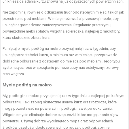
unikniesz osiadania kurzu znowu na już oczyszczonych powierzchniach.
Nie zapominaj również o odkurzaniu trudnodostępnych miejsc, takich jak
przestrzenie pod meblami. W miarę możliwości przesuwaj meble, aby
usunąć nagromadzone zanieczyszczenia. Regularnie przetrzymuj
powierzchnie mebli i blatów wilgotną ściereczką, najlepiej z mikrofibry,
która skutecznie zbiera kurz.
Pamiętaj o myciu podłóg na mokro przynajmniej raz w tygodniu, aby
usunąć pozostałości kurzu, a minimum raz w miesiącu przeprowadź
dokładne odkurzanie z dostępem do miejsca pod meblami. Tego typu
systematyczność w sprzątaniu pomoże utrzymać estetyczny i zdrowy
stan wnętrza.
Mycie podłóg na mokro
Myj podłogi na mokro przynajmniej raz w tygodniu, a najlepiej po każdym
odkurzaniu. Taki zabieg skutecznie usuwa
kurz
oraz roztocza, które
mogą pozostawać na powierzchni podłogi, nawet po odkurzaniu.
Wilgotne mycie eliminuje drobne cząsteczki, które mogą unosić się w
powietrzu. Używaj dobrze wyciśniętego mopa oraz odpowiednich
środków czystości dostosowanych do rodzaju podłogi, aby nie