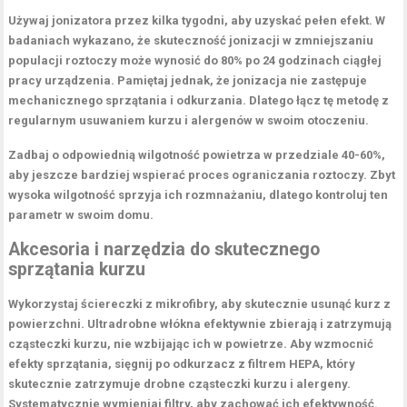
Używaj jonizatora przez kilka tygodni, aby uzyskać pełen efekt. W
badaniach wykazano, że skuteczność jonizacji w zmniejszaniu
populacji roztoczy może wynosić do 80% po 24 godzinach ciągłej
pracy urządzenia. Pamiętaj jednak, że jonizacja nie zastępuje
mechanicznego sprzątania i odkurzania. Dlatego łącz tę metodę z
regularnym usuwaniem kurzu i alergenów w swoim otoczeniu.
Zadbaj o odpowiednią wilgotność powietrza w przedziale 40-60%,
aby jeszcze bardziej wspierać proces ograniczania roztoczy. Zbyt
wysoka wilgotność sprzyja ich rozmnażaniu, dlatego kontroluj ten
parametr w swoim domu.
Akcesoria i narzędzia do skutecznego
sprzątania kurzu
Wykorzystaj
ściereczki z mikrofibry
, aby skutecznie usunąć kurz z
powierzchni. Ultradrobne włókna efektywnie zbierają i zatrzymują
cząsteczki kurzu, nie wzbijając ich w powietrze. Aby wzmocnić
efekty sprzątania, sięgnij po
odkurzacz z filtrem HEPA
, który
skutecznie zatrzymuje drobne cząsteczki kurzu i alergeny.
Systematycznie wymieniaj filtry, aby zachować ich efektywność.