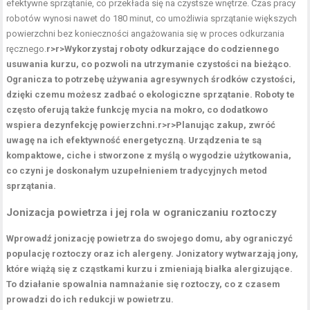
efektywne sprzątanie, co przekłada się na czystsze wnętrze. Czas pracy
robotów wynosi nawet do 180 minut, co umożliwia sprzątanie większych
powierzchni bez konieczności angażowania się w proces odkurzania
ręcznego.
r>
r>Wykorzystaj roboty odkurzające do codziennego
usuwania kurzu, co pozwoli na utrzymanie czystości na bieżąco.
Ogranicza to potrzebę używania agresywnych środków czystości,
dzięki czemu możesz zadbać o ekologiczne sprzątanie. Roboty te
często oferują także funkcję mycia na mokro, co dodatkowo
wspiera dezynfekcję powierzchni.
r>
r>Planując zakup, zwróć
uwagę na ich efektywność energetyczną. Urządzenia te są
kompaktowe, ciche i stworzone z myślą o wygodzie użytkowania,
co czyni je doskonałym uzupełnieniem tradycyjnych metod
sprzątania.
Jonizacja powietrza i jej rola w ograniczaniu roztoczy
Wprowadź
jonizację powietrza
do swojego domu, aby ograniczyć
populację
roztoczy
oraz ich alergeny. Jonizatory wytwarzają jony,
które wiążą się z cząstkami kurzu i zmieniają białka alergizujące.
To działanie spowalnia namnażanie się roztoczy, co z czasem
prowadzi do ich redukcji w powietrzu.