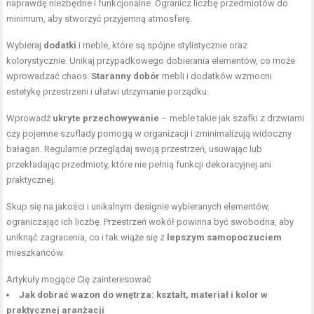
naprawdę niezbędne i funkcjonalne. Ogranicz liczbę przedmiotów do
minimum, aby stworzyć przyjemną atmosferę.
Wybieraj
dodatki
i meble, które są spójne stylistycznie oraz
kolorystycznie. Unikaj przypadkowego dobierania elementów, co może
wprowadzać chaos.
Staranny dobór
mebli i
dodatków wzmocni
estetykę przestrzeni i ułatwi
utrzymanie porządku.
Wprowadź
ukryte przechowywanie
– meble takie jak szafki z drzwiami
czy pojemne szuflady pomogą w organizacji i zminimalizują widoczny
bałagan. Regularnie przeglądaj swoją przestrzeń, usuwając lub
przekładając przedmioty, które nie pełnią funkcji dekoracyjnej ani
praktycznej.
Skup się na jakości i unikalnym designie wybieranych elementów,
ograniczając ich liczbę. Przestrzeń wokół powinna być swobodna, aby
uniknąć zagracenia, co i tak wiąże się z
lepszym samopoczuciem
mieszkańców.
Artykuły mogące Cię zainteresować
Jak dobrać wazon do wnętrza: kształt, materiał i kolor w
praktycznej aranżacji