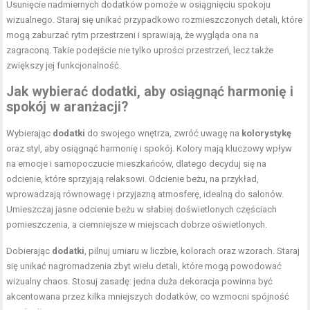
Usunięcie nadmiernych dodatków pomoże w osiągnięciu spokoju
wizualnego. Staraj się unikać przypadkowo rozmieszczonych detali, które
mogą zaburzać rytm przestrzeni i sprawiają, że wygląda ona na
zagraconą. Takie podejście nie tylko uprości przestrzeń, lecz także
zwiększy jej funkcjonalność.
Jak wybierać
dodatki
, aby osiągnąć harmonię i
spokój w aranżacji?
Wybierając
dodatki
do swojego wnętrza, zwróć uwagę na
kolorystykę
oraz styl, aby osiągnąć harmonię i spokój. Kolory mają kluczowy wpływ
na emocje i samopoczucie mieszkańców, dlatego decyduj się na
odcienie, które sprzyjają relaksowi. Odcienie beżu, na przykład,
wprowadzają równowagę i przyjazną atmosferę, idealną do salonów.
Umieszczaj jasne odcienie beżu w słabiej doświetlonych częściach
pomieszczenia, a ciemniejsze w miejscach dobrze oświetlonych.
Dobierając
dodatki
, pilnuj umiaru w liczbie, kolorach oraz wzorach. Staraj
się unikać nagromadzenia zbyt wielu detali, które mogą powodować
wizualny chaos. Stosuj zasadę: jedna duża
dekoracja powinna być
akcentowana przez kilka
mniejszych dodatków, co wzmocni spójność