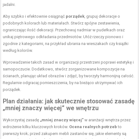
jadalni.
Aby szybko i efektownie osiągnąć
porządek
, grupuj dekoracje o
podobnych kolorach lub materiałach. Stwórz spójne zestawienia,
ograniczając ilość dekoracji. Przechowuj nadmiar w pudełkach oraz
unikaj piętrowego odkładania przedmiotów. Ułóż rzeczy pionowo i
zgodnie z kategoriami, na przykład ubrania na wieszakach czy książki
według kolorów.
Wprowadzenie takich zasad w organizacji przestrzeni poprawi estetykę i
samopoczucie. Dodatkowo, stwórz zorganizowane kompozycje na
ścianach, planując układ obrazów i zdjęć, by tworzyły harmonijną całość.
Regularnie odgracaj pomieszczenia, by na bieżąco utrzymywać ich
porządek.
Plan działania: jak skutecznie stosować zasadę
„mniej znaczy więcej” we wnętrzu
Wykorzystaj zasadę
„mniej znaczy więcej”
w aranżacji
wnętrza przez
wdrożenie kilku kluczowych kroków
.
Ocena realnych potrzeb
to
pierwszy krok; przed zakupem mebli zastanów się, jakie elementy są