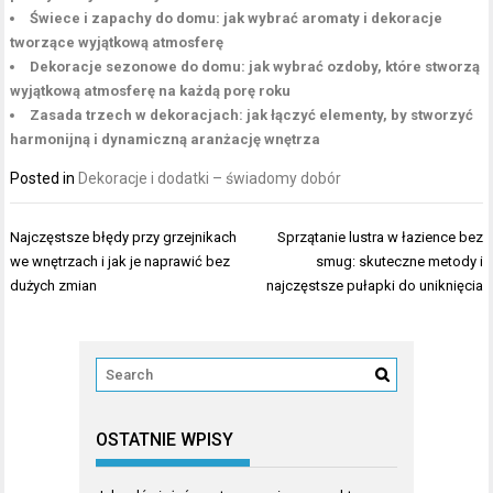
Świece i zapachy do domu: jak wybrać aromaty i dekoracje
tworzące wyjątkową atmosferę
Dekoracje sezonowe do domu: jak wybrać ozdoby, które stworzą
wyjątkową atmosferę na każdą porę roku
Zasada trzech w dekoracjach: jak łączyć elementy, by stworzyć
harmonijną i dynamiczną aranżację wnętrza
Posted in
Dekoracje i dodatki – świadomy dobór
Nawigacja
Najczęstsze błędy przy grzejnikach
Sprzątanie lustra w łazience bez
wpisu
we wnętrzach i jak je naprawić bez
smug: skuteczne metody i
dużych zmian
najczęstsze pułapki do uniknięcia
OSTATNIE WPISY