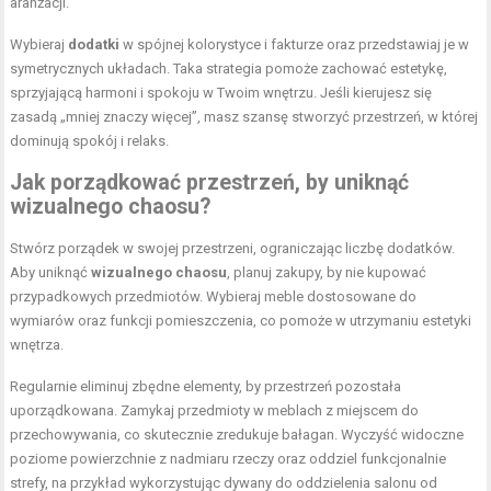
aranżacji.
Wybieraj
dodatki
w spójnej kolorystyce i fakturze oraz przedstawiaj je w
symetrycznych układach. Taka strategia pomoże zachować estetykę,
sprzyjającą harmoni i spokoju w Twoim wnętrzu. Jeśli kierujesz się
zasadą „mniej znaczy więcej”, masz szansę stworzyć przestrzeń, w której
dominują spokój i relaks.
Jak porządkować przestrzeń, by uniknąć
wizualnego chaosu?
Stwórz porządek w swojej przestrzeni, ograniczając liczbę dodatków.
Aby uniknąć
wizualnego chaosu
, planuj zakupy, by nie kupować
przypadkowych przedmiotów. Wybieraj meble dostosowane do
wymiarów oraz funkcji pomieszczenia, co pomoże w utrzymaniu estetyki
wnętrza.
Regularnie eliminuj zbędne elementy, by przestrzeń pozostała
uporządkowana. Zamykaj przedmioty w meblach z miejscem do
przechowywania, co skutecznie zredukuje bałagan. Wyczyść widoczne
poziome powierzchnie z nadmiaru rzeczy oraz oddziel funkcjonalnie
strefy, na przykład wykorzystując dywany do oddzielenia salonu od