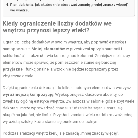
Plan działania: jak skutecznie stosować zasadę „mniej znaczy więcej”
we wnętrzu
Kiedy ograniczenie liczby dodatków we
wnętrzu przynosi lepszy efekt?
Ogranicz liczbę dodatków w swoim wnętrzu, aby poprawić estetykę i
samopoczucie.
Mniej elementów
w przestrzeni sprzyja harmonii i
schludności, a także ułatwia kontrolę nad kolorami. Zmniejszenie liczby
elementów może sprawić, że pomieszczenie stanie się bardziej
przyjazne
i funkcjonalne, a wzrok nie będzie rozpraszany przez
zbyteczne detale.
Dzięki ograniczeniu dekoracji do kilku ulubionych elementów stworzysz
wyraźniejszą kompozycję
. Wyeksponujesz kluczowe akcenty, co
zwiększy ogólną estetykę wnętrza. Zwłaszcza w salonie, gdzie zbyt wiele
dekoracji może wprowadzać chaos i złudzenie bałaganu, staraj się
skupić na jakości, nie ilości. Przykład: zamiast wielu ozdób rozważ jedną
wyrazistą sztukę, która stanie się punktem centralnym.
Podczas aranżacji wnętrz kieruj się zasadą „mniej znaczy więcej”.