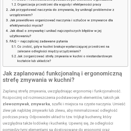
Organizacja przestrzeni dla wygody i efektywności pracy
Jak przygotować naczynia do zmywania, by uniknąć problemów z
urządzeniem?
Jak prawidłowo organizować naczynia i sztućce w zmywarce dla
efektywności mycia?
Jak dbać o zmywarkę i unikać najczęstszych błędów w jej
użytkowaniu?
FAQ – najczęściej zadawane pytania
Co zrobić, gdy w kuchni brakuje wystarczającej przestrzeni na
zalecane odległości między urządzeniami?
Jak zorganizować strefę zmywania w kuchni o niestandardowym
kształcie lub układzie?
Jak zaplanować funkcjonalną i ergonomiczną
strefę zmywania w kuchni?
Zaplanuj strefę zmywania, uwzględniając ergonomię i funkcjonalność.
Rozpocznij od rozmieszczenia podstawowych elementów, takich jak
zlewozmywak
,
zmywarka
, szafki i miejsca na czyste naczynia. Umieść
zlew jak najbliżej zmywarki lub zlewu, aby minimalizować odległość
podczas pracy. Odpowiedni układ to tzw. trójkąt kuchenny, który
uwzględnia także lodówkę i kuchenkę. Upewnij się, że odległości
pomiędzy tymi elementami są dostosowane do ergonomii oraz