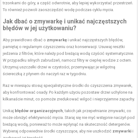
trzonkami do góry, a część odwrotnie, aby lepiej wykorzystać przestrzeń.
To również pozwoli zaoszczędzić wodę podczas cyklu mycia.
Jak dbać o zmywarkę i unikać najczęstszych
błędów
w jej użytkowaniu?
Aby prawidłowo dbać o
zmywarkę
i unikać najczęstszych błędów,
pamiętaj o regularnym czyszczeniu oraz konserwacji. Usuwaj resztki
jedzenia z filtrów, które należy pod bieżącą wodą czyścić systematycznie.
W przypadku silnych zabrudzeń, namocz filtry w ciepłej wodzie z octem.
Utrzymuj uszczelki drzwi w czystości, przemywając je wilgotną
ściereczką z płynem do naczyń raz w tygodniu.
Raz w miesiącu stosuj specjalistyczne środki do
czyszczenia zmywarek,
aby konfrontować osady
. Po każdym użyciu pozostaw drzwi uchylone na
kilkanaście minut, co pomoże zredukować wilgoć i nieprzyjemne zapachy.
Unikaj
błędów organizacyjnych
, takich jak przepełnianie zmywarki, co
może obniżyć efektywność mycia. Staraj się nie myć wstępnie naczyń pod
bieżącą wodą, ponieważ to może wpłynąć na skuteczność detergenów.
Wybieraj odpowiednie środki czyszczące, aby nie uszkodzić
zmywarki
i
zachować jej trwałość.