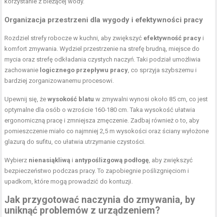
korzystanie z bieżącej wody.
Organizacja przestrzeni dla wygody i efektywności pracy
Rozdziel strefy robocze w
kuchni, aby zwiększyć
efektywność pracy
i
komfort zmywania. Wydziel przestrzenie na strefę brudną, miejsce do
mycia oraz strefę odkładania czystych naczyń. Taki podział umożliwia
zachowanie
logicznego przepływu pracy
, co sprzyja szybszemu i
bardziej zorganizowanemu procesowi.
Upewnij się, że
wysokość blatu
w zmywalni wynosi około 85 cm, co jest
optymalne dla osób o wzroście 160-180 cm. Taka wysokość ułatwia
ergonomiczną pracę i zmniejsza zmęczenie. Zadbaj również o to, aby
pomieszczenie miało co najmniej 2,5 m wysokości oraz ściany wyłożone
glazurą do sufitu, co ułatwia utrzymanie czystości.
Wybierz
nienasiąkliwą
i
antypoślizgową podłogę
, aby zwiększyć
bezpieczeństwo podczas pracy. To zapobiegnie poślizgnięciom i
upadkom, które mogą prowadzić do kontuzji.
Jak przygotować naczynia do zmywania, by
uniknąć problemów z urządzeniem?