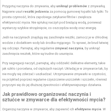
Przygotuj naczynia do zmywania, aby
uniknąć problemów
z zmywarką.
Najpierw usuń
resztki jedzenia
za pomocą gumowej łopatki lub łyżki. To
prosta czynność, która zapobiega zatykanie filtrów i zwiększa
efektywność mycia. Nie spłukuj naczyń pod bieżącą wodą, ponieważ
wystarczy szybkie strząśnięcie, co oszczędza wodę oraz energię.
Jeśli na naczyniach znajdują się zaschnięte resztki, zamocz je w chłodnej
wodzie z dodatkiem sody lub środka myjącego. To sprawi, że brud łatwiej
się odczepi. Pamiętaj, aby regularnie
zmywać naczynia
, by uniknąć
zaschnięcia resztek, które są trudne do usunięcia.
Przy segregacji naczyń, pamiętaj, aby oddzielić delikatne elementy, takie
jak szkło i porcelana, od cięższych naczyń. Układaj je w zmywarce tak, by
nie mogły się zderzać i uszkadzać. Utrzymywanie zmywarki w czystości,
na przykład poprzez regularne czyszczenie uszczelek i szczelin, również
przyczyni się do jej dłuższej żywotności i efektywniejszego działania.
Jak prawidłowo organizować naczynia i
sztućce w zmywarce dla efektywności mycia?
Organizuj naczynia w zmywarce, aby zapewnić ich
efektywne mycie
. W