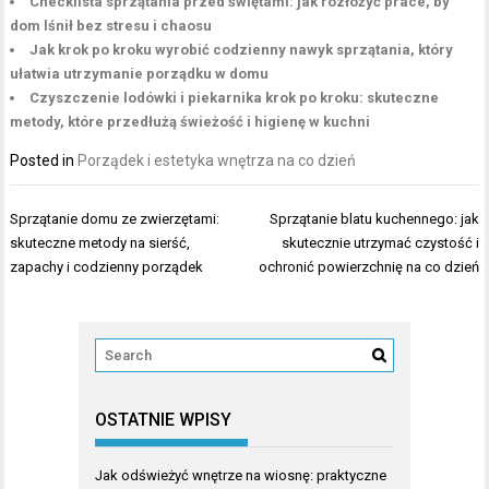
Checklista sprzątania przed świętami: jak rozłożyć prace, by
dom lśnił bez stresu i chaosu
Jak krok po kroku wyrobić codzienny nawyk sprzątania, który
ułatwia utrzymanie porządku w domu
Czyszczenie lodówki i piekarnika krok po kroku: skuteczne
metody, które przedłużą świeżość i higienę w kuchni
Posted in
Porządek i estetyka wnętrza na co dzień
Nawigacja
Sprzątanie domu ze zwierzętami:
Sprzątanie blatu kuchennego: jak
wpisu
skuteczne metody na sierść,
skutecznie utrzymać czystość i
zapachy i codzienny porządek
ochronić powierzchnię na co dzień
OSTATNIE WPISY
Jak odświeżyć wnętrze na wiosnę: praktyczne