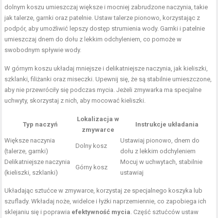
dolnym koszu umieszczaj większe i mocniej zabrudzone naczynia, takie
jak talerze, garnki oraz patelnie. Ustaw talerze pionowo, korzystając z
podpór, aby umożliwić lepszy dostęp strumienia wody. Garnki i patelnie
umieszczaj dnem do dołu z lekkim odchyleniem, co pomoże w
swobodnym spływie wody.
W górnym koszu układaj mniejsze i delikatniejsze naczynia, jak kieliszki,
szklanki, filiżanki oraz miseczki. Upewnij się, że są stabilnie umieszczone,
aby nie przewróciły się podczas mycia. Jeżeli zmywarka ma specjalne
uchwyty, skorzystaj z nich, aby mocować kieliszki.
Lokalizacja w
Typ naczyń
Instrukcje układania
zmywarce
Większe naczynia
Ustawiaj pionowo, dnem do
Dolny kosz
(talerze, garnki)
dołu z lekkim odchyleniem
Delikatniejsze naczynia
Mocuj w uchwytach, stabilnie
Górny kosz
(kieliszki, szklanki)
ustawiaj
Układając sztućce w zmywarce, korzystaj ze specjalnego koszyka lub
szuflady. Wkładaj noże, widelce i łyżki naprzemiennie, co zapobiega ich
sklejaniu się i poprawia
efektywność mycia
. Część sztućców ustaw