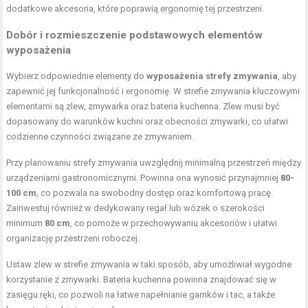
dodatkowe akcesoria, które poprawią ergonomię tej przestrzeni.
Dobór i rozmieszczenie podstawowych elementów
wyposażenia
Wybierz odpowiednie elementy do
wyposażenia strefy zmywania
, aby
zapewnić jej funkcjonalność i ergonomię. W strefie zmywania kluczowymi
elementami są zlew, zmywarka oraz bateria kuchenna. Zlew musi być
dopasowany do warunków kuchni oraz obecności zmywarki, co ułatwi
codzienne czynności związane ze zmywaniem.
Przy planowaniu strefy zmywania uwzględnij minimalną przestrzeń między
urządzeniami gastronomicznymi. Powinna ona wynosić przynajmniej
80-
100 cm
, co pozwala na swobodny dostęp oraz komfortową pracę.
Zainwestuj również w dedykowany regał lub wózek o szerokości
minimum
80 cm
, co pomoże w przechowywaniu akcesoriów i ułatwi
organizację przestrzeni roboczej.
Ustaw zlew w strefie zmywania w taki sposób, aby umożliwiał wygodne
korzystanie z zmywarki. Bateria kuchenna powinna znajdować się w
zasięgu ręki, co pozwoli na łatwe napełnianie garnków i tac, a także