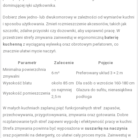
dominującej ręki użytkownika.
Dobierz zlew jedno- lub dwukomorowy w zależności od wymiarów kuchni
i
sposobu użytkowania
. Zmień rozmieszczenie akcesoriów, takich jak
szczotki, zdalne przyciski czy dozowniki, aby usprawnić pracę. W
przestrzeni strefy zmywania zainwestuj w ergonomiczną
baterię
kuchenną
z wyciąganą wylewką oraz obrotowym perlatorem, co
znacznie ułatwi mycie naczyń.
Parametr
Zalecenie
Pojęcie
Minimalna powierzchnia
6 m²
Preferowany układ 3 × 2 m
zmywalni
Wysokość blatu
około 85 cm
Dla osób o wzroście 160-180 cm
co najmniej
Glazura do sufitu, nienasiąkliwa
Wysokość pomieszczenia
2,5 m
podłoga
W małych kuchniach zaplanuj pięć funkcjonalnych stref: zapasów,
przechowywania, przygotowywania, zmywania oraz gotowania. Dobre
rozplanowanie tych stref zapewni wygodę i efektywność pracy w kuchni.
Strefa zmywania powinna być wyposażona w
suszarkę na naczynia
oraz pojemniki na detergenty, co ułatwi cały proces mycia. Zainwestuj w