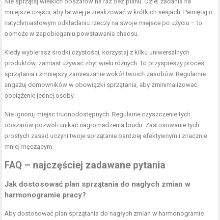
Nie sprzątaj wielkich obszarów na raz bez planu. Dziel zadania na
mniejsze części, aby łatwiej je zrealizować w krótkich sesjach. Pamiętaj o
natychmiastowym odkładaniu rzeczy na swoje miejsce po użyciu – to
pomoże w zapobieganiu powstawania chaosu.
Kiedy wybierasz środki czystości, korzystaj z kilku uniwersalnych
produktów, zamiast używać zbyt wielu różnych. To przyspieszy proces
sprzątania i zmniejszy zamieszanie wokół twoich zasobów. Regularnie
angażuj domowników w obowiązki sprzątania, aby zminimalizować
obciążenie jednej osoby.
Nie ignoruj miejsc trudnodostępnych. Regularne czyszczenie tych
obszarów pozwoli unikać nagromadzenia brudu. Zastosowanie tych
prostych zasad uczyni twoje
sprzątanie bardziej efektywnym i znacznie
mniej męczącym
.
FAQ – najczęściej zadawane pytania
Jak dostosować
plan sprzątania
do nagłych zmian w
harmonogramie pracy?
Aby dostosować plan sprzątania do nagłych zmian w harmonogramie