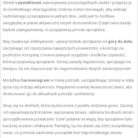
Określ
częstotliwość
wykonywania poszczególnych zadań i przypisz je
do konkretnego dnia tygodnia. Dobrze rozłóż obowiązki, aby uniknąć
nadmiernego przeciążenia w jednym dniu. Jeśli jest to możliwe,
uwzględnij w planie aktywności innych domowników. Dzięki temu każdy
będzie zaangażowany, co przyspieszy proces sprzątania.
Aby zwiększyć efektywność, używaj technik sprzątania od
góry do dołu
,
zaczynając od czyszczenia najwyższych powierzchni, a kończąc na
podłodze. Korzystaj z nowoczesnych urządzeń i środków czystości,
które przyspieszą sprzątanie. Stosuj zasady regularności, sprzątając na
bieżąco, by nie dopuszczać do nagromadzenia dużych zanieczyszczeń.
Modyfikuj
harmonogram
w miarę potrzeb, uwzględniając zmiany w stylu
życia czy rodzaju aktywności. Regularnie oceniaj skuteczność planu, aby
dostosować go do aktualnych potrzeb i preferencji.
Skup się na strefach, które są kluczowe z punktu widzenia gości. Zacznij
od najważniejszych kroków: wyrzucenia śmieci, zebrania brudnych ubrań i
uporządkowania przestrzeni. Dziel zadania na etapy, aby sprzątanie było
bardziej znośne i efektywne. Pamiętaj, by nie starać się robić wszystkiego
naraz, co pomoże zachować porządek bez niepotrzebnego stresu.