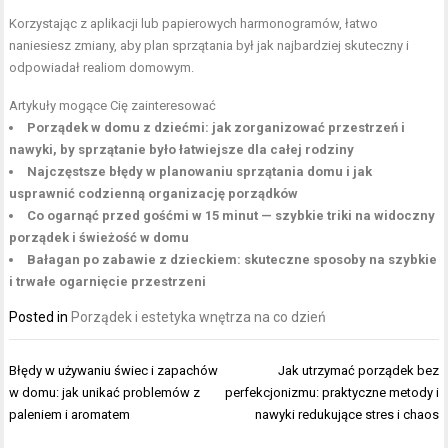
Korzystając z aplikacji lub papierowych harmonogramów, łatwo
naniesiesz zmiany, aby plan sprzątania był jak najbardziej skuteczny i
odpowiadał realiom domowym.
Artykuły mogące Cię zainteresować
Porządek w domu z dziećmi: jak zorganizować przestrzeń i
nawyki, by sprzątanie było łatwiejsze dla całej rodziny
Najczęstsze błędy w planowaniu sprzątania domu i jak
usprawnić codzienną organizację porządków
Co ogarnąć przed gośćmi w 15 minut — szybkie triki na widoczny
porządek i świeżość w domu
Bałagan po zabawie z dzieckiem: skuteczne sposoby na szybkie
i trwałe ogarnięcie przestrzeni
Posted in
Porządek i estetyka wnętrza na co dzień
Nawigacja
Błędy w używaniu świec i zapachów
Jak utrzymać porządek bez
wpisu
w domu: jak unikać problemów z
perfekcjonizmu: praktyczne metody i
paleniem i aromatem
nawyki redukujące stres i chaos