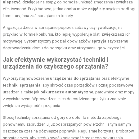
ulepszyć
, dzieląc je na etapy, co pomoże uniknąć zmęczenia i zwiększa
efektywność. Przykładowo, jedna osoba może
zająć się
myciem podłogi
i armatury, inna zaś sprzątaniem toalety.
Angażując dzieci w sprzątanie poprzez zabawy czy rywalizacje, na
przykład w formie konkursu, kto lepiej wypoleruje blat,
zwiększasz
ich
motywację. Systematyczny podział obowiązków
sprzyja
szybszemu
doprowadzeniu domu do porządku oraz utrzymaniu go w czystości.
Jak efektywnie wykorzystać techniki i
urządzenia do szybszego sprzątania?
Wykorzystaj nowoczesne
urządzenia do sprzątania
oraz efektywne
techniki sprzątania
, aby skrócić czas porządków. Poznaj podstawowe
urządzenia, takie jak
odkurzacze automatyczne
, parownice oraz mopy
z wyciskaczem. Wprowadzenie ich do codziennego użytku znacznie
zwiększa wydajność sprzątania.
Stosuj technikę sprzątania od góry do dołu. Ta metoda zapobiega
ponownemu zabrudzeniu już posprzątanych powierzchni, a tym samym
oszczędza czas na późniejsze poprawki. Regularnie korzystaj z robotów
sprzątających, aby zredukować konieczność ręcznego odkurzania.