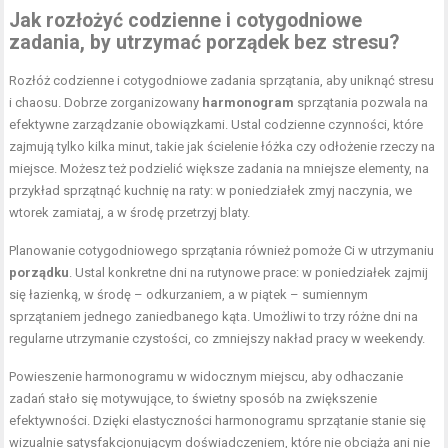
Jak rozłożyć codzienne i cotygodniowe
zadania, by utrzymać porządek bez stresu?
Rozłóż codzienne i cotygodniowe zadania sprzątania, aby uniknąć stresu
i chaosu. Dobrze zorganizowany
harmonogram
sprzątania pozwala na
efektywne zarządzanie obowiązkami. Ustal codzienne czynności, które
zajmują tylko kilka minut, takie jak ścielenie łóżka czy odłożenie rzeczy na
miejsce. Możesz też podzielić większe zadania na mniejsze elementy, na
przykład sprzątnąć kuchnię na raty: w poniedziałek zmyj naczynia, we
wtorek zamiataj, a w środę przetrzyj blaty.
Planowanie cotygodniowego sprzątania również pomoże Ci w utrzymaniu
porządku
. Ustal konkretne dni na rutynowe prace: w poniedziałek zajmij
się łazienką, w środę – odkurzaniem, a w piątek – sumiennym
sprzątaniem jednego zaniedbanego kąta. Umożliwi to trzy różne dni na
regularne utrzymanie czystości, co zmniejszy nakład pracy w weekendy.
Powieszenie harmonogramu w widocznym miejscu, aby odhaczanie
zadań stało się motywujące, to świetny sposób na zwiększenie
efektywności. Dzięki elastyczności harmonogramu sprzątanie stanie się
wizualnie satysfakcjonującym doświadczeniem, które nie obciąża ani nie