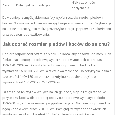
Niska zdolność
Akryl
Potencjalnie uczulający
oddychania
Dokładnie przemyśl, jakie materiały wybierzesz dla swoich pledów i
koców. Stawiaj na te, które wspierają Twoje zdrowie i komfort. Wybierając
naturalne materiały, minimalizujesz ryzyko alergii i poprawiasz jakość snu
oraz codziennego użytkowania.
Jak dobrać rozmiar pledów i koców do salonu?
Dobierz odpowiedni
rozmiar
pledu lub koca, aby pasował do mebli i ich
funkcji. Na kanapę 2-osobową wybierz koc o wymiarach około 130–
150×170–200 cm. Dla sofy 3-osobowej odpowiedni będzie koc o
wymiarach 150×180–220 cm, a także dwa mniejsze. Do przykrycia łóżka o
szerokości 140–180 cm zmierz narzuty lub koce dekoracyjne o
wymiarach od 150×200 do 240×220 cm.
Gramatura
tekstyliów wpływa na ich grubość, ciepło i mięsistość. W
przypadku koców dla dorosłej osoby standardowe wymiary to około
150×200 cm, które zapewniają wygodne okrycie. Dla dzieci odpowiednie
będą koce o wymiarach 75×100 cm. Pamiętaj, że wybór odpowiednich
wymiarów zwiększa komfort i funkcjonalność oraz estetykę w