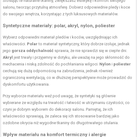
Stosując te naturalne tkaniny, zwiększasz estetykę i komfort swojego
salonu, tworząc przytulną atmosferę. Dobierz odpowiednie pledy i koce
do swojego wnętrza, korzystając z tych luksusowych materiałów.
Syntetyczne materiały: polar, akryl, nylon, poliester
Wybierz odpowiedni materiał pledów i koców, uwzględniając ich
właściwości.
Polar
to materiał syntetyczny, który dobrze izoluje, jednak
jego
gorsza oddychalność
sprawia, że nie sprawdzi się w ciepłe dni.
Akryl
jest trwały i przyjemny w dotyku, ale uważaj na jego skłonność do
mechacenia i niską zdolność do pochłaniania wilgoci.
Nylon
i
poliester
cechują się dużą odpornością na zabrudzenia, jednak również
ograniczoną wentylacją, co w dłuższej perspektywie może prowadzić do
dyskomfortu użytkowania.
Przy wyborze materiału weź pod uwagę, że syntetyki są głównie
wybierane ze względu na trwałość i łatwość w utrzymaniu czystości, co
czyni je dobrym wyborem do dekoracji salonu. Pamiętaj, że ich
właściwości sprawiają, że zaleca się ich stosowanie bardziej jako
ozdobne okrycia niż wygodne tkaniny do długotrwałego otulania.
Wpływ materiału na komfort termiczny i alergie