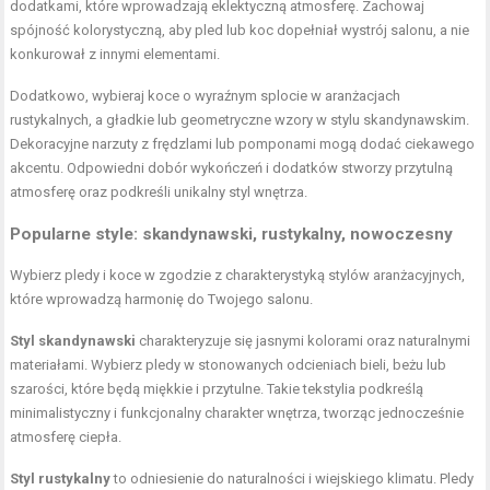
dodatkami, które wprowadzają eklektyczną atmosferę. Zachowaj
spójność kolorystyczną, aby pled lub koc dopełniał wystrój salonu, a nie
konkurował z innymi elementami.
Dodatkowo, wybieraj koce o wyraźnym splocie w aranżacjach
rustykalnych, a gładkie lub geometryczne wzory w stylu skandynawskim.
Dekoracyjne
narzuty z frędzlami lub pomponami mogą
dodać ciekawego
akcentu. Odpowiedni dobór wykończeń i dodatków stworzy przytulną
atmosferę oraz podkreśli unikalny styl wnętrza.
Popularne style: skandynawski, rustykalny, nowoczesny
Wybierz pledy i koce w zgodzie z charakterystyką stylów aranżacyjnych,
które wprowadzą harmonię do Twojego salonu.
Styl skandynawski
charakteryzuje się jasnymi kolorami oraz naturalnymi
materiałami. Wybierz pledy w stonowanych odcieniach bieli, beżu lub
szarości, które będą miękkie i przytulne. Takie tekstylia podkreślą
minimalistyczny i funkcjonalny charakter wnętrza, tworząc jednocześnie
atmosferę ciepła.
Styl rustykalny
to odniesienie do naturalności i wiejskiego klimatu. Pledy