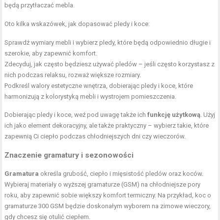
będą przytłaczać mebla.
Oto kilka wskazówek, jak dopasować pledy i koce:
Sprawdź wymiary mebli i wybierz pledy, które będą odpowiednio długie i
szerokie, aby zapewnić komfort.
Zdecyduj, jak często będziesz używać pledów – jeśli często korzystasz z
nich podczas relaksu, rozważ większe rozmiary.
Podkreśl walory estetyczne wnętrza, dobierając pledy i koce, które
harmonizują z kolorystyką mebli i wystrojem pomieszczenia.
Dobierając pledy i koce, weź pod uwagę także ich
funkcję użytkową
. Użyj
ich jako element dekoracyjny, ale także praktyczny – wybierz takie, które
zapewnią Ci ciepło podczas chłodniejszych dni czy wieczorów.
Znaczenie gramatury i sezonowości
Gramatura
określa grubość, ciepło i mięsistość pledów oraz koców.
Wybieraj materiały o wyższej gramaturze (GSM) na chłodniejsze pory
roku, aby zapewnić sobie większy komfort termiczny. Na przykład, koc o
gramaturze 300 GSM będzie doskonałym wyborem na zimowe wieczory,
gdy chcesz się otulić ciepłem.