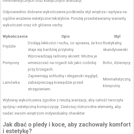
minimalistycznych oraz klasycznych aranżacji.
Odpowiednio dobrane wykończenie podkreśla styl wnętrza i wpływa na
ogólne wrażenie estetyczne tekstyliów. Poniżej przedstawiamy warianty
wykończeń oraz ich główne cechy:
Wykończenie
Opis
Styl
Dodają lekkości i ruchu, co sprawia, że koc
Rustykalny,
Frędzle
staje się bardziej przytulny.
skandynawski
Wprowadzają radosny akcent. Można je
Pompony
umieszczać na rogach lub jako ozdobę
Boho, dziecięcy
przy brzegach.
Zapewniają schludny i elegancki wygląd,
Minimalistyczny,
Lamówka
zabezpieczają krawędzie przed
klasyczny
strzępieniem.
Wybieraj wykończenia zgodne z resztą aranżacji, aby całość tworzyła
spójną i estetyczną kompozycję. Zastosuj różnorodne elementy, aby
nadać swoim wnętrzom indywidualny charakter.
Jak dbać o pledy i koce, aby zachowały komfort
i estetykę?