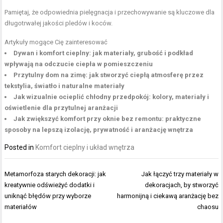
Pamiętaj, że odpowiednia pielęgnacja i przechowywanie są kluczowe dla
długotrwałej jakości pledów i koców.
Artykuły mogące Cię zainteresować
Dywan i komfort cieplny: jak materiały, grubość i podkład
wpływają na odczucie ciepła w pomieszczeniu
Przytulny dom na zimę: jak stworzyć ciepłą atmosferę przez
tekstylia, światło i naturalne materiały
Jak wizualnie ocieplić chłodny przedpokój: kolory, materiały i
oświetlenie dla przytulnej aranżacji
Jak zwiększyć komfort przy oknie bez remontu: praktyczne
sposoby na lepszą izolację, prywatność i aranżację wnętrza
Posted in
Komfort cieplny i układ wnętrza
Nawigacja
Metamorfoza starych dekoracji: jak
Jak łączyć trzy materiały w
wpisu
kreatywnie odświeżyć dodatki i
dekoracjach, by stworzyć
uniknąć błędów przy wyborze
harmonijną i ciekawą aranżację bez
materiałów
chaosu