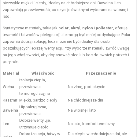
niezwykle miękki i ciepły, idealny na chłodniejsze dni. Bawełna i len
zapewniają przewiewność, co czyni je świetnymi wyborami na wiosnę i
lato.
Syntetyczne materiały, takie jak
polar
,
akryl
,
nylon
i
poliester
, oferują
trwałość i łatwość w pielęgnacji, ale mogą być mniej oddychające. Polar
zapewnia dobrą izolację, lecz może nie być idealny dla osób
poszukujących lepszej wentylacji. Przy wyborze materiału zwróć uwagę
na jego właściwości, aby dopasować pled lub koc do swoich potrzeb i
pory roku.
Materiał
Właściwości
Przeznaczenie
Izolacja ciepła,
Wełna
przewiewna,
Na zimę, pod okrycie
termoregulacyjna
Kaszmir
Miękki, bardzo ciepły
Na chłodniejsze dni
Hipoalergiczna,
Bawełna
Na wiosnę i lato
przewiewna
Dobrze wentyluje,
Len
Na lato, komfort termiczny
utrzymuje ciepło
Dobra izolacja, łatwy w
Dla ciepła w chłodniejsze dni, ale