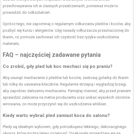
przechowywania ich w ciasnych przestrzeniach, ponieważ może to
prowadzić do odkształceń.
Oprócz tego, nie zapominaj o regularnym odkurzaniu pledów i koców, aby
pozbyć się kurzu i alergenów. Użyj nasady odkurzacza przeznaczonej do
tkanin, co pomoże zachować ich czystość bez ryzyka uszkodzenia
materiału.
FAQ – najczęściej zadawane pytania
Co zrobić, gdy pled lub koc mechaci się po praniu?
Aby usunąć mechacenie z pledów lub koców, zastosuj golarkę do tkanin
lub rolkę do usuwania kłaczków. Regularnie strzepuj i wygładzaj brzegi,
aby zapobiec dalszemu mechaceniu. Pamiętaj również, aby przed praniem
sprawdzić zalecenia na metce producenta oraz unikać wysokich obrotów
wirowania, co może przyczynić się do uszkodzenia włókien.
Kiedy warto wybrać pled zamiast koca do salonu?
Pledy są idealnym wyborem, gdy potrzebujesz lekkiego, dekoracyjnego
okrycia, które można łatwo przenosić. Doskonale sprawdzają się na