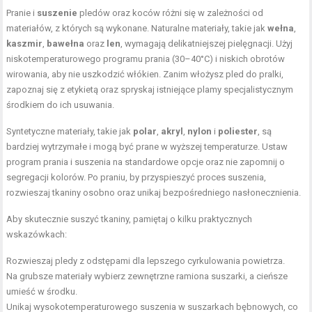
Pranie i
suszenie
pledów oraz koców różni się w zależności od
materiałów, z których są wykonane. Naturalne materiały, takie jak
wełna
,
kaszmir
,
bawełna
oraz
len
, wymagają delikatniejszej pielęgnacji. Użyj
niskotemperaturowego programu prania (30–40°C) i niskich obrotów
wirowania, aby nie uszkodzić włókien. Zanim włożysz pled do pralki,
zapoznaj się z etykietą oraz spryskaj istniejące plamy specjalistycznym
środkiem do ich usuwania.
Syntetyczne materiały, takie jak
polar
,
akryl
,
nylon
i
poliester
, są
bardziej wytrzymałe i mogą być prane w wyższej temperaturze. Ustaw
program prania i suszenia na standardowe opcje oraz nie zapomnij o
segregacji kolorów. Po praniu, by przyspieszyć proces suszenia,
rozwieszaj tkaniny osobno oraz unikaj bezpośredniego nasłonecznienia.
Aby skutecznie suszyć tkaniny, pamiętaj o kilku praktycznych
wskazówkach:
Rozwieszaj pledy z odstępami dla lepszego cyrkulowania powietrza.
Na
grubsze materiały wybierz zewnętrzne ramiona suszarki
, a cieńsze
umieść w środku.
Unikaj wysokotemperaturowego suszenia w suszarkach bębnowych, co