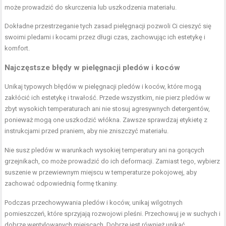
może prowadzić do skurczenia lub uszkodzenia materiału.
Dokładne przestrzeganie tych zasad pielęgnacji pozwoli Ci cieszyć się
swoimi pledami i kocami przez długi czas, zachowując ich estetykę i
komfort.
Najczęstsze błędy w pielęgnacji pledów i koców
Unikaj typowych błędów w pielęgnacji pledów i koców, które mogą
zakłócić ich estetykę i trwałość. Przede wszystkim, nie pierz pledów w
zbyt wysokich temperaturach ani nie stosuj agresywnych detergentów,
ponieważ mogą one uszkodzić włókna. Zawsze sprawdzaj etykietę z
instrukcjami przed praniem, aby nie zniszczyć materiału.
Nie susz pledów w warunkach wysokiej temperatury ani na gorących
grzejnikach, co może prowadzić do ich deformacji. Zamiast tego, wybierz
suszenie w przewiewnym miejscu w temperaturze pokojowej, aby
zachować odpowiednią formę tkaniny.
Podczas przechowywania pledów i koców, unikaj wilgotnych
pomieszczeń, które sprzyjają rozwojowi pleśni. Przechowuj je w suchych i
dobrze wentylowanych miejscach. Dobrze jest również unikać