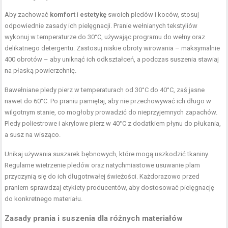
Aby zachować
komfort
i
estetykę
swoich pledów i koców, stosuj
odpowiednie zasady ich pielęgnacji. Pranie wełnianych
tekstyliów
wykonuj w temperaturze do 30°C, używając programu
do wełny oraz
delikatnego detergentu. Zastosuj niskie obroty wirowania – maksymalnie
400 obrotów – aby uniknąć ich odkształceń, a podczas suszenia stawiaj
na płaską powierzchnię.
Bawełniane pledy pierz w temperaturach od 30°C do 40°C, zaś jasne
nawet do 60°C. Po praniu pamiętaj, aby nie
przechowywać ich długo w
wilgotnym stanie
, co mogłoby prowadzić do nieprzyjemnych zapachów.
Pledy poliestrowe i akrylowe pierz w 40°C z dodatkiem płynu do płukania,
a susz na wisząco.
Unikaj używania suszarek bębnowych, które mogą uszkodzić tkaniny.
Regularne wietrzenie pledów oraz natychmiastowe usuwanie plam
przyczynią się do ich długotrwałej świeżości. Każdorazowo przed
praniem sprawdzaj etykiety producentów, aby dostosować pielęgnację
do konkretnego materiału.
Zasady prania i suszenia dla różnych materiałów