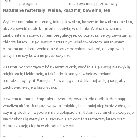
Polar
pielęgnacji
może być mniej przewiewny
Naturalne materiały: wełna, kaszmir, bawełna, len
Wybierz naturalne materiały, takie jak
wełna
,
kaszmir
,
bawełna
oraz
len
,
aby zapewnić sobie komfort i estetykę w salonie. Wełna owcza ma
znakomite właściwości termoregulacyjne, co oznacza, że ogrzewa zimą i
chłodzi latem. Dzięki swoim naturalnym właściwościom jest również
odporna na zabrudzenia oraz dobrze pochłania wilgoć, co zapewnia
przyjemne użytkowanie przez cały rok.
Kaszmir, pochodzący z kóz kaszmirskich, wyróżnia się swoją niezwykłą
miękkością i lekkością, a także doskonałymi właściwościami
termoizolacyjnymi. Pamiętaj, że wymaga on delikatnej pielęgnacji, aby
zachować swoje właściwości.
Bawełna to materiał hipoalergiczny, odpowiedni dla osób, które mają
wrażliwą skórę. Jest przewiewna i miękka, lecz mniej ciepła niż wełna, co
czyni ją idealnym wyborem na cieplejsze dni. Natomiast len charakteryzuje
się doskonałą wentylacją, zapewniając komfort termiczny latem oraz
dobrą izolację ciepła w chłodniejsze dni.