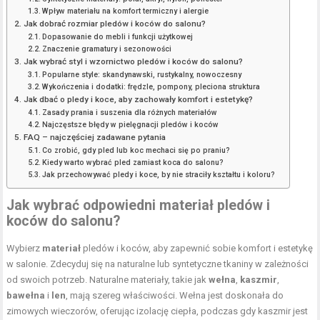
Wpływ materiału na komfort termiczny i alergie
Jak dobrać rozmiar pledów i koców do salonu?
Dopasowanie do mebli i funkcji użytkowej
Znaczenie gramatury i sezonowości
Jak wybrać styl i wzornictwo pledów i koców do salonu?
Popularne style: skandynawski, rustykalny, nowoczesny
Wykończenia i dodatki: frędzle, pompony, pleciona struktura
Jak dbać o pledy i koce, aby zachowały komfort i estetykę?
Zasady prania i suszenia dla różnych materiałów
Najczęstsze błędy w pielęgnacji pledów i koców
FAQ – najczęściej zadawane pytania
Co zrobić, gdy pled lub koc mechaci się po praniu?
Kiedy warto wybrać pled zamiast koca do salonu?
Jak przechowywać pledy i koce, by nie straciły kształtu i koloru?
Jak wybrać odpowiedni materiał pledów i
koców do salonu?
Wybierz
materiał
pledów i koców, aby zapewnić sobie
komfort i estetykę
w salonie. Zdecyduj się na naturalne lub syntetyczne tkaniny w zależności
od swoich potrzeb. Naturalne materiały, takie jak
wełna
,
kaszmir
,
bawełna
i
len
, mają szereg właściwości. Wełna jest doskonała do
zimowych wieczorów, oferując izolację ciepła, podczas gdy kaszmir jest