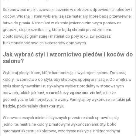
Sezonowość ma kluczowe znaczenie w doborze odpowiednich pledów i
koców. Wiosną i latem wybieraj lżejsze materiały, które będą przewiewne i
łatwe do prania. Natomiast w okresie jesienno-zimowym postaw na
grubsze, cieplejsze tkaniny, które będą chronić przed zimnem.
Dostosowując
gramaturę i materiał do pory roku
, zwiększasz
funkcjonalność swoich akcesoriów domowych.
Jak wybrać styl i wzornictwo pledów i koców do
salonu?
Wybieraj pledy i koce, które harmonizują z wystrojem salonu. Dostosuj
kolory i wzornictwo do stylu, aby stworzyć spójną aranżację. Do wnętrz w
stylu skandynawskim i rustykalnym wybierz produkty w stonowanych
barwach, takich jak
beż
,
szarość
czy
zgaszona zieleń
, a także
geometryczne lub florystyczne wzory. Pamiętaj, by wykończenia, takie jak
frędzle, podkreślały charakter stylu.
W nowoczesnych minimalistycznych przestrzeniach sprawdzą się
jednolite, neutralne kolory z matowymi wykończeniami. Styl boho
natomiast akceptuje kolorowe, wzorzyste nakrycia z różnorodnymi