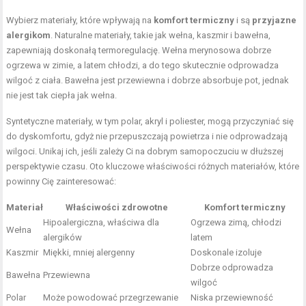
Wybierz materiały, które wpływają na
komfort termiczny
i są
przyjazne
alergikom
. Naturalne materiały, takie jak wełna, kaszmir i bawełna,
zapewniają doskonałą termoregulację. Wełna merynosowa dobrze
ogrzewa w zimie, a latem chłodzi, a do tego skutecznie odprowadza
wilgoć z ciała. Bawełna jest przewiewna i dobrze absorbuje pot, jednak
nie jest tak ciepła jak wełna.
Syntetyczne materiały, w tym polar, akryl i poliester, mogą przyczyniać się
do dyskomfortu, gdyż nie przepuszczają powietrza i nie odprowadzają
wilgoci. Unikaj ich, jeśli zależy Ci na dobrym samopoczuciu w dłuższej
perspektywie czasu. Oto kluczowe właściwości różnych materiałów, które
powinny Cię zainteresować:
Materiał
Właściwości zdrowotne
Komfort termiczny
Hipoalergiczna, właściwa dla
Ogrzewa zimą, chłodzi
Wełna
alergików
latem
Kaszmir
Miękki, mniej alergenny
Doskonale izoluje
Dobrze odprowadza
Bawełna
Przewiewna
wilgoć
Polar
Może powodować przegrzewanie
Niska przewiewność