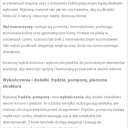
w odcieniach brązów oraz z motywami folklorystycznymi będą idealnym
wyborem. Wybieraj materiał taki jak len czy bawełna, aby podkreślić
bliskość z naturą i stworzyć ciepły, domowy klimat.
Styl nowoczesny
cechuje się prostotą i minimalizmem, preferując
stonowane kolory oraz geometryczne formy. Postaw na pledy w
odcieniach czerni, szarości lub bieli z minimalistycznym wzornictwem.
Taki wybór podkreśli elegancję wnętrza oraz doda mu nowoczesnego
charakteru.
Dostosuj wybór kolorów i wykończeń pledów do pozostałych elementów
aranżacji, aby stworzyć spójną i harmonijną przestrzeń w swoim salonie.
Wykończenia i dodatki: frędzle, pompony, pleciona
struktura
Wybieraj
frędzle
,
pompony
i inne
wykończenia
, aby dodać charakteru
swoim kocom i pledom. Te ozdoby nie tylko wzbogacają estetykę, ale
również chronią krawędzie przed strzępieniem. Frędzle i pompony nadają
miękkości i uroku, idealnie wpisując się w styl rustykalny lub
skandynawski. Z kolei lamówki dodają elegancji i pasują do