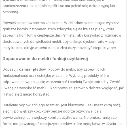
pomieszczeniu, szczególnie jeśli koc ma pełnić rolę dekoracyjną lub
ochronną.
Również sezonowość ma znaczenie. W chłodniejsze miesiące wybierz
grubsze kocyki, natomiast latem zdecyduj się na lżejsze pledy, które
zapewnią komfort w cieplejsze dni. Pamiętaj, aby korzystać z rozmiarów
dostosowanych do wielkości mebli, aby uniknąć dyskomfortu – zbyt
mały koc nie okryje w pełni ciała, a zbyt duży może być niepraktyczny.
Dopasowanie do mebli i funkcji użytkowej
Dopasuj
rozmiar pledów
i koców do mebli, aby zapewnić ich
funkcjonalność oraz estetykę w salonie. Wybieraj produkty, które
odpowiednio wpasują się w przestrzeń i spełnią Twoje potrzeby. Zwróć
uwagę na wysokość mebli – koc powinien zarówno dobrze wyglądać, jak
i łatwo się z niego korzystać.
Ustalenie odpowiedniego rozmiaru jest kluczowe. Jeśli masz dużą sofę,
sięgnij po większy koc, który będzie dobrze przykrywał całą
powierzchnię, co zwiększy komfort użytkowania. Natomiast mniejsze
fotele mogą wymagać mniejszych pledów, które będą łatwe w użyciu i nie