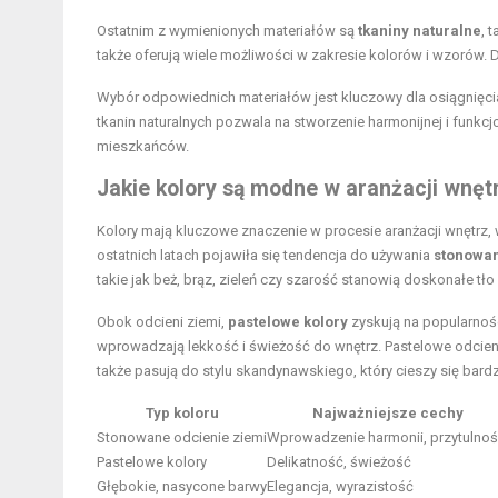
Ostatnim z wymienionych materiałów są
tkaniny naturalne
, 
także oferują wiele możliwości w zakresie kolorów i wzorów.
Wybór odpowiednich materiałów jest kluczowy dla osiągnięcia
tkanin naturalnych pozwala na stworzenie harmonijnej i funkcjo
mieszkańców.
Jakie kolory są modne w aranżacji wnęt
Kolory mają kluczowe znaczenie w procesie aranżacji wnętrz,
ostatnich latach pojawiła się tendencja do używania
stonowan
takie jak beż, brąz, zieleń czy szarość stanowią doskonałe tło 
Obok odcieni ziemi,
pastelowe kolory
zyskują na popularności.
wprowadzają lekkość i świeżość do wnętrz. Pastelowe odcieni
także pasują do stylu skandynawskiego, który cieszy się bar
Typ koloru
Najważniejsze cechy
Stonowane odcienie ziemi
Wprowadzenie harmonii, przytulnoś
Pastelowe kolory
Delikatność, świeżość
Głębokie, nasycone barwy
Elegancja, wyrazistość