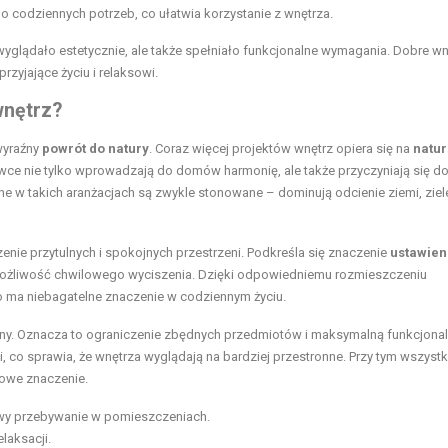
 codziennych potrzeb, co ułatwia korzystanie z wnętrza.
 wyglądało estetycznie, ale także spełniało funkcjonalne wymagania. Dobre wn
rzyjające życiu i relaksowi.
wnętrz?
wyraźny
powrót do natury
. Coraz więcej projektów wnętrz opiera się na
natur
rowce nie tylko wprowadzają do
domów
harmonię, ale także przyczyniają się d
w takich aranżacjach są zwykle stonowane – dominują odcienie ziemi, ziel
nie przytulnych i spokojnych przestrzeni. Podkreśla się znaczenie
ustawien
ć możliwość chwilowego wyciszenia. Dzięki odpowiedniemu rozmieszczeniu
co ma niebagatelne znaczenie w codziennym życiu.
larny. Oznacza to ograniczenie zbędnych przedmiotów i maksymalną funkcjona
i, co sprawia, że wnętrza wyglądają na bardziej przestronne. Przy tym wszystk
zowe znaczenie.
owy przebywanie w pomieszczeniach.
laksacji.