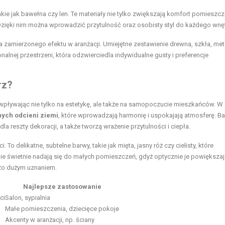
takie jak bawełna czy len. Te materiały nie tylko zwiększają komfort pomieszcz
 Dzięki nim można wprowadzić przytulność oraz osobisty styl do każdego wnęt
 zamierzonego efektu w aranżacji. Umiejętne zestawienie drewna, szkła, meta
nalnej przestrzeni, która odzwierciedla indywidualne gusty i preferencje
rz?
 wpływając nie tylko na estetykę, ale także na samopoczucie mieszkańców. W
ych odcieni ziemi
, które wprowadzają harmonię i uspokajają atmosferę. B
dla reszty dekoracji, a także tworzą wrażenie przytulności i ciepła.
 To delikatne, subtelne barwy, takie jak mięta, jasny róż czy cielisty, które
e świetnie nadają się do małych pomieszczeń, gdyż optycznie je powiększaj
dzo dużym uznaniem.
Najlepsze zastosowanie
ci
Salon
, sypialnia
Małe pomieszczenia, dziecięce pokoje
Akcenty w aranżacji, np. ściany