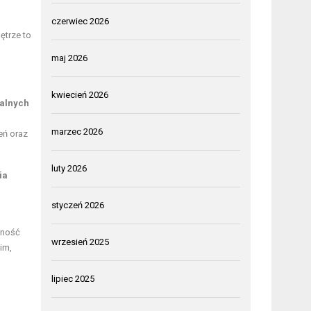
czerwiec 2026
ętrze to
maj 2026
kwiecień 2026
alnych
o
marzec 2026
eń oraz
luty 2026
ia
styczeń 2026
lność
wrzesień 2025
im,
lipiec 2025