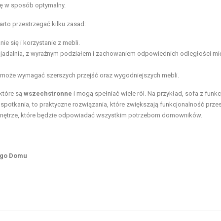
ję w sposób optymalny.
to przestrzegać kilku zasad:
e się i korzystanie z mebli.
 jadalnia, z wyraźnym podziałem i zachowaniem odpowiednich odległości m
 może wymagać szerszych przejść oraz wygodniejszych mebli.
które są
wszechstronne
i mogą spełniać wiele ról. Na przykład, sofa z funkc
spotkania, to praktyczne rozwiązania, które zwiększają funkcjonalność przes
 wnętrze, które będzie odpowiadać wszystkim potrzebom domowników.
jego Domu