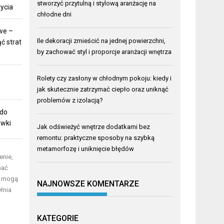
stworzyć przytulną i stylową aranżację na
ycia
chłodne dni
we –
Ile dekoracji zmieścić na jednej powierzchni,
ć strat
by zachować styl i proporcje aranżacji wnętrza
Rolety czy zasłony w chłodnym pokoju: kiedy i
jak skutecznie zatrzymać ciepło oraz uniknąć
problemów z izolacją?
 do
ówki
Jak odświeżyć wnętrze dodatkami bez
remontu: praktyczne sposoby na szybką
metamorfozę i uniknięcie błędów
enie,
nać
i mogą
NAJNOWSZE KOMENTARZE
łnia
KATEGORIE