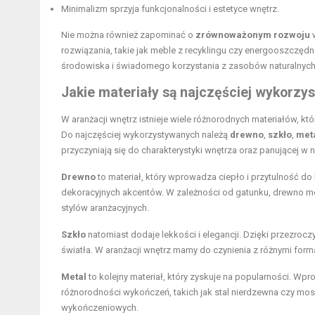
Minimalizm sprzyja funkcjonalności i estetyce wnętrz.
Nie można również zapominać o
zrównoważonym rozwoju
w
rozwiązania, takie jak meble z recyklingu czy energooszczędn
środowiska i świadomego korzystania z zasobów naturalnych
Jakie materiały są najczęściej wykorzy
W aranżacji wnętrz istnieje wiele różnorodnych materiałów, kt
Do najczęściej wykorzystywanych należą
drewno
,
szkło
,
met
przyczyniają się do charakterystyki wnętrza oraz panującej w 
Drewno
to materiał, który wprowadza ciepło i przytulność d
dekoracyjnych akcentów. W zależności od gatunku, drewno moż
stylów aranżacyjnych.
Szkło
natomiast dodaje lekkości i elegancji. Dzięki przezro
światła. W aranżacji wnętrz mamy do czynienia z różnymi for
Metal
to kolejny materiał, który zyskuje na popularności. Wpr
różnorodności wykończeń, takich jak stal nierdzewna czy mo
wykończeniowych.