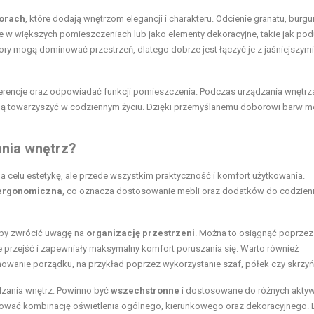
lorach
, które dodają wnętrzom elegancji i charakteru. Odcienie granatu, burg
e w większych pomieszczeniach lub jako elementy dekoracyjne, takie jak pod
ory mogą dominować przestrzeń, dlatego dobrze jest łączyć je z jaśniejszymi
erencje oraz odpowiadać funkcji pomieszczenia. Podczas urządzania wnętrz
 będą towarzyszyć w codziennym życiu. Dzięki przemyślanemu doborowi barw 
ania wnętrz?
na celu estetykę, ale przede wszystkim praktyczność i komfort użytkowania.
ergonomiczna
, co oznacza dostosowanie mebli oraz dodatków do codzien
 aby zwrócić uwagę na
organizację przestrzeni
. Można to osiągnąć poprzez
 przejść i zapewniały maksymalny komfort poruszania się. Warto również
chowanie
porządku
, na przykład poprzez wykorzystanie szaf, półek czy skrzyń
dzania wnętrz. Powinno być
wszechstronne
i dostosowane do różnych aktyw
sować kombinację oświetlenia ogólnego, kierunkowego oraz dekoracyjnego. 