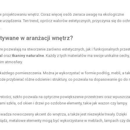
 projektowaniu wnętrz. Coraz więcej osób zwraca uwagę na ekologiczne
e urządzenia. Ten trend, oprócz walorów estetycznych, przyczynia się do och
.
stywane w aranżacji wnętrz?
óre pozwalają na stworzenie zarówno estetycznych, jak i funkcjonalnych przest
al
oraz
tkaniny naturalne
. Każdy z tych materiałów ma swoje unikalne cechy,
nim atmosfery.
o każdego pomieszczenia. Można je wykorzystać w formie podłóg, mebli, a ta
e przybierać różne odcienie i struktury, co pozwala na dopasowanie go do 
czystości, szkło pozwala na optyczne powiększenie przestrzeni oraz wpuszcza
mami szkła, od
okien
i drzwi po ozdobne elementy, takie jak wazon czy lampy.
owadza nowoczesny akcent do wnętrza, a także jest niezwykle trwały. Dzięki
siądz, metalowe elementy mogą być wykorzystane w meblach, lampach czy de