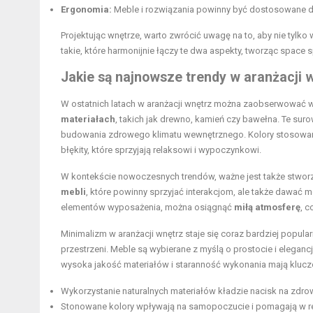
Ergonomia:
Meble i rozwiązania powinny być dostosowane do
Projektując wnętrze, warto zwrócić uwagę na to, aby nie tylko
takie, które harmonijnie łączy te dwa aspekty, tworząc space sp
Jakie są najnowsze trendy w aranżacji 
W ostatnich latach w aranżacji wnętrz można zaobserwować 
materiałach
, takich jak drewno, kamień czy bawełna. Te su
budowania zdrowego klimatu wewnętrznego. Kolory stosowane 
błękity, które sprzyjają relaksowi i wypoczynkowi.
W kontekście nowoczesnych trendów, ważne jest także stworze
mebli
, które powinny sprzyjać interakcjom, ale także dawa
elementów wyposażenia, można osiągnąć
miłą atmosferę
, 
Minimalizm w aranżacji wnętrz staje się coraz bardziej popu
przestrzeni. Meble są wybierane z myślą o prostocie i elegancj
wysoka jakość materiałów i staranność wykonania mają kluc
Wykorzystanie naturalnych materiałów kładzie nacisk na zdr
Stonowane kolory wpływają na samopoczucie i pomagają w re