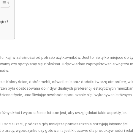
nętrz?
?
unkcji w zależności od potrzeb użytkowników. Jest to nie tylko miejsce do ży
zywamy czy spotykamy się z bliskimi. Odpowiednie zaprojektowanie wnętrza 
ńców.
 Kolory ścian, dobór mebli, oświetlenie oraz dodatki tworzą atmosferę, w k
strzeń była dostosowana do indywidualnych preferencji estetycznych mieszka
odzienne życie, umożliwiając swobodne poruszanie się i wykonywanie różnych
żny układ i wyposażenie. Istotne jest, aby uwzględniać takie aspekty jak:
i i socjalizacji, podczas gdy mniejsze pomieszczenia sprzyjają intymności.
 do pracy, wypoczynku czy gotowania jest kluczowe dla produktywności i rela