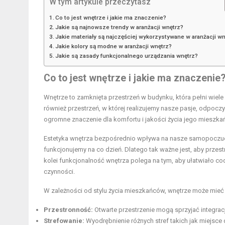
W tym artykule przeczytasz
Co to jest wnętrze i jakie ma znaczenie?
Jakie są najnowsze trendy w aranżacji wnętrz?
Jakie materiały są najczęściej wykorzystywane w aranżacji w
Jakie kolory są modne w aranżacji wnętrz?
Jakie są zasady funkcjonalnego urządzania wnętrz?
Co to jest wnętrze i jakie ma znaczenie
Wnętrze to zamknięta przestrzeń w budynku, która pełni wiele f
również przestrzeń, w której realizujemy nasze pasje, odpoc
ogromne znaczenie dla komfortu i jakości życia jego mieszka
Estetyka wnętrza bezpośrednio wpływa na nasze samopoczucie.
funkcjonujemy na co dzień. Dlatego tak ważne jest, aby prze
kolei funkcjonalność wnętrza polega na tym, aby ułatwiało c
czynności.
W zależności od stylu życia mieszkańców, wnętrze może mieć ró
Przestronność:
Otwarte przestrzenie mogą sprzyjać integracj
Strefowanie:
Wyodrębnienie różnych stref takich jak miejsce