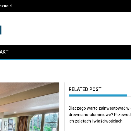
czne dekoracje i najczęstsze pułapki do uniknięcia
TAKT
RELATED POST
Dlaczego warto zainwestować w
drewniano-aluminiowe? Przewod
ich zaletach i właściwościach