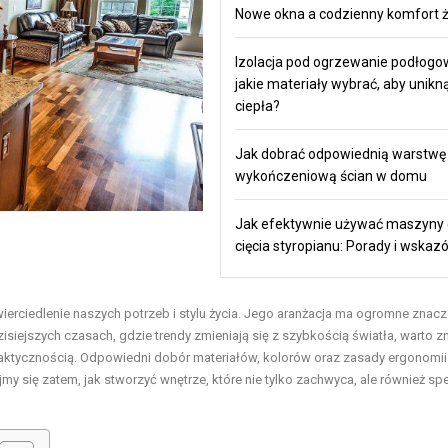
Nowe okna a codzienny komfort ż
Izolacja pod ogrzewanie podłogo
jakie materiały wybrać, aby unikną
ciepła?
Jak dobrać odpowiednią warstwę
wykończeniową ścian w domu
Jak efektywnie używać maszyny
cięcia styropianu: Porady i wskaz
zwierciedlenie naszych potrzeb i stylu życia. Jego aranżacja ma ogromne znacz
iejszych czasach, gdzie trendy zmieniają się z szybkością światła, warto z
 praktycznością. Odpowiedni dobór materiałów, kolorów oraz zasady ergonomi
y się zatem, jak stworzyć wnętrze, które nie tylko zachwyca, ale również spe