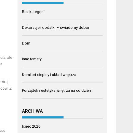
Bez kategorii
Dekoracje i dodatki – świadomy dobór
Dom
cia, ale
Inne tematy
ma
Komfort cieplny i układ wnętrza
tórej
ńców. Z
Porządek i estetyka wnętrza na co dzień
ARCHIWA
lipiec 2026
ksu.