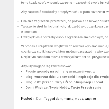
temu każda strefa w pomieszczeniu może pełnić swoją funkc
Aby zapewnić swobodny przepływ ruchu w pomieszczeniu, war
Unikanie zagracania przestrzeni, co pozwala na łatwe poruszani
Tworzenie stref funkcjonalnych, jak część wypoczynkowa czy
elementami.
Uwzględnienie potrzeby osób z ograniczeniem ruchowym, co
W procesie urządzania wnętrz warto również wybierać meble, 
spania czy stolik kawowy, który można rozszerzyć na większe 
Dzięki tym zasadom można stworzyć harmonijne i przyjazne
Artykuły mogące Cię zainteresować
Proste sposoby na odmianę aranżacji wnętrz
Blogi Wnętrzarskie: Ciekawostki i Inspiracje dla Two
Blogi o Wnętrzach: Twoje Źródło Inspiracji i Porad
Dom i Wnętrze: Twoje Hobby, Twoje Przestrzenie
Posted in
Dom
Tagged
dom
,
miasto
,
moda
,
wnętrze