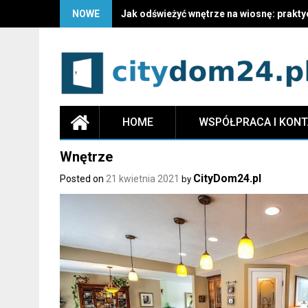
NOWE
Jak odświeżyć wnętrze na wiosnę: prakty
HOME
WSPÓŁPRACA I KON
Wnętrze
CityDom24.pl
Posted on
21 kwietnia 2021
by