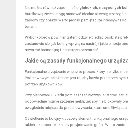
Nie można również zapomnieć o
głębokich, nasyconych ko
butelkowej zieleni mogą stanowić idealne akcenty, szczególni
zasłony czy obrazy. Warto jednak pamiętać, że intensywne kol
tonami.
Wybór kolorów powinien zatem odzwierciedlać osobiste pref
zastanowić się, jak kolory wpłyną na nastrój i jakie emocje
stworzyć harmonijną i inspirującą przestrzeń.
Jakie są zasady funkcjonalnego urządz
Funkcjonalne urządzanie wnętrz to proces, który nie tylko ma 
Podstawowym założeniem jest to, aby każda przestrzeń była
potrzeb użytkowników.
Przy planowaniu układu pomieszczeń niezwykle istotne jest,
odpowiednie rozmieszczenie mebli, tak aby nie blokowały one
uwzględnić miejsca do przechowywania, które umożliwią za
Oświetlenie to kolejny kluczowy element funkcjonalnego urzą
takich jak praca, relaks czy przyjmowanie
gości
. Warto zasto