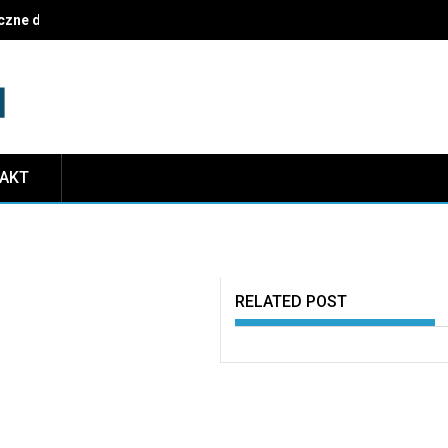
czne dekoracje i najczęstsze pułapki do uniknięcia
TAKT
RELATED POST