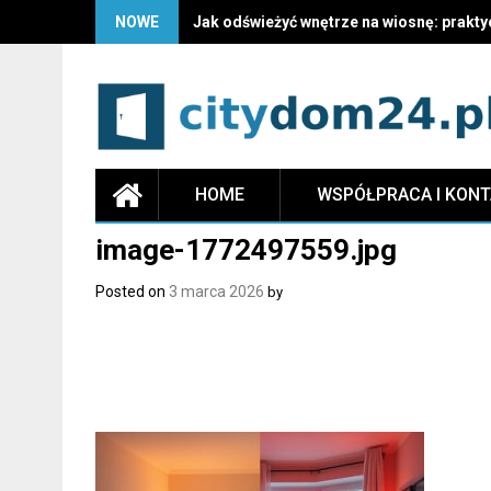
NOWE
Jak odświeżyć wnętrze na wiosnę: prakty
HOME
WSPÓŁPRACA I KON
image-1772497559.jpg
Posted on
3 marca 2026
by