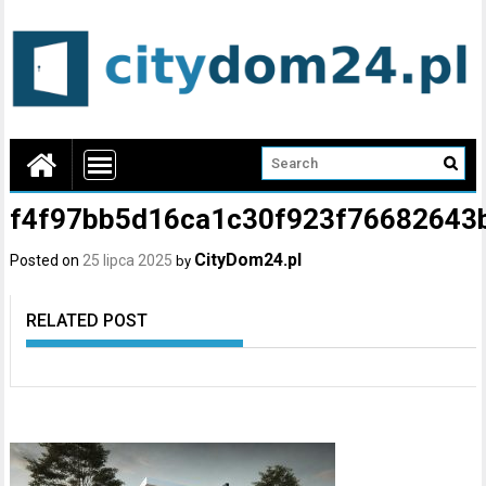
f4f97bb5d16ca1c30f923f76682643
CityDom24.pl
Posted on
25 lipca 2025
by
RELATED POST