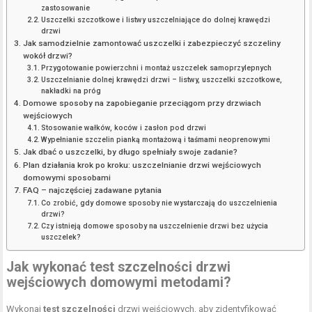
zastosowanie
Uszczelki szczotkowe i listwy uszczelniające do dolnej krawędzi
drzwi
Jak samodzielnie zamontować uszczelki i zabezpieczyć szczeliny
wokół drzwi?
Przygotowanie powierzchni i montaż uszczelek samoprzylepnych
Uszczelnianie dolnej krawędzi drzwi – listwy, uszczelki szczotkowe,
nakładki na próg
Domowe sposoby na zapobieganie przeciągom przy drzwiach
wejściowych
Stosowanie wałków, koców i zasłon pod drzwi
Wypełnianie szczelin pianką montażową i taśmami neoprenowymi
Jak dbać o uszczelki, by długo spełniały swoje zadanie?
Plan działania krok po kroku: uszczelnianie drzwi wejściowych
domowymi sposobami
FAQ – najczęściej zadawane pytania
Co zrobić, gdy domowe sposoby nie wystarczają do uszczelnienia
drzwi?
Czy istnieją domowe sposoby na uszczelnienie drzwi bez użycia
uszczelek?
Jak wykonać test szczelności drzwi
wejściowych domowymi metodami?
Wykonaj
test szczelności
drzwi wejściowych, aby zidentyfikować