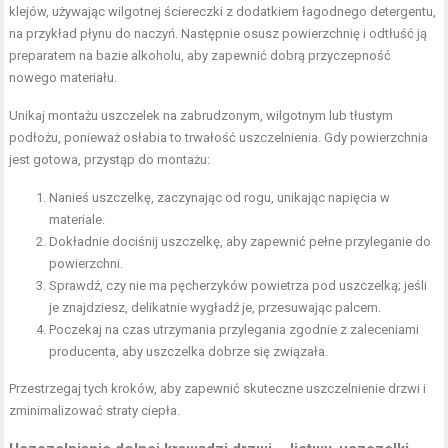
klejów, używając wilgotnej ściereczki z dodatkiem łagodnego detergentu,
na przykład płynu do naczyń. Następnie osusz powierzchnię i odtłuść ją
preparatem na bazie alkoholu, aby zapewnić dobrą przyczepność
nowego materiału.
Unikaj montażu uszczelek na zabrudzonym, wilgotnym lub tłustym
podłożu, ponieważ osłabia to trwałość uszczelnienia. Gdy powierzchnia
jest gotowa, przystąp do montażu:
Nanieś uszczelkę, zaczynając od rogu, unikając napięcia w
materiale.
Dokładnie dociśnij uszczelkę, aby zapewnić pełne przyleganie do
powierzchni.
Sprawdź, czy nie ma pęcherzyków powietrza pod uszczelką; jeśli
je znajdziesz, delikatnie wygładź je, przesuwając palcem.
Poczekaj na czas utrzymania przylegania zgodnie z zaleceniami
producenta, aby uszczelka dobrze się związała.
Przestrzegaj tych kroków, aby zapewnić skuteczne uszczelnienie drzwi i
zminimalizować straty ciepła.