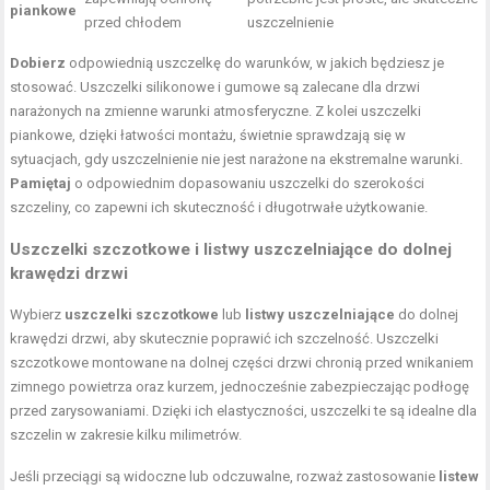
piankowe
przed chłodem
uszczelnienie
Dobierz
odpowiednią uszczelkę do warunków, w jakich będziesz je
stosować. Uszczelki silikonowe i gumowe są zalecane dla drzwi
narażonych na zmienne warunki atmosferyczne. Z kolei uszczelki
piankowe, dzięki łatwości montażu, świetnie sprawdzają się w
sytuacjach, gdy uszczelnienie nie jest narażone na ekstremalne warunki.
Pamiętaj
o odpowiednim dopasowaniu uszczelki do szerokości
szczeliny, co zapewni ich skuteczność i długotrwałe użytkowanie.
Uszczelki szczotkowe i listwy uszczelniające do dolnej
krawędzi drzwi
Wybierz
uszczelki szczotkowe
lub
listwy uszczelniające
do dolnej
krawędzi drzwi, aby skutecznie poprawić ich szczelność. Uszczelki
szczotkowe montowane na dolnej części drzwi chronią przed wnikaniem
zimnego powietrza oraz kurzem, jednocześnie zabezpieczając podłogę
przed zarysowaniami. Dzięki ich elastyczności, uszczelki te są idealne dla
szczelin w zakresie kilku milimetrów.
Jeśli przeciągi są widoczne lub odczuwalne, rozważ zastosowanie
listew