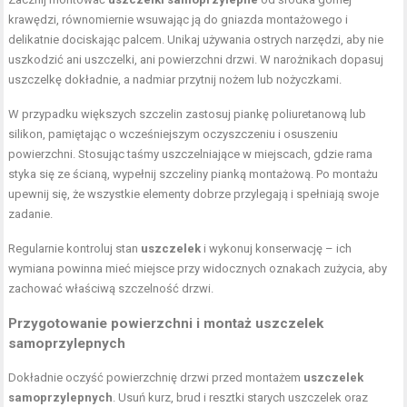
krawędzi, równomiernie wsuwając ją do gniazda montażowego i
delikatnie dociskając palcem. Unikaj używania ostrych narzędzi, aby nie
uszkodzić ani uszczelki, ani powierzchni drzwi. W narożnikach dopasuj
uszczelkę dokładnie, a nadmiar przytnij nożem lub nożyczkami.
W przypadku większych szczelin zastosuj piankę poliuretanową lub
silikon, pamiętając o wcześniejszym oczyszczeniu i osuszeniu
powierzchni. Stosując taśmy uszczelniające w miejscach, gdzie rama
styka się ze ścianą, wypełnij szczeliny pianką montażową. Po montażu
upewnij się, że wszystkie elementy dobrze przylegają i spełniają swoje
zadanie.
Regularnie kontroluj stan
uszczelek
i wykonuj konserwację – ich
wymiana powinna mieć miejsce przy widocznych oznakach zużycia, aby
zachować właściwą szczelność drzwi.
Przygotowanie powierzchni i montaż uszczelek
samoprzylepnych
Dokładnie oczyść powierzchnię drzwi przed montażem
uszczelek
samoprzylepnych
. Usuń kurz, brud i resztki starych uszczelek oraz