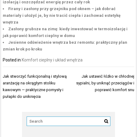
izolacją i oszczędzać energię przez cały rok
Firany i zasłony przy grzejniku pod oknem – jak dobrać
materiały i ułożyć je, by nie tracić ciepła i zachować estetykę
wnętrza
Zasłony grubsze na zimę: kiedy inwestować w termoizolację i
jak poprawić komfort cieplny w domu
Jesienne odświeżenie wnętrza bez remontu: praktyczny plan
zmian krok po kroku
Posted in
Komfort cieplny i układ wnętrza
Nawigacja
Jak stworzyć funkcjonalną i stylową
Jak ustawić łóżko w chłodnej
wpisu
aranżację na okrągłym stoliku
sypialni, by uniknąć przeciągów i
kawowym — praktyczne pomysły i
poprawić komfort snu
pułapki do uniknięcia