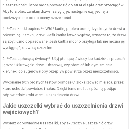
nieszczelności, które mogą prowadzić do
strat ciepła
oraz przeciągów.
Aby to zrobić, zamknij drzwi i zarygluj je, następnie użyj jednej z
poniższych metod do oceny szczelności.
1. **Test kartki papieru**: Włóż kartkę papieru pomiędzy skrzydło drzwi a
ościeżnicę. Zamknij drzwi. Jeśli kartka łatwo wyjdzie, oznacza to, że drzwi
są zbyt luźno dopasowane. Jeśli kartka mocno przylega lub nie można jej
wyciągnąć, drzwi są szczelne.
2. **Test z płonącą świecą**: Użyj płonącej świecy lub kadzidła i przesuń
ją wzdłuż krawędzi drzwi. Obserwuj, czy płomień lub dym zmienia
kierunek, co sugerowałoby przepływ powietrza przez nieszczelności.
Wykonanie tych prostych testów pomoże Ci zlokalizować miejsca, przez
które uchodzi powietrze i hałas. Dzięki temu możesz później podjąć
odpowiednie kroki w celu uszczelnienia drzwi.
Jakie uszczelki wybrać do uszczelnienia drzwi
wejściowych?
Wybierz odpowiednie
uszczelki
, aby skutecznie uszczelnić drzwi