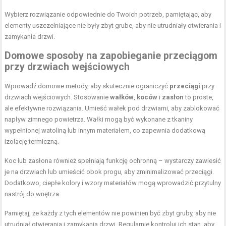
Wybierz rozwiązanie odpowiednie do Twoich potrzeb, pamiętając, aby
elementy uszczelniające nie były zbyt grube, aby nie utrudniały otwierania i
zamykania drzwi.
Domowe sposoby na
zapobieganie przeciągom
przy drzwiach wejściowych
Wprowadź domowe metody, aby skutecznie ograniczyć
przeciągi
przy
drzwiach wejściowych. Stosowanie
wałków
,
koców
i
zasłon
to proste,
ale efektywne rozwiązania. Umieść wałek pod drzwiami, aby zablokować
napływ zimnego powietrza. Wałki mogą być wykonane z tkaniny
wypełnionej watoliną lub innym materiałem, co zapewnia dodatkową
izolację termiczną.
Koc lub zasłona również spełniają funkcję ochronną – wystarczy zawiesić
je na drzwiach lub umieścić obok progu, aby zminimalizować przeciągi.
Dodatkowo, ciepłe kolory i wzory materiałów mogą wprowadzić przytulny
nastrój do wnętrza.
Pamiętaj, że każdy z tych elementów nie powinien być zbyt gruby, aby nie
utrudniał otwierania i zamykania drzwi. Regularnie kontroluj ich stan, aby