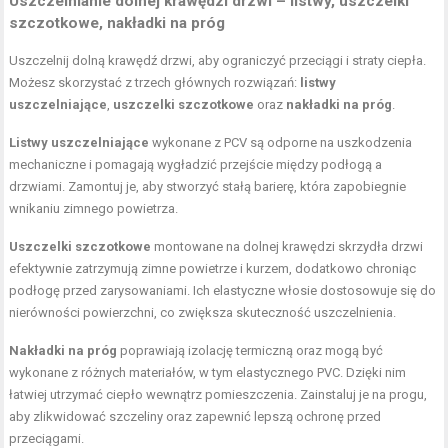
Uszczelnianie dolnej krawędzi drzwi – listwy, uszczelki
szczotkowe, nakładki na próg
Uszczelnij dolną krawędź drzwi, aby ograniczyć przeciągi i straty ciepła.
Możesz skorzystać z trzech głównych rozwiązań:
listwy
uszczelniające
,
uszczelki szczotkowe
oraz
nakładki na próg
.
Listwy uszczelniające
wykonane z PCV są odporne na uszkodzenia
mechaniczne i pomagają wygładzić przejście między podłogą a
drzwiami. Zamontuj je, aby stworzyć stałą barierę, która zapobiegnie
wnikaniu zimnego powietrza.
Uszczelki szczotkowe
montowane na dolnej krawędzi skrzydła drzwi
efektywnie zatrzymują zimne powietrze i kurzem, dodatkowo chroniąc
podłogę przed zarysowaniami. Ich elastyczne włosie dostosowuje się do
nierówności powierzchni, co zwiększa skuteczność uszczelnienia.
Nakładki na próg
poprawiają izolację termiczną oraz mogą być
wykonane z różnych materiałów, w tym elastycznego PVC. Dzięki nim
łatwiej utrzymać ciepło wewnątrz pomieszczenia. Zainstaluj je na progu,
aby zlikwidować szczeliny oraz zapewnić lepszą ochronę przed
przeciągami.