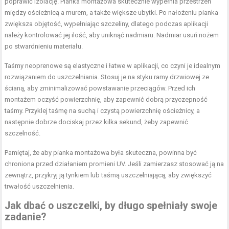
poprawić izolację. Pianka montażowa skutecznie wypełnia przestrzeń
między ościeżnicą a murem, a także większe ubytki. Po nałożeniu pianka
zwiększa objętość, wypełniając szczeliny, dlatego podczas aplikacji
należy kontrolować jej ilość, aby uniknąć nadmiaru. Nadmiar usuń nożem
po stwardnieniu materiału.
Taśmy neoprenowe są elastyczne i łatwe w aplikacji, co czyni je idealnym
rozwiązaniem do uszczelniania. Stosuj je na styku ramy drzwiowej ze
ścianą, aby zminimalizować powstawanie przeciągów. Przed ich
montażem oczyść powierzchnię, aby zapewnić dobrą przyczepność
taśmy. Przyklej taśmę na suchą i czystą powierzchnię ościeżnicy, a
następnie dobrze dociskaj przez kilka sekund, żeby zapewnić
szczelność.
Pamiętaj, że aby pianka montażowa była skuteczna, powinna być
chroniona przed działaniem promieni UV. Jeśli zamierzasz stosować ją na
zewnątrz, przykryj ją tynkiem lub taśmą uszczelniającą, aby zwiększyć
trwałość uszczelnienia.
Jak dbać o uszczelki, by długo spełniały swoje
zadanie?