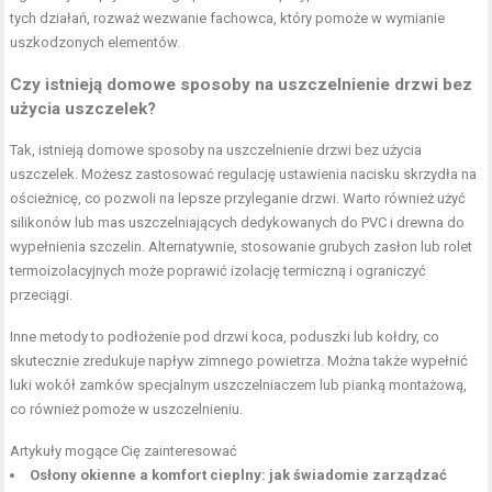
tych działań, rozważ wezwanie fachowca, który pomoże w wymianie
uszkodzonych elementów.
Czy istnieją domowe sposoby na uszczelnienie drzwi bez
użycia uszczelek?
Tak, istnieją domowe sposoby na uszczelnienie drzwi bez użycia
uszczelek. Możesz zastosować regulację ustawienia nacisku skrzydła na
ościeżnicę, co pozwoli na lepsze przyleganie drzwi. Warto również użyć
silikonów lub mas uszczelniających dedykowanych do PVC i drewna do
wypełnienia szczelin. Alternatywnie, stosowanie grubych zasłon lub rolet
termoizolacyjnych może poprawić izolację termiczną i ograniczyć
przeciągi.
Inne metody to podłożenie pod drzwi koca, poduszki lub kołdry, co
skutecznie zredukuje napływ zimnego powietrza. Można także wypełnić
luki wokół zamków specjalnym uszczelniaczem lub pianką montażową,
co również pomoże w uszczelnieniu.
Artykuły mogące Cię zainteresować
Osłony okienne a komfort cieplny: jak świadomie zarządzać