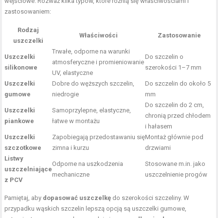
wejściowe. Rozważ kilka typów, które różnią się właściwościami i
zastosowaniem:
Rodzaj
Właściwości
Zastosowanie
uszczelki
Trwałe, odporne na warunki
Uszczelki
Do szczelin o
atmosferyczne i promieniowanie
silikonowe
szerokości 1–7 mm
UV, elastyczne
Uszczelki
Dobre do węższych szczelin,
Do szczelin do około 5
gumowe
niedrogie
mm
Do szczelin do 2 cm,
Uszczelki
Samoprzylepne, elastyczne,
chronią przed chłodem
piankowe
łatwe w montażu
i hałasem
Uszczelki
Zapobiegają przedostawaniu się
Montaż głównie pod
szczotkowe
zimna i kurzu
drzwiami
Listwy
Odporne na uszkodzenia
Stosowane m.in. jako
uszczelniające
mechaniczne
uszczelnienie progów
z PCV
Pamiętaj, aby
dopasować uszczelkę
do szerokości szczeliny. W
przypadku wąskich szczelin lepszą opcją są uszczelki gumowe,