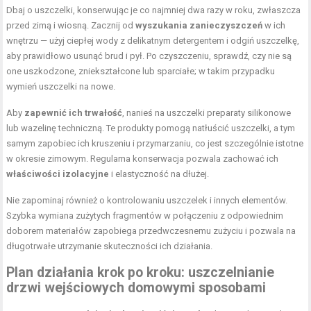
Dbaj o uszczelki, konserwując je co najmniej dwa razy w roku, zwłaszcza
przed zimą i wiosną. Zacznij od
wyszukania zanieczyszczeń
w ich
wnętrzu — użyj
ciepłej wody z delikatnym detergentem i odgiń uszczelkę
,
aby prawidłowo usunąć brud i pył. Po czyszczeniu, sprawdź, czy nie są
one uszkodzone, zniekształcone lub sparciałe; w takim przypadku
wymień uszczelki na nowe.
Aby
zapewnić ich trwałość
, nanieś na uszczelki preparaty silikonowe
lub wazelinę techniczną. Te produkty pomogą natłuścić uszczelki, a tym
samym zapobiec ich kruszeniu i przymarzaniu, co jest szczególnie istotne
w okresie zimowym. Regularna konserwacja pozwala zachować ich
właściwości izolacyjne
i elastyczność na dłużej.
Nie zapominaj również o kontrolowaniu uszczelek i innych elementów.
Szybka wymiana zużytych fragmentów w połączeniu z odpowiednim
doborem materiałów zapobiega przedwczesnemu zużyciu i pozwala na
długotrwałe utrzymanie skuteczności ich działania.
Plan działania krok po kroku: uszczelnianie
drzwi wejściowych domowymi sposobami