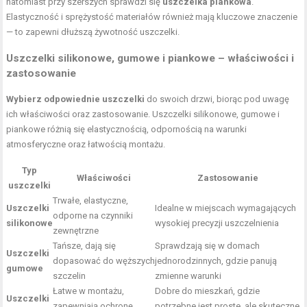
natomiast przy szerszych sprawdzi się
uszczelka piankowa
.
Elastyczność i sprężystość materiałów również mają kluczowe znaczenie
— to zapewni dłuższą żywotność uszczelki.
Uszczelki silikonowe, gumowe i piankowe – właściwości i
zastosowanie
Wybierz odpowiednie uszczelki
do swoich drzwi, biorąc pod uwagę
ich właściwości oraz zastosowanie. Uszczelki silikonowe, gumowe i
piankowe różnią się elastycznością, odpornością na warunki
atmosferyczne oraz łatwością montażu.
Typ
Właściwości
Zastosowanie
uszczelki
Trwałe, elastyczne,
Uszczelki
Idealne w miejscach wymagających
odporne na czynniki
silikonowe
wysokiej precyzji uszczelnienia
zewnętrzne
Tańsze, dają się
Sprawdzają się w domach
Uszczelki
dopasować do węższych
jednorodzinnych, gdzie panują
gumowe
szczelin
zmienne warunki
Łatwe w montażu,
Dobre do mieszkań, gdzie
Uszczelki
zapewniają ochronę
potrzebne jest proste, ale skuteczne