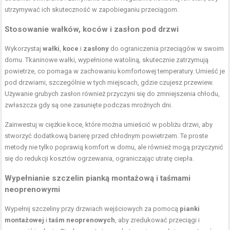
utrzymywać ich skuteczność w zapobieganiu przeciągom.
Stosowanie wałków, koców i zasłon pod drzwi
Wykorzystaj
wałki
,
koce
i
zasłony
do ograniczenia przeciągów w swoim
domu. Tkaninowe wałki, wypełnione watoliną, skutecznie zatrzymują
powietrze, co pomaga w zachowaniu komfortowej temperatury. Umieść je
pod drzwiami, szczególnie w tych miejscach, gdzie czujesz przewiew.
Używanie
grubych zasłon
również przyczyni się do zmniejszenia chłodu,
zwłaszcza gdy są one zasunięte podczas mroźnych dni.
Zainwestuj w ciężkie koce, które można umieścić w pobliżu drzwi, aby
stworzyć dodatkową barierę przed chłodnym powietrzem. Te proste
metody nie tylko
poprawią komfort w domu, ale również
mogą przyczynić
się do redukcji kosztów ogrzewania, ograniczając utratę ciepła.
Wypełnianie szczelin pianką montażową i taśmami
neoprenowymi
Wypełnij szczeliny przy drzwiach wejściowych za pomocą
pianki
montażowej
i
taśm neoprenowych
, aby zredukować przeciągi i