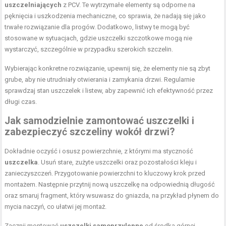
uszczelniających
z PCV. Te wytrzymałe elementy są odporne na
pęknięcia i uszkodzenia mechaniczne, co sprawia, że nadają się jako
trwałe rozwiązanie dla progów. Dodatkowo, listwy te mogą być
stosowane w sytuacjach, gdzie uszczelki szczotkowe mogą nie
wystarczyć, szczególnie w przypadku szerokich szczelin.
Wybierając konkretne rozwiązanie, upewnij się, że elementy nie są zbyt
grube, aby nie utrudniały otwierania i zamykania drzwi. Regularnie
sprawdzaj stan uszczelek i listew, aby zapewnić ich efektywność przez
długi czas.
Jak samodzielnie zamontować uszczelki i
zabezpieczyć szczeliny wokół drzwi?
Dokładnie oczyść i osusz powierzchnie, z którymi ma styczność
uszczelka
. Usuń stare, zużyte uszczelki oraz pozostałości kleju i
zanieczyszczeń. Przygotowanie powierzchni to kluczowy krok przed
montażem. Następnie przytnij nową uszczelkę na odpowiednią długość
oraz smaruj fragment, który wsuwasz do gniazda, na przykład płynem do
mycia naczyń, co ułatwi jej montaż.
Zacznij montować
uszczelki samoprzylepne
od środka górnej