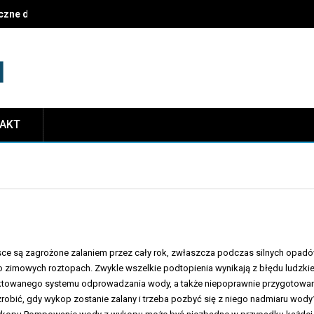
czne dekoracje i najczęstsze pułapki do uniknięcia
TAKT
ce są zagrożone zalaniem przez cały rok, zwłaszcza podczas silnych opad
po zimowych roztopach. Zwykle wszelkie podtopienia wynikają z błędu ludzkie
ktowanego systemu odprowadzania wody, a także niepoprawnie przygotowa
zrobić, gdy wykop zostanie zalany i trzeba pozbyć się z niego nadmiaru wod