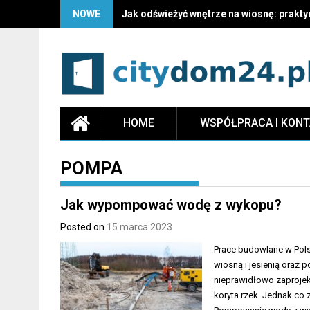
NOWE
Jak odświeżyć wnętrze na wiosnę: prakty
HOME
WSPÓŁPRACA I KON
POMPA
Jak wypompować wodę z wykopu?
Posted on
15 marca 2023
Prace budowlane w Pols
wiosną i jesienią oraz 
nieprawidłowo zaproje
koryta rzek. Jednak co 