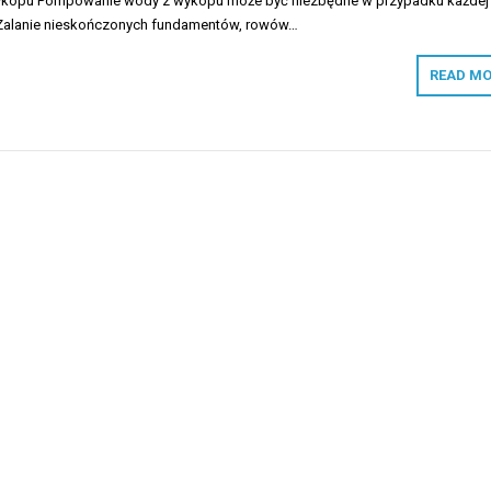
kopu Pompowanie wody z wykopu może być niezbędne w przypadku każdej
. Zalanie nieskończonych fundamentów, rowów…
READ MO