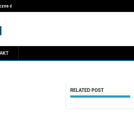
czne dekoracje i najczęstsze pułapki do uniknięcia
TAKT
RELATED POST