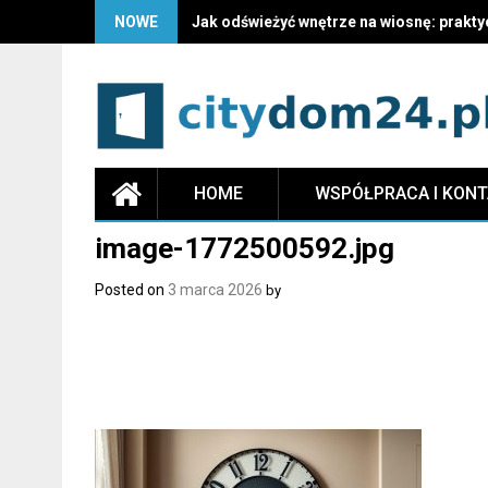
NOWE
Jak odświeżyć wnętrze na wiosnę: prakty
HOME
WSPÓŁPRACA I KON
image-1772500592.jpg
Posted on
3 marca 2026
by