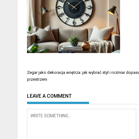
Nawigacja
Zegar jako dekoracja wnętrza: jak wybrać styl i rozmiar dopa
wpisu
przestrzeni
LEAVE A COMMENT