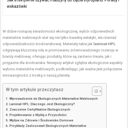
Jak efektywnie używać maszyny do cięcia styropianu: Porady i
wskazówki
W dobie rosnącej świadomości ekologicznej, wybór odpowiednich
materiałów meblowych stał się nie tylko kwestią estetyki, ale również
odpowiedzialności środowiskowej. Materiały takie jak
laminat HPL
odgrywają kluczową rolę w promowaniu zrównoważonego rozwoju w
branży meblowej, oferując produkty, które są zarówno trwałe, jak i
przyjazne dla środowiska. Niniejszy artykuł zgłębia ekologiczne aspekty
wyboru materiałów meblowych, podkreślając, jak ważne jest połączenie
innowacyjności z troską o naszą planetę.
W tym artykule przeczytasz
Wprowadzenie do Ekologicznych Materiałów Meblowych
Laminat HPL: Dlaczego Jest Ekologiczny?
Znaczenie Certyfikatów Ekologicznych
Projektowanie z Myślą o Przyszłości
Wpływ na Zdrowie i Środowisko Domowe
Przykłady Zastosowań Ekologicznych Materiałów