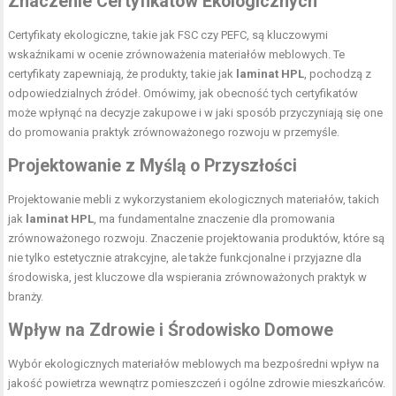
Znaczenie Certyfikatów Ekologicznych
Certyfikaty ekologiczne, takie jak FSC czy PEFC, są kluczowymi
wskaźnikami w ocenie zrównoważenia materiałów meblowych. Te
certyfikaty zapewniają, że produkty, takie jak
laminat HPL
, pochodzą z
odpowiedzialnych źródeł. Omówimy, jak obecność tych certyfikatów
może wpłynąć na decyzje zakupowe i w jaki sposób przyczyniają się one
do promowania praktyk zrównoważonego rozwoju w przemyśle.
Projektowanie z Myślą o Przyszłości
Projektowanie mebli z wykorzystaniem ekologicznych materiałów, takich
jak
laminat HPL
, ma fundamentalne znaczenie dla promowania
zrównoważonego rozwoju. Znaczenie projektowania produktów, które są
nie tylko estetycznie atrakcyjne, ale także funkcjonalne i przyjazne dla
środowiska, jest kluczowe dla wspierania zrównoważonych praktyk w
branży.
Wpływ na Zdrowie i Środowisko Domowe
Wybór ekologicznych materiałów meblowych ma bezpośredni wpływ na
jakość powietrza wewnątrz pomieszczeń i ogólne zdrowie mieszkańców.