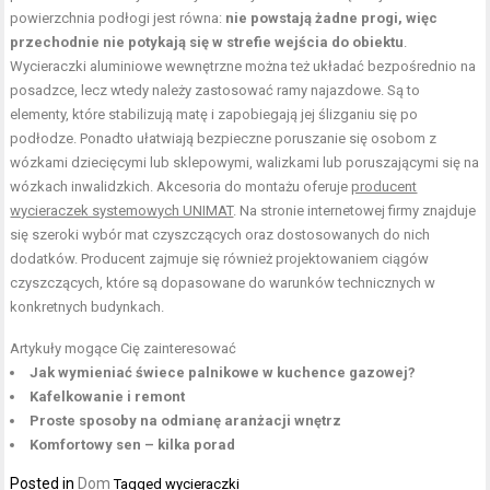
powierzchnia podłogi jest równa:
nie powstają żadne progi, więc
przechodnie nie potykają się w strefie wejścia do obiektu
.
Wycieraczki aluminiowe wewnętrzne można też układać bezpośrednio na
posadzce, lecz wtedy należy zastosować ramy najazdowe. Są to
elementy, które stabilizują matę i zapobiegają jej ślizganiu się po
podłodze. Ponadto ułatwiają bezpieczne poruszanie się osobom z
wózkami dziecięcymi lub sklepowymi, walizkami lub poruszającymi się na
wózkach inwalidzkich. Akcesoria do montażu oferuje
producent
wycieraczek systemowych UNIMAT
. Na stronie internetowej firmy znajduje
się szeroki wybór mat czyszczących oraz dostosowanych do nich
dodatków. Producent zajmuje się również projektowaniem ciągów
czyszczących, które są dopasowane do warunków technicznych w
konkretnych budynkach.
Artykuły mogące Cię zainteresować
Jak wymieniać świece palnikowe w kuchence gazowej?
Kafelkowanie i remont
Proste sposoby na odmianę aranżacji wnętrz
Komfortowy sen – kilka porad
Posted in
Dom
Tagged
wycieraczki