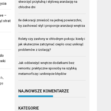
stworzyć przytulną i stylową aranżację na
ycia
chłodne dni
we –
Ile dekoracji zmieścić na jednej powierzchni,
ć strat
by zachować styl i proporcje aranżacji wnętrza
Rolety czy zasłony w chłodnym pokoju: kiedy i
jak skutecznie zatrzymać ciepło oraz uniknąć
problemów z izolacją?
 do
ówki
Jak odświeżyć wnętrze dodatkami bez
remontu: praktyczne sposoby na szybką
metamorfozę i uniknięcie błędów
ch,
gę
NAJNOWSZE KOMENTARZE
KATEGORIE