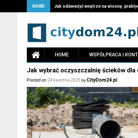
NOWE
Jak odświeżyć wnętrze na wiosnę: prakty
HOME
WSPÓŁPRACA I KON
Jak wybrać oczyszczalnię ścieków dl
CityDom24.pl
Posted on
24 kwietnia 2023
by