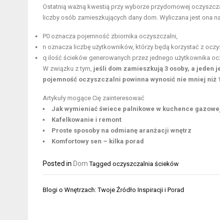
Ostatnią ważną kwestią przy wyborze przydomowej oczyszczal
liczby osób zamieszkujących dany dom. Wyliczana jest ona na
P0 oznacza pojemność zbiornika oczyszczalni,
n oznacza liczbę użytkowników, którzy będą korzystać z oczys
q ilość ścieków generowanych przez jednego użytkownika ocz
W związku z tym,
jeśli dom zamieszkują 3 osoby, a jeden 
pojemność oczyszczalni powinna wynosić nie mniej niż 
Artykuły mogące Cię zainteresować
Jak wymieniać świece palnikowe w kuchence gazowe
Kafelkowanie i remont
Proste sposoby na odmianę aranżacji wnętrz
Komfortowy sen – kilka porad
Posted in
Dom
Tagged
oczyszczalnia ścieków
Nawigacja
Blogi o Wnętrzach: Twoje Źródło Inspiracji i Porad
wpisu