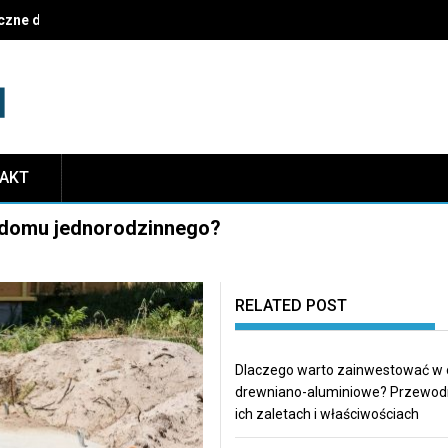
czne dekoracje i najczęstsze pułapki do uniknięcia
TAKT
a domu jednorodzinnego?
RELATED POST
Dlaczego warto zainwestować w
drewniano-aluminiowe? Przewod
ich zaletach i właściwościach