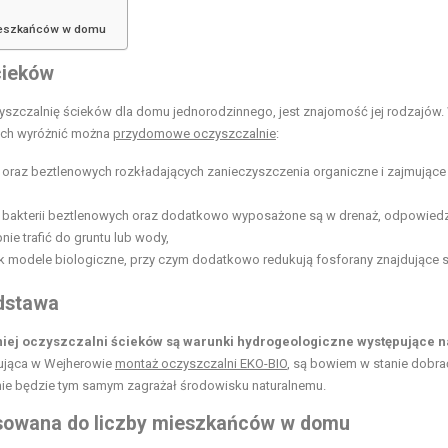
mieszkańców w domu
cieków
szczalnię ścieków dla domu jednorodzinnego, jest znajomość jej rodzajów.
rych wyróżnić można
przydomowe oczyszczalnie
:
ch oraz beztlenowych rozkładających zanieczyszczenia organiczne i zajmujące
i bakterii beztlenowych oraz dodatkowo wyposażone są w drenaż, odpowiedz
ie trafić do gruntu lub wody,
k modele biologiczne, przy czym dodatkowo redukują fosforany znajdujące s
odstawa
ej oczyszczalni ścieków są warunki hydrogeologiczne występujące n
erująca w Wejherowie
montaż oczyszczalni EKO-BIO
, są bowiem w stanie dobrać
 nie będzie tym samym zagrażał środowisku naturalnemu.
sowana do liczby mieszkańców w domu