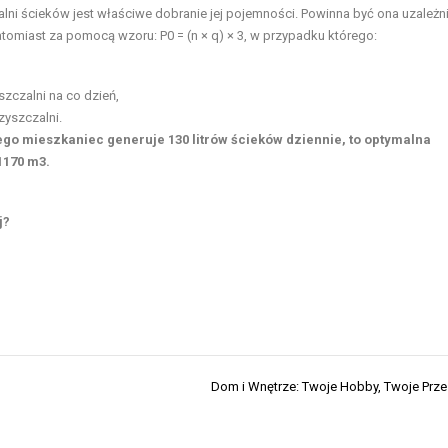
ni ścieków jest właściwe dobranie jej pojemności. Powinna być ona uzależn
tomiast za pomocą wzoru: P0 = (n × q) × 3, w przypadku którego:
zczalni na co dzień,
yszczalni.
jego mieszkaniec generuje 130 litrów ścieków dziennie, to optymalna
1170 m3.
j?
Dom i Wnętrze: Twoje Hobby, Twoje Prze