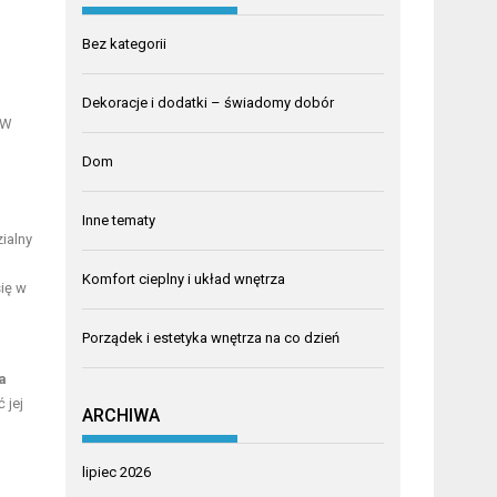
Bez kategorii
Dekoracje i dodatki – świadomy dobór
 W
Dom
Inne tematy
ialny
Komfort cieplny i układ wnętrza
ię w
Porządek i estetyka wnętrza na co dzień
a
 jej
ARCHIWA
lipiec 2026