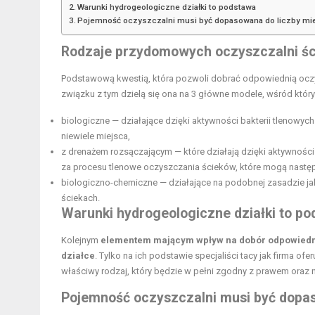
Warunki hydrogeologiczne działki to podstawa
Pojemność oczyszczalni musi być dopasowana do liczby 
Rodzaje przydomowych oczyszczalni ś
Podstawową kwestią, która pozwoli dobrać odpowiednią oczy
związku z tym dzielą się ona na 3 główne modele, wśród któ
biologiczne — działające dzięki aktywności bakterii tlenowy
niewiele miejsca,
z drenażem rozsączającym — które działają dzięki aktywnośc
za procesu tlenowe oczyszczania ścieków, które mogą następn
biologiczno-chemiczne — działające na podobnej zasadzie ja
ściekach.
Warunki hydrogeologiczne działki to p
Kolejnym
elementem mającym wpływ na dobór odpowiedni
działce
. Tylko na ich podstawie specjaliści tacy jak firma of
właściwy rodzaj, który będzie w pełni zgodny z prawem oraz
Pojemność oczyszczalni musi być dopa