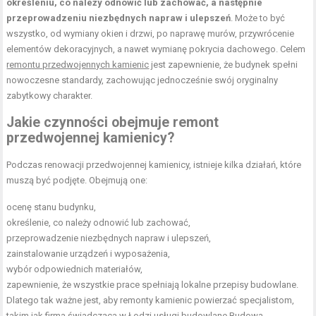
określeniu, co należy odnowić lub zachować, a następnie
przeprowadzeniu niezbędnych napraw i ulepszeń
. Może to być
wszystko, od wymiany okien i drzwi, po naprawę murów, przywrócenie
elementów dekoracyjnych, a nawet wymianę pokrycia dachowego. Celem
remontu przedwojennych kamienic
jest zapewnienie, że budynek spełni
nowoczesne standardy, zachowując jednocześnie swój oryginalny
zabytkowy charakter.
Jakie czynności obejmuje remont
przedwojennej kamienicy?
Podczas renowacji przedwojennej kamienicy, istnieje kilka działań, które
muszą być podjęte. Obejmują one:
ocenę stanu budynku,
określenie, co należy odnowić lub zachować,
przeprowadzenie niezbędnych napraw i ulepszeń,
zainstalowanie urządzeń i wyposażenia,
wybór odpowiednich materiałów,
zapewnienie, że wszystkie prace spełniają lokalne przepisy budowlane.
Dlatego tak ważne jest, aby remonty kamienic powierzać specjalistom,
takim jak firma świadcząca w Łodzi
usługi budowlane Budowa