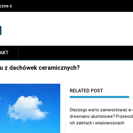
czne dekoracje i najczęstsze pułapki do uniknięcia
TAKT
hu z dachówek ceramicznych?
RELATED POST
Dlaczego warto zainwestować w
drewniano-aluminiowe? Przewod
ich zaletach i właściwościach