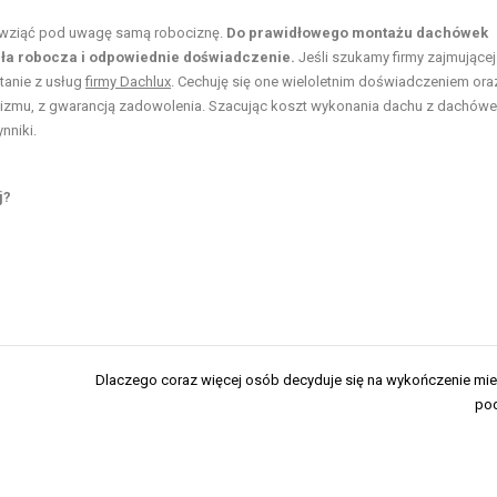
eż wziąć pod uwagę samą robociznę.
Do prawidłowego montażu dachówek
ła robocza i odpowiednie doświadczenie.
Jeśli szukamy firmy zajmującej
tanie z usług
firmy Dachlux
. Cechuję się one wieloletnim doświadczeniem ora
alizmu, z gwarancją zadowolenia. Szacując koszt wykonania dachu z dachów
nniki.
j?
Dlaczego coraz więcej osób decyduje się na wykończenie mi
pod