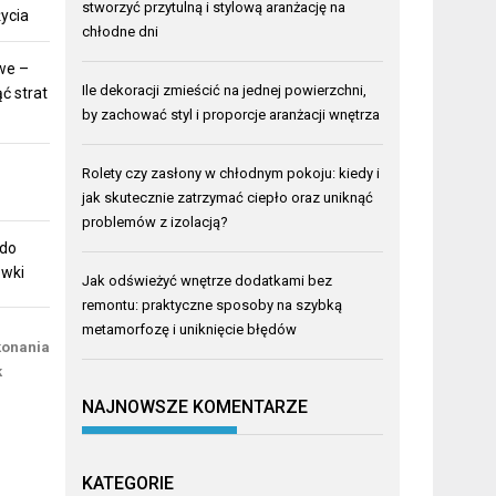
stworzyć przytulną i stylową aranżację na
ycia
chłodne dni
we –
Ile dekoracji zmieścić na jednej powierzchni,
ć strat
by zachować styl i proporcje aranżacji wnętrza
Rolety czy zasłony w chłodnym pokoju: kiedy i
jak skutecznie zatrzymać ciepło oraz uniknąć
problemów z izolacją?
 do
ówki
Jak odświeżyć wnętrze dodatkami bez
remontu: praktyczne sposoby na szybką
metamorfozę i uniknięcie błędów
konania
k
NAJNOWSZE KOMENTARZE
KATEGORIE