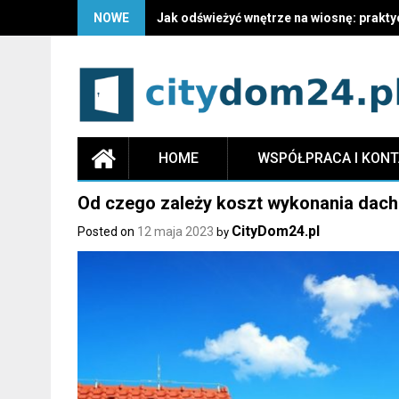
NOWE
Jak odświeżyć wnętrze na wiosnę: prakty
HOME
WSPÓŁPRACA I KON
Od czego zależy koszt wykonania dac
CityDom24.pl
Posted on
12 maja 2023
by