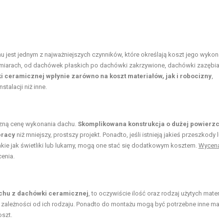
jest jednym z najważniejszych czynników, które określają koszt jego wykon
ozmiarach, od dachówek płaskich po dachówki zakrzywione, dachówki zazębi
 ceramicznej wpłynie zarówno na koszt materiałów, jak i robocizny
,
talacji niż inne.
czną cenę wykonania dachu.
Skomplikowana konstrukcja o dużej powierz
pracy
niż mniejszy, prostszy projekt. Ponadto, jeśli istnieją jakieś przeszkody 
takie jak świetliki lub lukarny, mogą one stać się dodatkowym kosztem.
Wycen
enia.
chu z dachówki ceramicznej
, to oczywiście ilość oraz rodzaj użytych mate
zależności od ich rodzaju. Ponadto do montażu mogą być potrzebne inne mat
oszt.