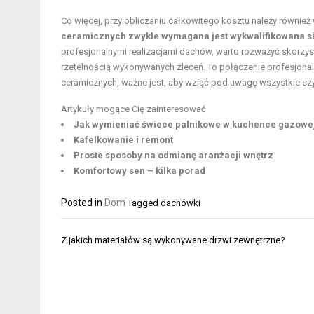
Co więcej, przy obliczaniu całkowitego kosztu należy równi
ceramicznych zwykle wymagana jest wykwalifikowana si
profesjonalnymi realizacjami dachów, warto rozważyć skorzys
rzetelnością wykonywanych zleceń. To połączenie profesjon
ceramicznych, ważne jest, aby wziąć pod uwagę wszystkie czy
Artykuły mogące Cię zainteresować
Jak wymieniać świece palnikowe w kuchence gazowe
Kafelkowanie i remont
Proste sposoby na odmianę aranżacji wnętrz
Komfortowy sen – kilka porad
Posted in
Dom
Tagged
dachówki
Nawigacja
Z jakich materiałów są wykonywane drzwi zewnętrzne?
wpisu