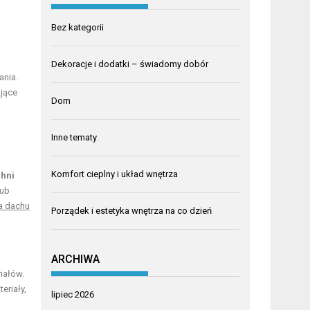
Bez kategorii
Dekoracje i dodatki – świadomy dobór
ania.
ające
Dom
Inne tematy
Komfort cieplny i układ wnętrza
chni
lub
a dachu
Porządek i estetyka wnętrza na co dzień
ARCHIWA
riałów.
eriały,
lipiec 2026